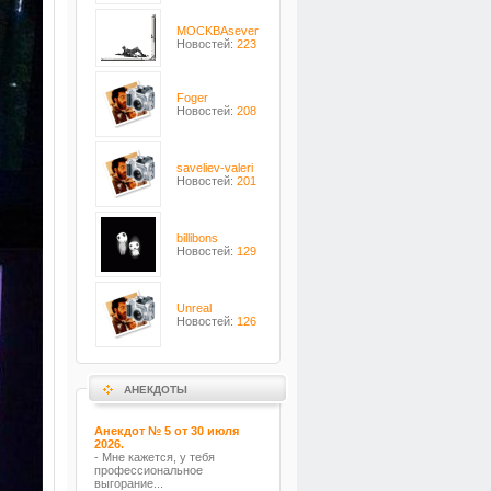
MOCKBAsever
Новостей:
223
Foger
Новостей:
208
saveliev-valeri
Новостей:
201
billibons
Новостей:
129
Unreal
Новостей:
126
АНЕКДОТЫ
Анекдот № 5 от 30 июля
2026.
- Мне кажется, у тебя
профессиональное
выгорание...