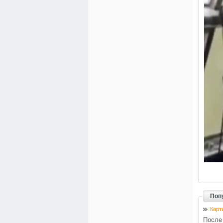
Попу
Карт
После