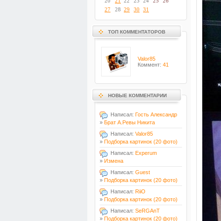
20
21
22
23
24
25
26
27
28
29
30
31
ТОП КОММЕНТАТОРОВ
Valor85
Коммент:
41
НОВЫЕ КОММЕНТАРИИ
Написал:
Гость Александр
»
Брат А.Ревы Никита
Написал:
Valor85
»
Подборка картинок (20 фото)
Написал:
Experum
»
Измена
Написал:
Guest
»
Подборка картинок (20 фото)
Написал:
RiiO
»
Подборка картинок (20 фото)
Написал:
SeRGAnT
»
Подборка картинок (20 фото)