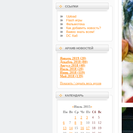
ССЫЛКИ
Upload
Flash
игры
Фильмотека
Как добавить новость?
Важно знать всем!
DC Хаб
АРХИВ НОВОСТЕЙ
Январь 2019 (20)
Декабрь 2018 (80)
Август 2018 (40)
Июль 2018 (20)
Июнь 2018 (119)
Май 2018 (139)
Показать / скрыть весь архив
КАЛЕНДАРЬ
«
Июль 2015
»
Пн
Вт
Ср
Чт
Пт
Сб
Вс
1
2
3
4
5
6
7
8
9
10
11
12
13
14
15
16
17
18
19