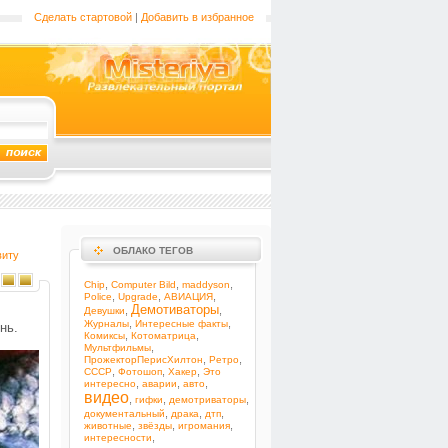
Сделать стартовой
|
Добавить в избранное
ОБЛАКО ТЕГОВ
виту
,
,
,
Chip
Computer Bild
maddyson
,
,
,
Police
Upgrade
АВИАЦИЯ
Демотиваторы
,
,
Девушки
,
,
Журналы
Интересные факты
нь.
,
,
Комиксы
Котоматрица
,
Мультфильмы
,
,
ПрожекторПерисХилтон
Ретро
,
,
,
СССР
Фотошоп
Хакер
Это
,
,
,
интересно
аварии
авто
видео
,
,
,
гифки
демотриваторы
,
,
,
документальный
драка
дтп
,
,
,
животные
звёзды
игромания
,
интересности