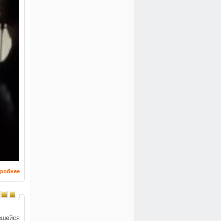
робнее
вшейся