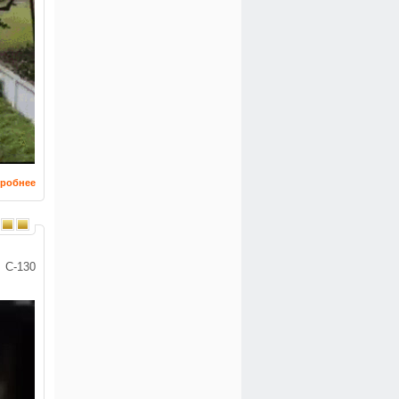
робнее
 С-130