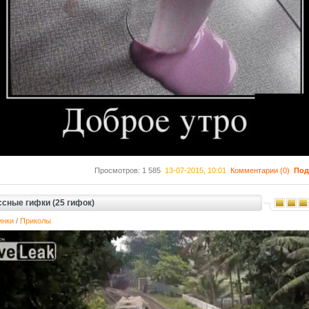
Просмотров: 1 585
13-07-2015, 10:01
Комментарии (0)
Под
ссные гифки (25 гифок)
инки
/
Приколы