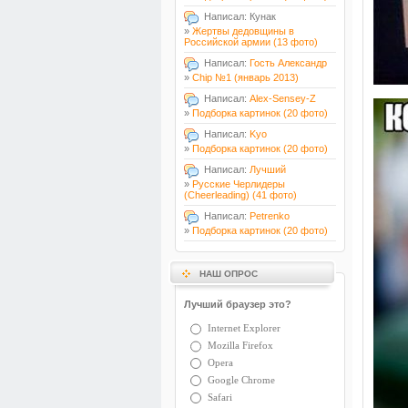
Написал: Кунак
»
Жертвы дедовщины в
Российской армии (13 фото)
Написал:
Гость Александр
»
Chip №1 (январь 2013)
Написал:
Alex-Sensey-Z
»
Подборка картинок (20 фото)
Написал:
Kyo
»
Подборка картинок (20 фото)
Написал:
Лучший
»
Русские Черлидеры
(Cheerleading) (41 фото)
Написал:
Petrenko
»
Подборка картинок (20 фото)
НАШ ОПРОС
Лучший браузер это?
Internet Explorer
Mozilla Firefox
Opera
Google Chrome
Safari