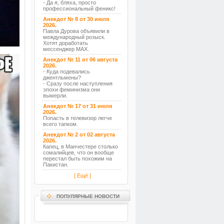
- Да я, бляха, просто
профессиональный феникс!
Анекдот № 8 от 30 июля
2026.
Павла Дурова объявили в
международный розыск.
Хотят доработать
мессенджер MAX.
Анекдот № 11 от 06 августа
2026.
- Куда подевались
джентльмены?
- Сразу после наступления
эпохи феминизма они
вымерли.
Анекдот № 17 от 31 июля
2026.
Попасть в телевизор легче
всего тапком.
Анекдот № 2 от 02 августа
2026.
Капец, в Манчестере столько
сомалийцев, что он вообще
перестал быть похожим на
Пакистан.
[ Ещё ]
ПОПУЛЯРНЫЕ НОВОСТИ