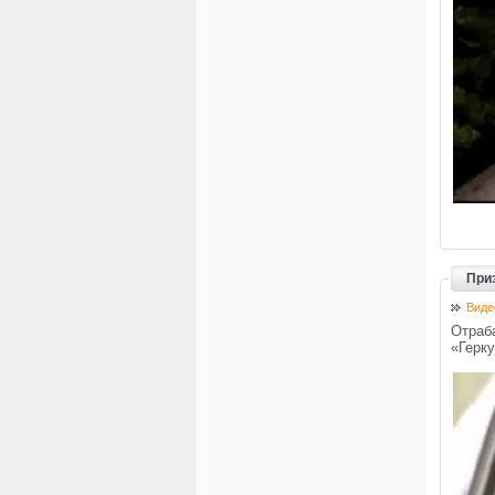
При
Виде
Отраб
«Герку