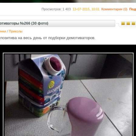
Просмотров: 1 403
13-07-2015, 10:01
Комментарии (0)
Под
отиваторы №266 (30 фото)
инки
/
Приколы
позитива на весь день от подборки демотиваторов.