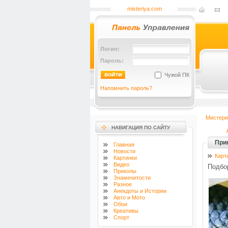
misteriya.com
Логин:
Пароль:
Чужой ПК
Напомнить пароль?
Мистери
НАВИГАЦИЯ ПО САЙТУ
При
Главная
Новости
Карт
Картинки
Видео
Подбор
Приколы
Знаменитости
Разное
Анекдоты и Истории
Авто и Мото
Обои
Креативы
Спорт