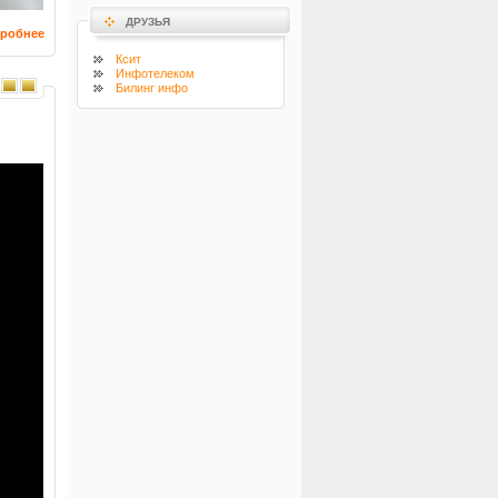
ДРУЗЬЯ
робнее
Ксит
Инфотелеком
Билинг инфо