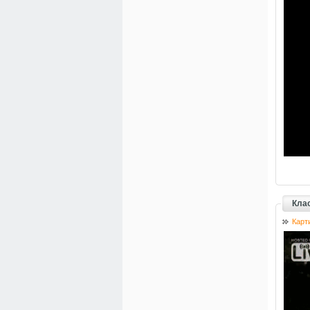
Кла
Карт