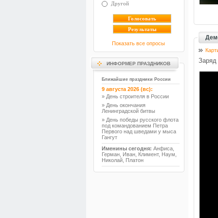
Другой
Дем
Показать все опросы
Карт
Заряд 
ИНФОРМЕР ПРАЗДНИКОВ
Ближайшие праздники России
9 августа 2026 (вс):
» День строителя в России
» День окончания
Ленинградской битвы
» День победы русского флота
под командованием Петра
Первого над шведами у мыса
Гангут
Именины сегодня:
Анфиса,
Герман, Иван, Климент, Наум,
Николай, Платон