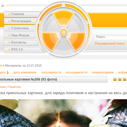
::
Главная
::
Регистрация
::
Статистика
::
Наш Форум
::
Контакты
Расширенный поиск
::
RSS 2.0
я
» Материалы за 13.07.2015
дате
дате изменения
популярности
посещаемости
комментариям
алфа
кольные картинки №266 (93 фото)
инки
/
Приколы
ка прикольных картинок, для заряда позитивом и настроения на весь де