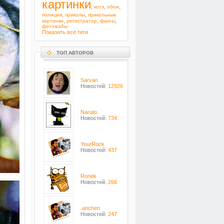
картинки
,
,
,
котэ
обои
,
,
полиция
приколы
прикольные
,
,
,
картинки
регистратор
факты
фотожабы
Показать все теги
ТОП АВТОРОВ
Sarvan
Новостей:
12926
Naruto
Новостей:
734
YourRock
Новостей:
437
Ronek
Новостей:
266
.anchen
Новостей:
247