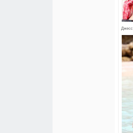
Джесси