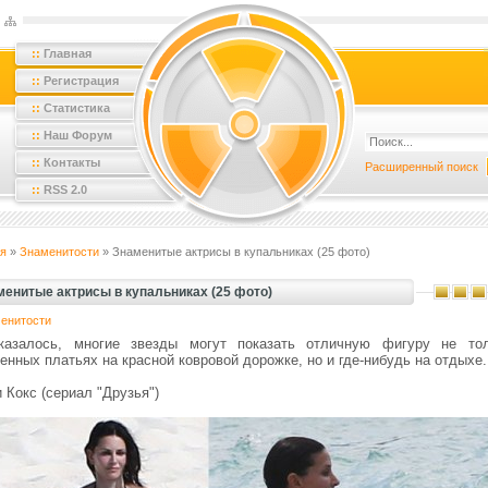
::
Главная
::
Регистрация
::
Статистика
::
Наш Форум
::
Контакты
Расширенный поиск
::
RSS 2.0
я
»
Знаменитости
» Знаменитые актрисы в купальниках (25 фото)
менитые актрисы в купальниках (25 фото)
енитости
казалось, многие звезды могут показать отличную фигуру не то
енных платьях на красной ковровой дорожке, но и где-нибудь на отдыхе.
 Кокс (сериал "Друзья")