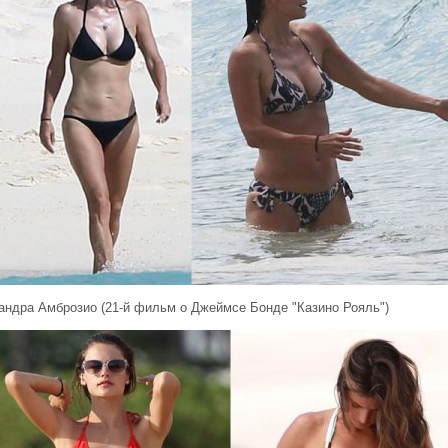
андра Амброзио (21-й фильм о Джеймсе Бонде "Казино Рояль")