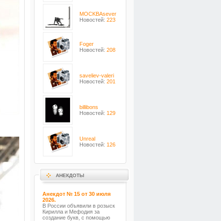
MOCKBAsever
Новостей:
223
Foger
Новостей:
208
saveliev-valeri
Новостей:
201
billibons
Новостей:
129
Unreal
Новостей:
126
АНЕКДОТЫ
Анекдот № 15 от 30 июля
2026.
В России объявили в розыск
Кирилла и Мефодия за
создание букв, с помощью