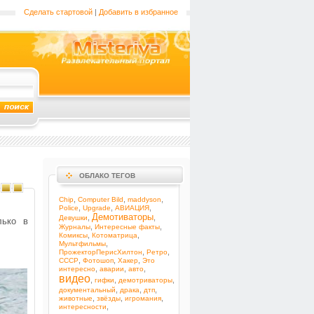
Сделать стартовой
|
Добавить в избранное
ОБЛАКО ТЕГОВ
,
,
,
Chip
Computer Bild
maddyson
,
,
,
Police
Upgrade
АВИАЦИЯ
Демотиваторы
,
,
Девушки
лько в
,
,
Журналы
Интересные факты
,
,
Комиксы
Котоматрица
,
Мультфильмы
,
,
ПрожекторПерисХилтон
Ретро
,
,
,
СССР
Фотошоп
Хакер
Это
,
,
,
интересно
аварии
авто
видео
,
,
,
гифки
демотриваторы
,
,
,
документальный
драка
дтп
,
,
,
животные
звёзды
игромания
,
интересности