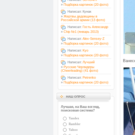
»
Подборка картинок (20 фото)
Написал: Кунак
»
Жертвы дедовщины в
Российской армии (13 фото)
Написал:
Гость Александр
»
Chip №1 (январь 2013)
Написал:
Alex-Sensey-Z
»
Подборка картинок (20 фото)
Написал:
Kyo
»
Подборка картинок (20 фото)
Ванес
Написал:
Лучший
»
Русские Черлидеры
(Cheerleading) (41 фото)
Написал:
Petrenko
»
Подборка картинок (20 фото)
НАШ ОПРОС
Лучшая, на Ваш взгляд,
поисковая система?
Yandex
Rambler
Yahoo