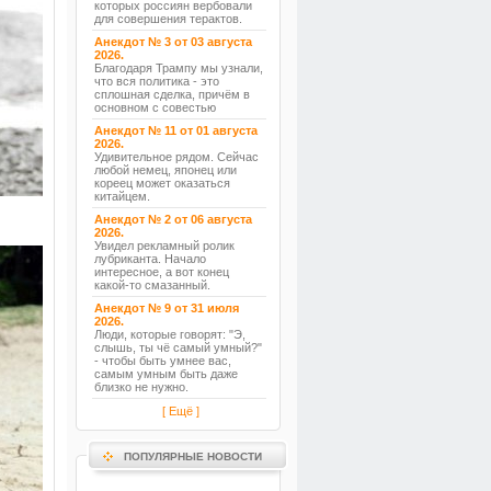
которых россиян вербовали
для совершения терактов.
Анекдот № 3 от 03 августа
2026.
Благодаря Трампу мы узнали,
что вся политика - это
сплошная сделка, причём в
основном с совестью
Анекдот № 11 от 01 августа
2026.
Удивительное рядом. Сейчас
любой немец, японец или
кореец может оказаться
китайцем.
Анекдот № 2 от 06 августа
2026.
Увидел рекламный ролик
лубриканта. Начало
интересное, а вот конец
какой-то смазанный.
Анекдот № 9 от 31 июля
2026.
Люди, которые говорят: "Э,
слышь, ты чё самый умный?"
- чтобы быть умнее вас,
самым умным быть даже
близко не нужно.
[ Ещё ]
ПОПУЛЯРНЫЕ НОВОСТИ