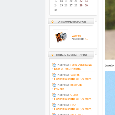
17
18
19
20
21
22
23
24
25
26
27
28
29
30
31
ТОП КОММЕНТАТОРОВ
Valor85
Коммент:
41
НОВЫЕ КОММЕНТАРИИ
Написал:
Гость Александр
Блейк
»
Брат А.Ревы Никита
Написал:
Valor85
»
Подборка картинок (20 фото)
Написал:
Experum
»
Измена
Написал:
Guest
»
Подборка картинок (20 фото)
Написал:
RiiO
»
Подборка картинок (20 фото)
Написал:
SeRGAnT