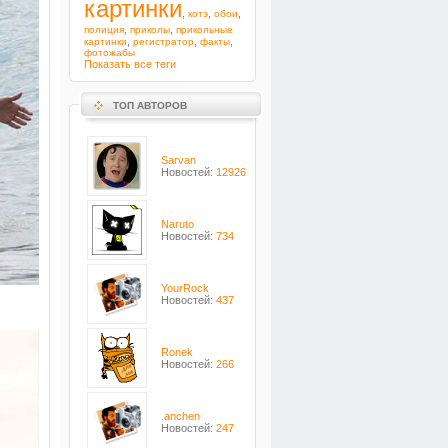
картинки
,
,
,
котэ
обои
,
,
полиция
приколы
прикольные
,
,
,
картинки
регистратор
факты
фотожабы
Показать все теги
ТОП АВТОРОВ
Sarvan
Новостей:
12926
Naruto
Новостей:
734
YourRock
Новостей:
437
Ronek
Новостей:
266
.anchen
Новостей:
247