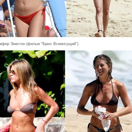
ифер Энистон (фильм "Брюс Всемогущий")