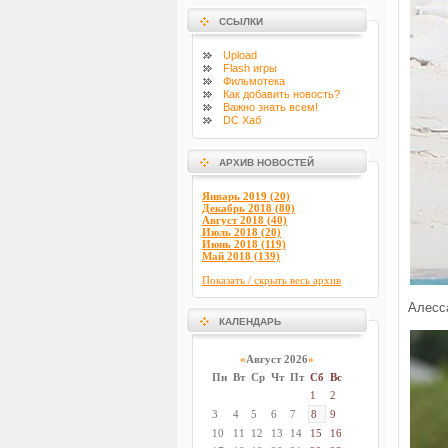
ССЫЛКИ
Upload
Flash
игры
Фильмотека
Как добавить новость?
Важно знать всем!
DC Хаб
АРХИВ НОВОСТЕЙ
Январь 2019 (20)
Декабрь 2018 (80)
Август 2018 (40)
Июль 2018 (20)
Июнь 2018 (119)
Май 2018 (139)
Показать / скрыть весь архив
Алесс
КАЛЕНДАРЬ
«
Август 2026
»
Пн
Вт
Ср
Чт
Пт
Сб
Вс
1
2
3
4
5
6
7
8
9
10
11
12
13
14
15
16