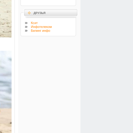
ДРУЗЬЯ
Ксит
Инфотелеком
Билинг инфо