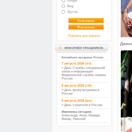
Google
Bing
Другая...
Показать все опросы
Дженн
ИНФОРМЕР ПРАЗДНИКОВ
Ближайшие праздники России
7 августа 2026 (пт):
» День Службы специальной
связи и информации
Федеральной службы охраны
России
8 августа 2026 (сб):
» День физкультурника в
России
9 августа 2026 (вс):
» День строителя в России
Именины сегодня:
Александр, Анна, Ираида,
Макар, Николай