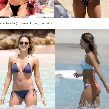
ка Альба ( фильм "Город грехов")