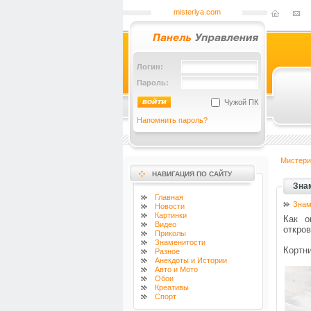
misteriya.com
Логин:
Пароль:
Чужой ПК
Напомнить пароль?
Мистери
НАВИГАЦИЯ ПО САЙТУ
Зна
Главная
Знам
Новости
Картинки
Как о
Видео
откров
Приколы
Знаменитости
Кортни
Разное
Анекдоты и Истории
Авто и Мото
Обои
Креативы
Спорт