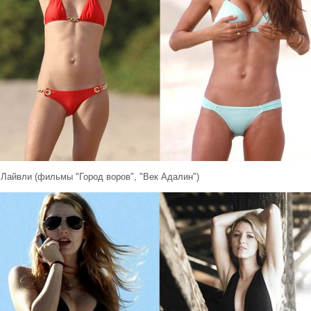
 Лайвли (фильмы "Город воров", "Век Адалин")