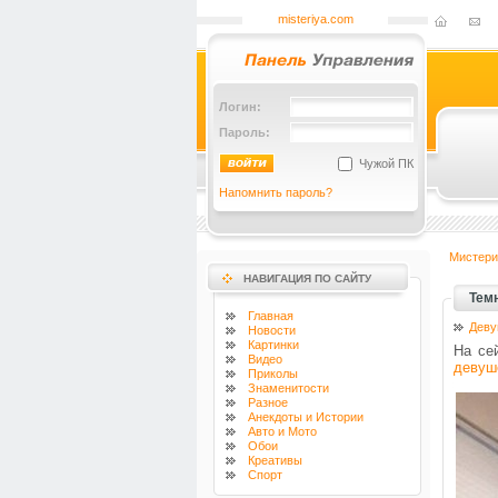
misteriya.com
Логин:
Пароль:
Чужой ПК
Напомнить пароль?
Мистери
НАВИГАЦИЯ ПО САЙТУ
Тем
Главная
Деву
Новости
Картинки
На се
Видео
девуш
Приколы
Знаменитости
Разное
Анекдоты и Истории
Авто и Мото
Обои
Креативы
Спорт