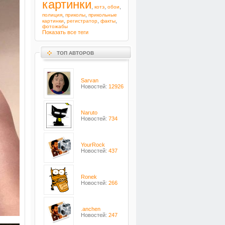
картинки
,
,
,
котэ
обои
,
,
полиция
приколы
прикольные
,
,
,
картинки
регистратор
факты
фотожабы
Показать все теги
ТОП АВТОРОВ
Sarvan
Новостей:
12926
Naruto
Новостей:
734
YourRock
Новостей:
437
Ronek
Новостей:
266
.anchen
Новостей:
247