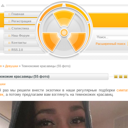
::
Главная
::
Регистрация
::
Статистика
::
Наш Форум
::
Контакты
Расширенный поиск
::
RSS 2.0
я
»
Девушки
» Темнокожие красавицы (55 фото)
нокожие красавицы (55 фото)
шки
й раз мы решили внести экзотики в наши регулярные подборки
симпа
ек
, а потому предлагаем вам взглянуть на темнокожих красавиц.