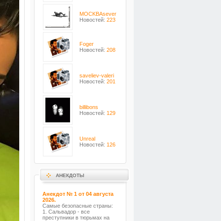
MOCKBAsever
Новостей:
223
Foger
Новостей:
208
saveliev-valeri
Новостей:
201
billibons
Новостей:
129
Unreal
Новостей:
126
АНЕКДОТЫ
Анекдот № 1 от 04 августа
2026.
Самые безопасные страны:
1. Сальвадор - все
преступники в тюрьмах на