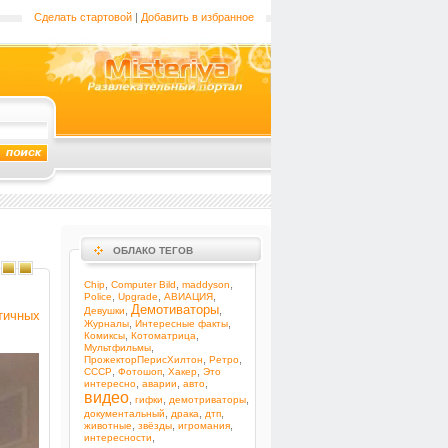
Сделать стартовой
|
Добавить в избранное
ОБЛАКО ТЕГОВ
,
,
,
Chip
Computer Bild
maddyson
,
,
,
Police
Upgrade
АВИАЦИЯ
Демотиваторы
,
,
Девушки
тичных
,
,
Журналы
Интересные факты
,
,
Комиксы
Котоматрица
,
Мультфильмы
,
,
ПрожекторПерисХилтон
Ретро
,
,
,
СССР
Фотошоп
Хакер
Это
,
,
,
интересно
аварии
авто
видео
,
,
,
гифки
демотриваторы
,
,
,
документальный
драка
дтп
,
,
,
животные
звёзды
игромания
,
интересности