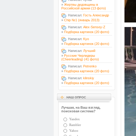
»
Жертвы дедовщины в
Российской армии (13 фото)
Написал:
Гость Александр
»
Chip №1 (январь 2013)
Написал:
Alex-Sensey-Z
»
Подборка картинок (20 фото)
Написал:
Kyo
»
Подборка картинок (20 фото)
Написал:
Лучший
»
Русские Черлидеры
(Cheerleading) (41 фото)
Написал:
Petrenko
»
Подборка картинок (20 фото)
Написал:
klinskiy
»
Подборка картинок (20 фото)
НАШ ОПРОС
Лучшая, на Ваш взгляд,
поисковая система?
Yandex
Rambler
Yahoo