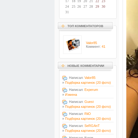
17
18
19
20
21
22
23
24
25
26
27
28
29
30
31
ТОП КОММЕНТАТОРОВ
Valor85
Коммент:
41
НОВЫЕ КОММЕНТАРИИ
Написал:
Valor85
»
Подборка картинок (20 фото)
Написал:
Experum
»
Измена
Написал:
Guest
»
Подборка картинок (20 фото)
Написал:
RiiO
»
Подборка картинок (20 фото)
Написал:
SeRGAnT
»
Подборка картинок (20 фото)
Написал: Кунак