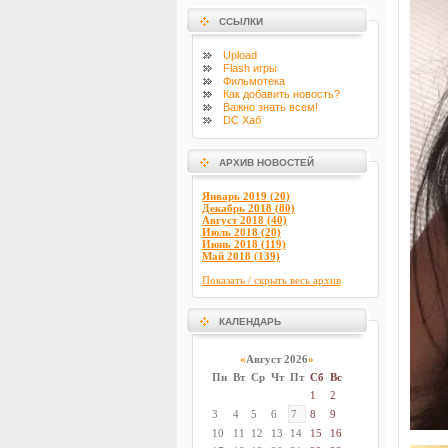
ССЫЛКИ
Upload
Flash
игры
Фильмотека
Как добавить новость?
Важно знать всем!
DC Хаб
АРХИВ НОВОСТЕЙ
Январь 2019 (20)
Декабрь 2018 (80)
Август 2018 (40)
Июль 2018 (20)
Июнь 2018 (119)
Май 2018 (139)
Показать / скрыть весь архив
КАЛЕНДАРЬ
«
Август 2026
»
Пн
Вт
Ср
Чт
Пт
Сб
Вс
1
2
3
4
5
6
7
8
9
10
11
12
13
14
15
16