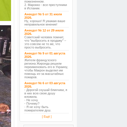
пожизненном.
2. Марокко - все преступники
в Испании.
Анекдот № 5 от 31 июля
2026.
Ну, хорошо! Я уважаю ваше
неправильное мнение!
Анекдот № 12 от 29 июля
2026.
Советский человек помнит,
что "выбросить в продажу" –
это совсем не то же, что
просто выбросить.
Анекдот № 9 от 01 августа
2026.
Жители французского
региона Жиронда решили
переименовать его в Украину,
чтобы Макрон выделил им
помощь из-за масштабных
пожаров.
Анекдот № 6 от 03 августа
2026.
- Дорогой скушай блинчики, я
в них всю свою душу
вложила.
- Не хочу.
- Почему?
- Я не хочу быть
пожирателем душ.
[ Ещё ]