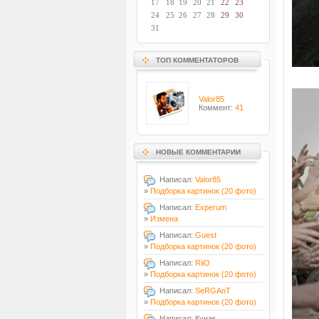
17
18
19
20
21
22
23
24
25
26
27
28
29
30
31
ТОП КОММЕНТАТОРОВ
Valor85
Коммент:
41
НОВЫЕ КОММЕНТАРИИ
Написал:
Valor85
»
Подборка картинок (20 фото)
Написал:
Experum
»
Измена
Написал:
Guest
»
Подборка картинок (20 фото)
Написал:
RiiO
»
Подборка картинок (20 фото)
Написал:
SeRGAnT
»
Подборка картинок (20 фото)
Написал: Кунак