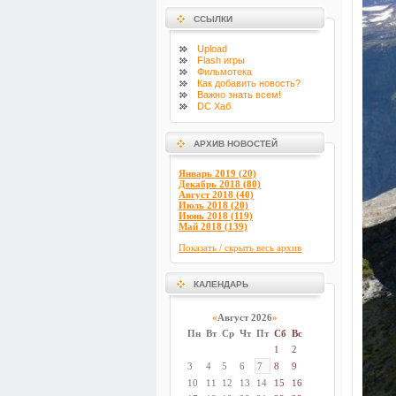
ССЫЛКИ
Upload
Flash
игры
Фильмотека
Как добавить новость?
Важно знать всем!
DC Хаб
АРХИВ НОВОСТЕЙ
Январь 2019 (20)
Декабрь 2018 (80)
Август 2018 (40)
Июль 2018 (20)
Июнь 2018 (119)
Май 2018 (139)
Показать / скрыть весь архив
КАЛЕНДАРЬ
«
Август 2026
»
Пн
Вт
Ср
Чт
Пт
Сб
Вс
1
2
3
4
5
6
7
8
9
10
11
12
13
14
15
16