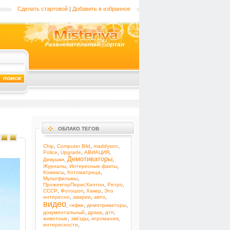
Сделать стартовой
|
Добавить в избранное
ОБЛАКО ТЕГОВ
,
,
,
Chip
Computer Bild
maddyson
,
,
,
Police
Upgrade
АВИАЦИЯ
Демотиваторы
,
,
Девушки
,
,
Журналы
Интересные факты
,
,
Комиксы
Котоматрица
,
Мультфильмы
,
,
ПрожекторПерисХилтон
Ретро
,
,
,
СССР
Фотошоп
Хакер
Это
,
,
,
интересно
аварии
авто
видео
,
,
,
гифки
демотриваторы
,
,
,
документальный
драка
дтп
,
,
,
животные
звёзды
игромания
,
интересности