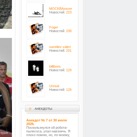
MOCKBAsever
Новостей:
223
Foger
Новостей:
208
saveliev-valeri
Новостей:
201
billibons
Новостей:
129
Unreal
Новостей:
126
АНЕКДОТЫ
Анекдот № 7 от 30 июля
2026.
Поскользнулся об робота-
пылесоса, упал навзничь. Я
плохо помню, но, по-моему,