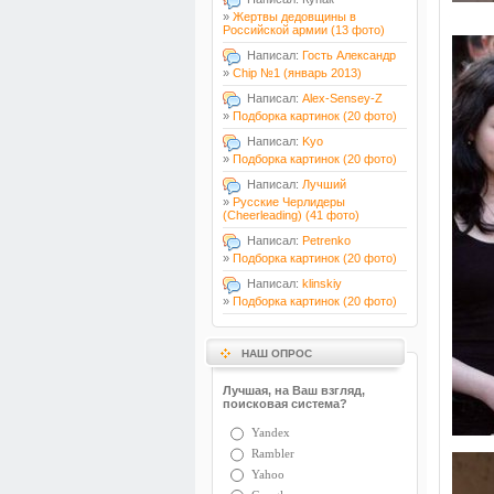
»
Жертвы дедовщины в
Российской армии (13 фото)
Написал:
Гость Александр
»
Chip №1 (январь 2013)
Написал:
Alex-Sensey-Z
»
Подборка картинок (20 фото)
Написал:
Kyo
»
Подборка картинок (20 фото)
Написал:
Лучший
»
Русские Черлидеры
(Cheerleading) (41 фото)
Написал:
Petrenko
»
Подборка картинок (20 фото)
Написал:
klinskiy
»
Подборка картинок (20 фото)
НАШ ОПРОС
Лучшая, на Ваш взгляд,
поисковая система?
Yandex
Rambler
Yahoo