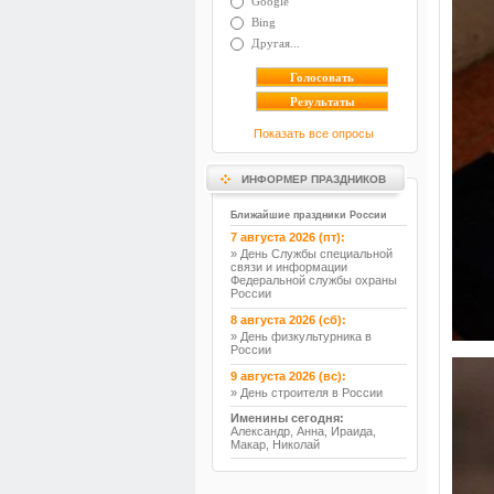
Google
Bing
Другая...
Показать все опросы
ИНФОРМЕР ПРАЗДНИКОВ
Ближайшие праздники России
7 августа 2026 (пт):
» День Службы специальной
связи и информации
Федеральной службы охраны
России
8 августа 2026 (сб):
» День физкультурника в
России
9 августа 2026 (вс):
» День строителя в России
Именины сегодня:
Александр, Анна, Ираида,
Макар, Николай