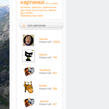
картинки
,
,
,
котэ
обои
,
,
полиция
приколы
прикольные
,
,
,
картинки
регистратор
факты
фотожабы
Показать все теги
ТОП АВТОРОВ
Sarvan
Новостей:
12926
Naruto
Новостей:
734
YourRock
Новостей:
437
Ronek
Новостей:
266
.anchen
Новостей:
247