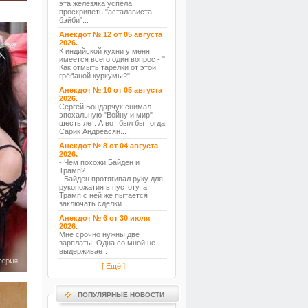
эта железяка успела
проскрипеть "асталависта,
бэйби"...
Анекдот № 12 от 05 августа
2026.
К индийской кухни у меня
имеется всего один вопрос - "
Как отмыть тарелки от этой
грёбаной куркумы?"
Анекдот № 10 от 05 августа
2026.
Сергей Бондарчук снимал
эпохальную "Войну и мир"
шесть лет. А вот был бы тогда
Сарик Андреасян...
Анекдот № 8 от 04 августа
2026.
- Чем похожи Байден и
Трамп?
- Байден протягивал руку для
рукопожатия в пустоту, а
Трамп с ней же пытается
заключать сделки.
Анекдот № 6 от 30 июля
2026.
Мне срочно нужны две
зарплаты. Одна со мной не
выдерживает.
[ Ещё ]
ПОПУЛЯРНЫЕ НОВОСТИ