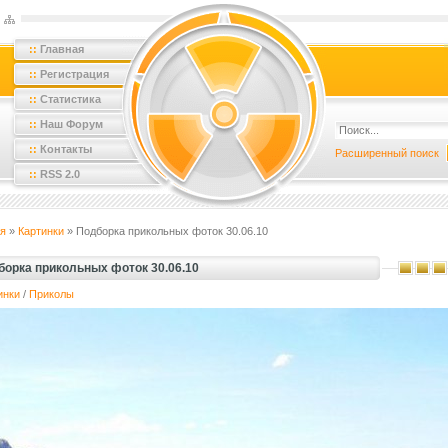
::
Главная
::
Регистрация
::
Статистика
::
Наш Форум
::
Контакты
Расширенный поиск
::
RSS 2.0
я
»
Картинки
» Подборка прикольных фоток 30.06.10
борка прикольных фоток 30.06.10
инки
/
Приколы