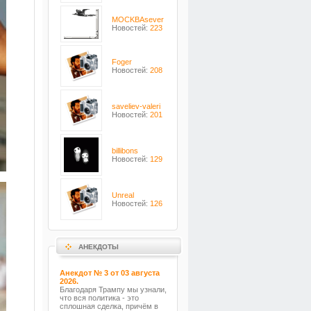
MOCKBAsever
Новостей:
223
Foger
Новостей:
208
saveliev-valeri
Новостей:
201
billibons
Новостей:
129
Unreal
Новостей:
126
АНЕКДОТЫ
Анекдот № 3 от 03 августа
2026.
Благодаря Трампу мы узнали,
что вся политика - это
сплошная сделка, причём в