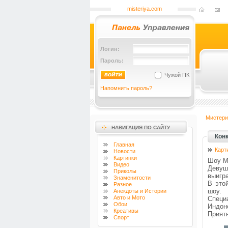
misteriya.com
Логин:
Пароль:
Чужой ПК
Напомнить пароль?
Мистери
НАВИГАЦИЯ ПО САЙТУ
Кон
Главная
Карт
Новости
Картинки
Шоу М
Видео
Девуш
Приколы
выигр
Знаменитости
В это
Разное
шоу.
Анекдоты и Истории
Авто и Мото
Специ
Обои
Индон
Креативы
Прият
Спорт