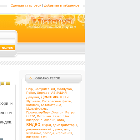
Сделать стартовой
|
Добавить в избранное
ОБЛАКО ТЕГОВ
,
,
,
Chip
Computer Bild
maddyson
,
,
,
Police
Upgrade
АВИАЦИЯ
Демотиваторы
,
,
Девушки
,
,
Журналы
Интересные факты
жюри и
,
,
Комиксы
Котоматрица
,
Мультфильмы
альном
,
,
ПрожекторПерисХилтон
Ретро
,
,
,
СССР
Фотошоп
Хакер
Это
,
,
,
интересно
аварии
авто
андов,
видео
,
,
,
гифки
демотриваторы
,
,
,
документальный
драка
дтп
,
,
,
животные
звёзды
игромания
,
интересности