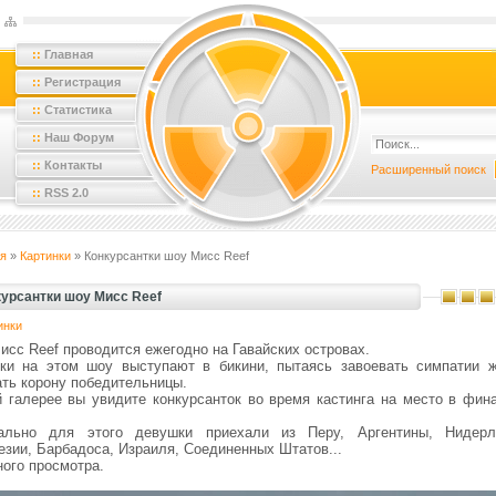
::
Главная
::
Регистрация
::
Статистика
::
Наш Форум
::
Контакты
Расширенный поиск
::
RSS 2.0
я
»
Картинки
» Конкурсантки шоу Мисс Reef
курсантки шоу Мисс Reef
инки
исс Reef проводится ежегодно на Гавайских островах.
ки на этом шоу выступают в бикини, пытаясь завоевать симпатии 
ать корону победительницы.
й галерее вы увидите конкурсанток во время кастинга на место в фин
ально для этого девушки приехали из Перу, Аргентины, Нидерл
езии, Барбадоса, Израиля, Соединенных Штатов...
ного просмотра.