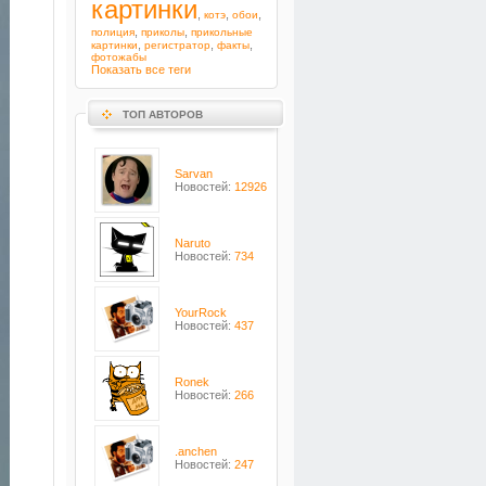
картинки
,
,
,
котэ
обои
,
,
полиция
приколы
прикольные
,
,
,
картинки
регистратор
факты
фотожабы
Показать все теги
ТОП АВТОРОВ
Sarvan
Новостей:
12926
Naruto
Новостей:
734
YourRock
Новостей:
437
Ronek
Новостей:
266
.anchen
Новостей:
247