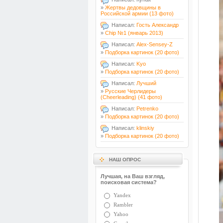
»
Жертвы дедовщины в
Российской армии (13 фото)
Написал:
Гость Александр
»
Chip №1 (январь 2013)
Написал:
Alex-Sensey-Z
»
Подборка картинок (20 фото)
Написал:
Kyo
»
Подборка картинок (20 фото)
Написал:
Лучший
»
Русские Черлидеры
(Cheerleading) (41 фото)
Написал:
Petrenko
»
Подборка картинок (20 фото)
Написал:
klinskiy
»
Подборка картинок (20 фото)
НАШ ОПРОС
Лучшая, на Ваш взгляд,
поисковая система?
Yandex
Rambler
Yahoo