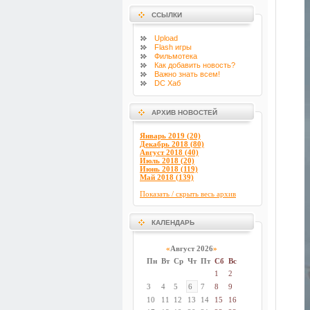
ССЫЛКИ
Upload
Flash
игры
Фильмотека
Как добавить новость?
Важно знать всем!
DC Хаб
АРХИВ НОВОСТЕЙ
Январь 2019 (20)
Декабрь 2018 (80)
Август 2018 (40)
Июль 2018 (20)
Июнь 2018 (119)
Май 2018 (139)
Показать / скрыть весь архив
КАЛЕНДАРЬ
«
Август 2026
»
Пн
Вт
Ср
Чт
Пт
Сб
Вс
1
2
3
4
5
6
7
8
9
10
11
12
13
14
15
16