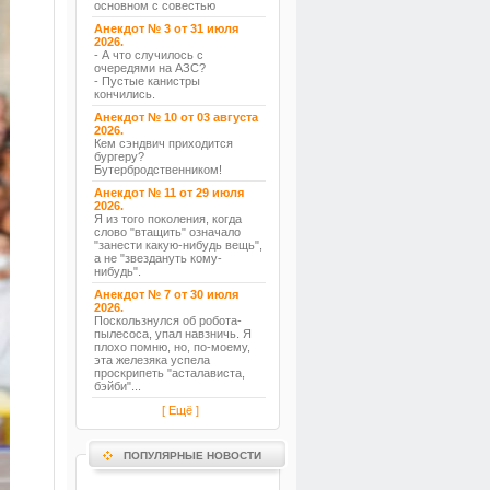
основном с совестью
Анекдот № 3 от 31 июля
2026.
- А что случилось с
очередями на АЗС?
- Пустые канистры
кончились.
Анекдот № 10 от 03 августа
2026.
Кем сэндвич приходится
бургеру?
Бутербродственником!
Анекдот № 11 от 29 июля
2026.
Я из того поколения, когда
слово "втащить" означало
"занести какую-нибудь вещь",
а не "звездануть кому-
нибудь".
Анекдот № 7 от 30 июля
2026.
Поскользнулся об робота-
пылесоса, упал навзничь. Я
плохо помню, но, по-моему,
эта железяка успела
проскрипеть "асталависта,
бэйби"...
[ Ещё ]
ПОПУЛЯРНЫЕ НОВОСТИ