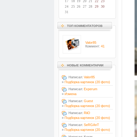
17
18
19
20
21
22
23
24
25
26
27
28
29
30
31
ТОП КОММЕНТАТОРОВ
Valor85
Коммент:
41
НОВЫЕ КОММЕНТАРИИ
Написал:
Valor85
»
Подборка картинок (20 фото)
Написал:
Experum
»
Измена
Написал:
Guest
»
Подборка картинок (20 фото)
Написал:
RiiO
»
Подборка картинок (20 фото)
Написал:
SeRGAnT
»
Подборка картинок (20 фото)
Написал: Кунак