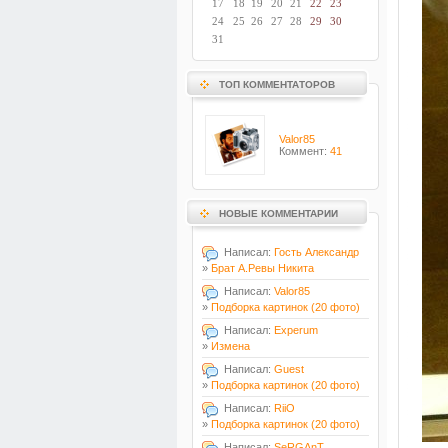
17
18
19
20
21
22
23
24
25
26
27
28
29
30
31
ТОП КОММЕНТАТОРОВ
Valor85
Коммент:
41
НОВЫЕ КОММЕНТАРИИ
Написал:
Гость Александр
»
Брат А.Ревы Никита
Написал:
Valor85
»
Подборка картинок (20 фото)
Написал:
Experum
»
Измена
Написал:
Guest
»
Подборка картинок (20 фото)
Написал:
RiiO
»
Подборка картинок (20 фото)
Написал:
SeRGAnT