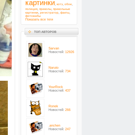
картинки
,
,
,
котэ
обои
,
,
полиция
приколы
прикольные
,
,
,
картинки
регистратор
факты
фотожабы
Показать все теги
ТОП АВТОРОВ
Sarvan
Новостей:
12926
Naruto
Новостей:
734
YourRock
Новостей:
437
Ronek
Новостей:
266
.anchen
Новостей:
247