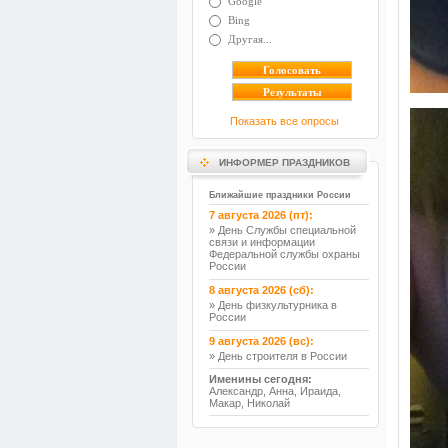
Google
Bing
Другая...
Показать все опросы
ИНФОРМЕР ПРАЗДНИКОВ
Ближайшие праздники России
7 августа 2026 (пт):
» День Службы специальной
связи и информации
Федеральной службы охраны
России
8 августа 2026 (сб):
» День физкультурника в
России
9 августа 2026 (вс):
» День строителя в России
Именины сегодня:
Александр, Анна, Ираида,
Макар, Николай