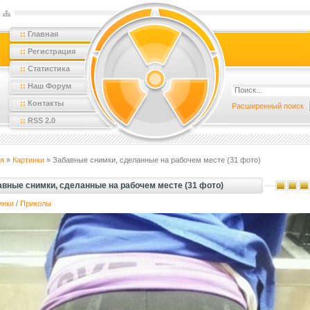
::
Главная
::
Регистрация
::
Статистика
::
Наш Форум
::
Контакты
Расширенный поиск
::
RSS 2.0
я
»
Картинки
» Забавные снимки, сделанные на рабочем месте (31 фото)
авные снимки, сделанные на рабочем месте (31 фото)
инки
/
Приколы