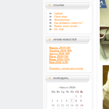
ССЫЛКИ
Upload
Flash
игры
Фильмотека
Как добавить новость?
Важно знать всем!
DC Хаб
АРХИВ НОВОСТЕЙ
Январь 2019 (20)
Декабрь 2018 (80)
Август 2018 (40)
Июль 2018 (20)
Июнь 2018 (119)
Май 2018 (139)
Показать / скрыть весь архив
КАЛЕНДАРЬ
«
Август 2026
»
Пн
Вт
Ср
Чт
Пт
Сб
Вс
1
2
3
4
5
6
7
8
9
10
11
12
13
14
15
16