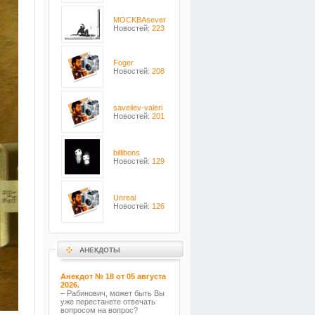
MOCKBAsever
Новостей:
223
Foger
Новостей:
208
saveliev-valeri
Новостей:
201
billibons
Новостей:
129
Unreal
Новостей:
126
АНЕКДОТЫ
Анекдот № 18 от 05 августа
2026.
– Рабинович, может быть Вы
уже перестанете отвечать
вопросом на вопрос?