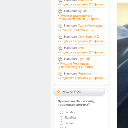
»
Подборка картинок (20 фото)
Написал: Кунак
»
Жертвы дедовщины в
Российской армии (13 фото)
Написал:
Гость Александр
»
Chip №1 (январь 2013)
Написал:
Alex-Sensey-Z
»
Подборка картинок (20 фото)
Написал:
Kyo
»
Подборка картинок (20 фото)
Написал:
Лучший
»
Русские Черлидеры
(Cheerleading) (41 фото)
Написал:
Petrenko
»
Подборка картинок (20 фото)
НАШ ОПРОС
Лучшая, на Ваш взгляд,
поисковая система?
Yandex
Rambler
Yahoo