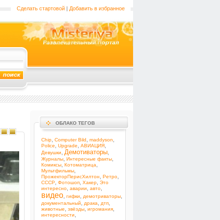
Сделать стартовой
|
Добавить в избранное
ОБЛАКО ТЕГОВ
,
,
,
Chip
Computer Bild
maddyson
,
,
,
Police
Upgrade
АВИАЦИЯ
Демотиваторы
,
,
Девушки
,
,
Журналы
Интересные факты
,
,
Комиксы
Котоматрица
,
Мультфильмы
,
,
ПрожекторПерисХилтон
Ретро
,
,
,
СССР
Фотошоп
Хакер
Это
,
,
,
интересно
аварии
авто
видео
,
,
,
гифки
демотриваторы
,
,
,
документальный
драка
дтп
,
,
,
животные
звёзды
игромания
,
интересности