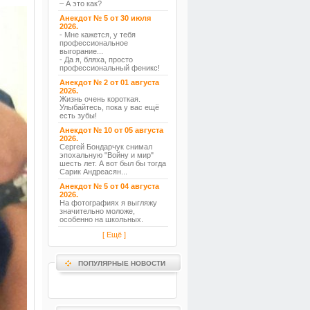
– А это как?
Анекдот № 5 от 30 июля
2026.
- Мне кажется, у тебя
профессиональное
выгорание...
- Да я, бляха, просто
профессиональный феникс!
Анекдот № 2 от 01 августа
2026.
Жизнь очень короткая.
Улыбайтесь, пока у вас ещё
есть зубы!
Анекдот № 10 от 05 августа
2026.
Сергей Бондарчук снимал
эпохальную "Войну и мир"
шесть лет. А вот был бы тогда
Сарик Андреасян...
Анекдот № 5 от 04 августа
2026.
На фотографиях я выгляжу
значительно моложе,
особенно на школьных.
[ Ещё ]
ПОПУЛЯРНЫЕ НОВОСТИ