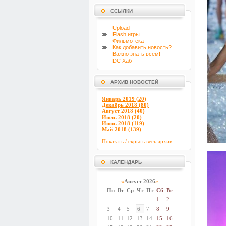
ССЫЛКИ
Upload
Flash
игры
Фильмотека
Как добавить новость?
Важно знать всем!
DC Хаб
АРХИВ НОВОСТЕЙ
Январь 2019 (20)
Декабрь 2018 (80)
Август 2018 (40)
Июль 2018 (20)
Июнь 2018 (119)
Май 2018 (139)
Показать / скрыть весь архив
КАЛЕНДАРЬ
«
Август 2026
»
Пн
Вт
Ср
Чт
Пт
Сб
Вс
1
2
3
4
5
6
7
8
9
10
11
12
13
14
15
16