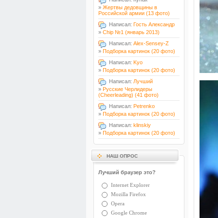
»
Жертвы дедовщины в
Российской армии (13 фото)
Написал:
Гость Александр
»
Chip №1 (январь 2013)
Написал:
Alex-Sensey-Z
»
Подборка картинок (20 фото)
Написал:
Kyo
»
Подборка картинок (20 фото)
Написал:
Лучший
»
Русские Черлидеры
(Cheerleading) (41 фото)
Написал:
Petrenko
»
Подборка картинок (20 фото)
Написал:
klinskiy
»
Подборка картинок (20 фото)
НАШ ОПРОС
Лучший браузер это?
Internet Explorer
Mozilla Firefox
Opera
Google Chrome