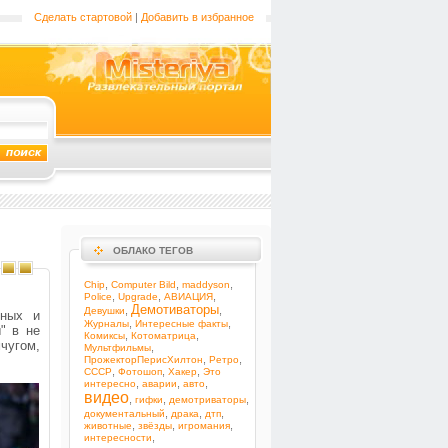
Сделать стартовой
|
Добавить в избранное
ОБЛАКО ТЕГОВ
,
,
,
Chip
Computer Bild
maddyson
,
,
,
Police
Upgrade
АВИАЦИЯ
Демотиваторы
,
,
Девушки
бных и
,
,
Журналы
Интересные факты
" в не
,
,
Комиксы
Котоматрица
чугом,
,
Мультфильмы
,
,
ПрожекторПерисХилтон
Ретро
,
,
,
СССР
Фотошоп
Хакер
Это
,
,
,
интересно
аварии
авто
видео
,
,
,
гифки
демотриваторы
,
,
,
документальный
драка
дтп
,
,
,
животные
звёзды
игромания
,
интересности