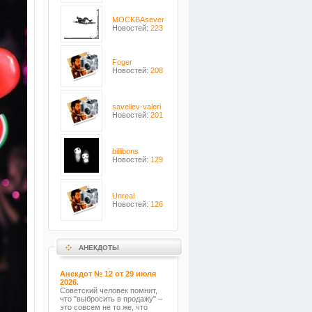
MOCKBAsever
Новостей:
223
Foger
Новостей:
208
saveliev-valeri
Новостей:
201
billibons
Новостей:
129
Unreal
Новостей:
126
АНЕКДОТЫ
Анекдот № 12 от 29 июля
2026.
Советский человек помнит,
что "выбросить в продажу" –
это совсем не то же, что