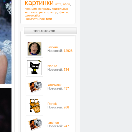
картинки
,
,
,
котэ
обои
,
,
полиция
приколы
прикольные
,
,
,
картинки
регистратор
факты
фотожабы
Показать все теги
ТОП АВТОРОВ
Sarvan
Новостей:
12926
Naruto
Новостей:
734
YourRock
Новостей:
437
Ronek
Новостей:
266
.anchen
Новостей:
247