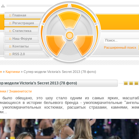
::
Главная
::
Регистрация
::
Статистика
::
Наш Форум
::
Контакты
Расширенный поиск
::
RSS 2.0
я
»
Картинки
» Супер модели Victoria’s Secret 2013 (78 фото)
р модели Victoria’s Secret 2013 (78 фото)
инки
/
Знаменитости
 было обещано, это шоу стало одним из самых ярких, масшта
инающихся в истории бельевого бренда - умопомрачительные "ангелы
 умопомрачительных костюмах, расшитых стразами, камнями, жем
и...