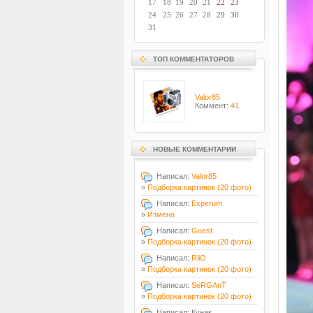
17
18
19
20
21
22
23
24
25
26
27
28
29
30
31
ТОП КОММЕНТАТОРОВ
Valor85
Коммент:
41
НОВЫЕ КОММЕНТАРИИ
Написал:
Valor85
»
Подборка картинок (20 фото)
Написал:
Experum
»
Измена
Написал:
Guest
»
Подборка картинок (20 фото)
Написал:
RiiO
»
Подборка картинок (20 фото)
Написал:
SeRGAnT
»
Подборка картинок (20 фото)
Написал: Кунак