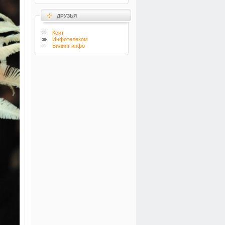
ДРУЗЬЯ
Ксит
Инфотелеком
Билинг инфо