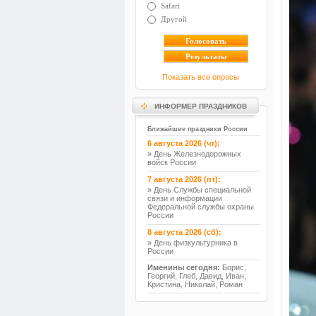
Safari
Другой
Показать все опросы
ИНФОРМЕР ПРАЗДНИКОВ
Ближайшие праздники России
6 августа 2026 (чт):
» День Железнодорожных
войск России
7 августа 2026 (пт):
» День Службы специальной
связи и информации
Федеральной службы охраны
России
8 августа 2026 (сб):
» День физкультурника в
России
Именины сегодня:
Борис,
Георгий, Глеб, Давид, Иван,
Кристина, Николай, Роман