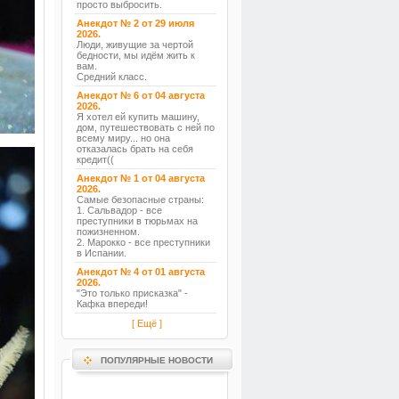
просто выбросить.
Анекдот № 2 от 29 июля
2026.
Люди, живущие за чертой
бедности, мы идём жить к
вам.
Средний класс.
Анекдот № 6 от 04 августа
2026.
Я хотел ей купить машину,
дом, путешествовать с ней по
всему миру... но она
отказалась брать на себя
кредит((
Анекдот № 1 от 04 августа
2026.
Самые безопасные страны:
1. Сальвадор - все
преступники в тюрьмах на
пожизненном.
2. Марокко - все преступники
в Испании.
Анекдот № 4 от 01 августа
2026.
"Это только присказка" -
Кафка впереди!
[ Ещё ]
ПОПУЛЯРНЫЕ НОВОСТИ