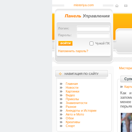
misteriya.com
Логин:
Пароль:
Чужой ПК
Напомнить пароль?
Мистери
НАВИГАЦИЯ ПО САЙТУ
Супе
Главная
Карт
Новости
Картинки
Как и
Видео
запом
Приколы
менее
Знаменитости
перьям
Разное
Анекдоты и Истории
Авто и Мото
Обои
Креативы
Спорт