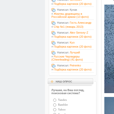
»
Подборка картинок (20 фото)
Написал: Кунак
»
Жертвы дедовщины в
Российской армии (13 фото)
Написал:
Гость Александр
»
Chip №1 (январь 2013)
Написал:
Alex-Sensey-Z
»
Подборка картинок (20 фото)
Написал:
Kyo
»
Подборка картинок (20 фото)
Написал:
Лучший
»
Русские Черлидеры
(Cheerleading) (41 фото)
Написал:
Petrenko
»
Подборка картинок (20 фото)
НАШ ОПРОС
Лучшая, на Ваш взгляд,
поисковая система?
Yandex
Rambler
Yahoo