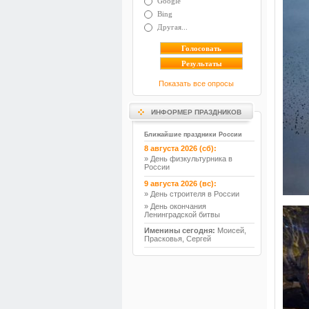
Google
Bing
Другая...
Показать все опросы
ИНФОРМЕР ПРАЗДНИКОВ
Ближайшие праздники России
8 августа 2026 (сб):
» День физкультурника в
России
9 августа 2026 (вс):
» День строителя в России
» День окончания
Ленинградской битвы
Именины сегодня:
Моисей,
Прасковья, Сергей