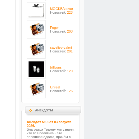
MOCKBAsever
Новостей:
223
Foger
Новостей:
208
saveliev-valeri
Новостей:
201
billibons
Новостей:
129
Unreal
Новостей:
126
АНЕКДОТЫ
Анекдот № 3 от 03 августа
2026.
Благодаря Трампу мы узнали,
что вся политика - это
сплошная сделка, причём в