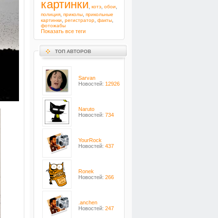
картинки
,
,
,
котэ
обои
,
,
полиция
приколы
прикольные
,
,
,
картинки
регистратор
факты
фотожабы
Показать все теги
ТОП АВТОРОВ
Sarvan
Новостей:
12926
Naruto
Новостей:
734
YourRock
Новостей:
437
Ronek
Новостей:
266
.anchen
Новостей:
247