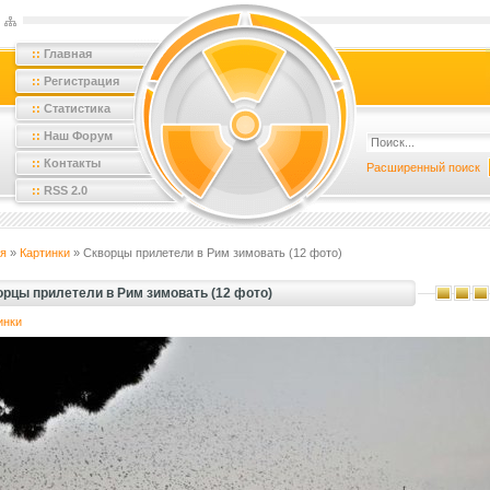
::
Главная
::
Регистрация
::
Статистика
::
Наш Форум
::
Контакты
Расширенный поиск
::
RSS 2.0
я
»
Картинки
» Скворцы прилетели в Рим зимовать (12 фото)
орцы прилетели в Рим зимовать (12 фото)
инки