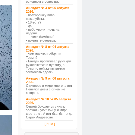
основном с совестью
Анекдот № 3 от 06 августа
2026.
- полторашку пива,
пожалуйста.
- 18 есть?
- да.
- небо уронит ночь на
ладони…
- …чики бамбони?
- покиньте очередь.
Анекдот № 8 от 04 августа
2026.
- Чем похожи Байден и
Трамп?
- Байден протягивал руку для
рукопожатия в пустоту, а
Трамп с ней же пытается
заключать сделки.
Анекдот № 9 от 06 августа
2026.
Одиссеев в мире много, а вот
Пенелоп днем с огнём не
сыщешь.
Анекдот № 10 от 05 августа
2026.
Сергей Бондарчук снимал
эпохальную "Войну и мир"
шесть лет. А вот был бы тогда
Сарик Андреасян...
[ Ещё ]