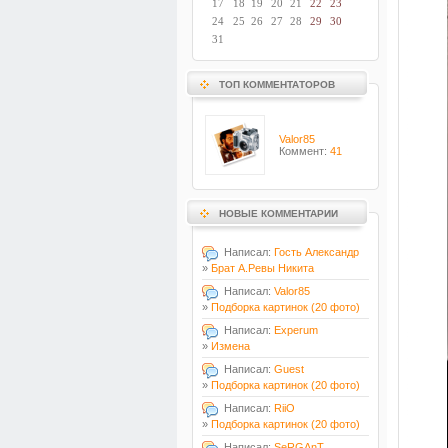
17
18
19
20
21
22
23
24
25
26
27
28
29
30
31
ТОП КОММЕНТАТОРОВ
Valor85
Коммент:
41
НОВЫЕ КОММЕНТАРИИ
Написал:
Гость Александр
»
Брат А.Ревы Никита
Написал:
Valor85
»
Подборка картинок (20 фото)
Написал:
Experum
»
Измена
Написал:
Guest
»
Подборка картинок (20 фото)
Написал:
RiiO
»
Подборка картинок (20 фото)
Написал:
SeRGAnT