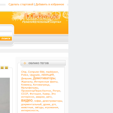
Сделать стартовой
|
Добавить в избранное
ОБЛАКО ТЕГОВ
,
,
,
Chip
Computer Bild
maddyson
,
,
,
Police
Upgrade
АВИАЦИЯ
Демотиваторы
,
,
Девушки
,
,
Журналы
Интересные факты
,
,
Комиксы
Котоматрица
,
Мультфильмы
,
,
ПрожекторПерисХилтон
Ретро
,
,
,
СССР
Фотошоп
Хакер
Это
,
,
,
интересно
аварии
авто
видео
,
,
,
гифки
демотриваторы
,
,
,
документальный
драка
дтп
,
,
,
животные
звёзды
игромания
,
интересности