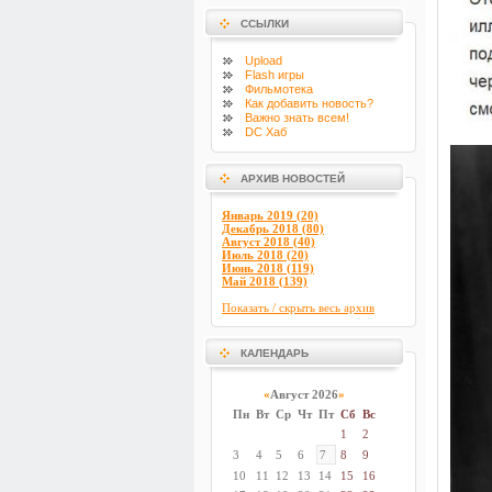
ССЫЛКИ
Upload
Flash
игры
Фильмотека
Как добавить новость?
Важно знать всем!
DC Хаб
АРХИВ НОВОСТЕЙ
Январь 2019 (20)
Декабрь 2018 (80)
Август 2018 (40)
Июль 2018 (20)
Июнь 2018 (119)
Май 2018 (139)
Показать / скрыть весь архив
КАЛЕНДАРЬ
«
Август 2026
»
Пн
Вт
Ср
Чт
Пт
Сб
Вс
1
2
3
4
5
6
7
8
9
10
11
12
13
14
15
16