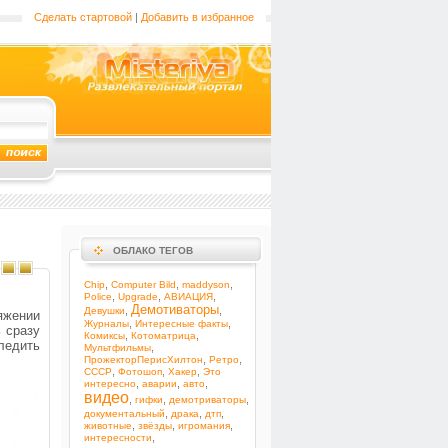
Сделать стартовой
|
Добавить в избранное
ОБЛАКО ТЕГОВ
,
,
,
Chip
Computer Bild
maddyson
,
,
,
Police
Upgrade
АВИАЦИЯ
Демотиваторы
,
,
Девушки
яжении
,
,
Журналы
Интересные факты
 сразу
,
,
Комиксы
Котоматрица
ледить
,
Мультфильмы
,
,
ПрожекторПерисХилтон
Ретро
,
,
,
СССР
Фотошоп
Хакер
Это
,
,
,
интересно
аварии
авто
видео
,
,
,
гифки
демотриваторы
,
,
,
документальный
драка
дтп
,
,
,
животные
звёзды
игромания
,
интересности