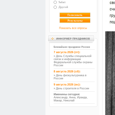
Safari
Другой
Показать все опросы
ИНФОРМЕР ПРАЗДНИКОВ
Ближайшие праздники России
7 августа 2026 (пт):
» День Службы специальной
связи и информации
Федеральной службы охраны
России
8 августа 2026 (сб):
» День физкультурника в
России
9 августа 2026 (вс):
» День строителя в России
Именины сегодня:
Александр, Анна, Ираида,
Макар, Николай