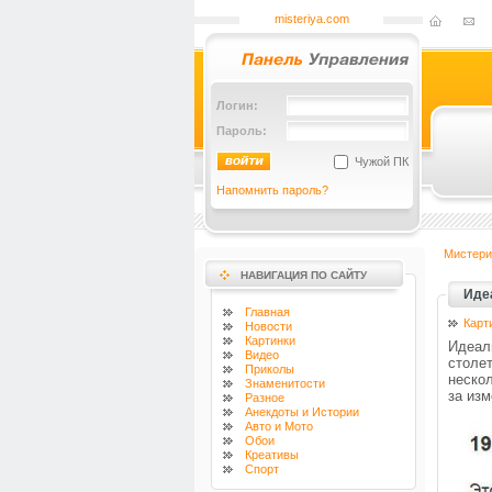
misteriya.com
Логин:
Пароль:
Чужой ПК
Напомнить пароль?
Мистери
НАВИГАЦИЯ ПО САЙТУ
Иде
Главная
Карт
Новости
Картинки
Идеал
Видео
столе
Приколы
неско
Знаменитости
за из
Разное
Анекдоты и Истории
Авто и Мото
Обои
Креативы
Спорт