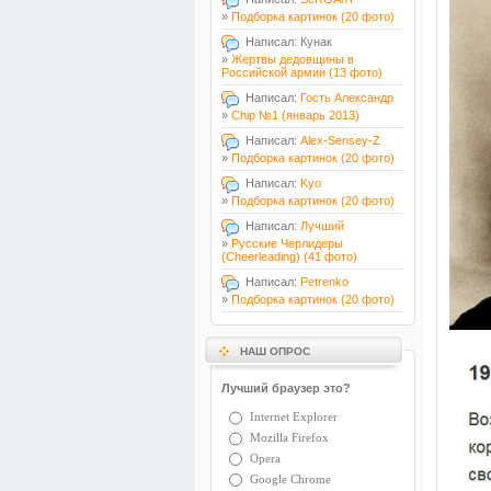
»
Подборка картинок (20 фото)
Написал: Кунак
»
Жертвы дедовщины в
Российской армии (13 фото)
Написал:
Гость Александр
»
Chip №1 (январь 2013)
Написал:
Alex-Sensey-Z
»
Подборка картинок (20 фото)
Написал:
Kyo
»
Подборка картинок (20 фото)
Написал:
Лучший
»
Русские Черлидеры
(Cheerleading) (41 фото)
Написал:
Petrenko
»
Подборка картинок (20 фото)
НАШ ОПРОС
Лучший браузер это?
Internet Explorer
Mozilla Firefox
Opera
Google Chrome