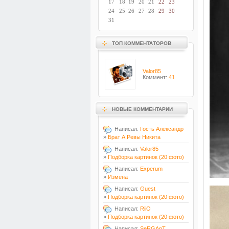
17
18
19
20
21
22
23
24
25
26
27
28
29
30
31
ТОП КОММЕНТАТОРОВ
Valor85
Коммент:
41
НОВЫЕ КОММЕНТАРИИ
Написал:
Гость Александр
»
Брат А.Ревы Никита
Написал:
Valor85
»
Подборка картинок (20 фото)
Написал:
Experum
»
Измена
Написал:
Guest
»
Подборка картинок (20 фото)
Написал:
RiiO
»
Подборка картинок (20 фото)
Написал:
SeRGAnT