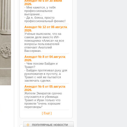
Анекдот № 5 от 30 июля
2026.
- Мне кажется, у тебя
профессиональное
выгорание...
- Да я, бляха, просто
профессиональный феникс!
Анекдот № 12 от 06 августа
2026.
Учёные выяснили, что на
самом деле вместо ИИ-
помощника «Алиса» на все
вопросы пользователей
отвечает Анатолий
Вассерман.
Анекдот № 8 от 04 августа
2026.
- Чем похожи Байден и
Трамп?
- Байден протягивал руку для
рукопожатия в пустоту, а
Трамп с ней же пытается
заключать сделки.
Анекдот № 6 от 05 августа
2026.
Жители Эмиратов срочно
спускаются в убежища:
Трамп и Иран только что
провели "очень хорошие
переговоры"
[ Ещё ]
ПОПУЛЯРНЫЕ НОВОСТИ