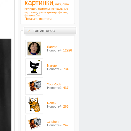
картинки
,
,
,
котэ
обои
,
,
полиция
приколы
прикольные
,
,
,
картинки
регистратор
факты
фотожабы
Показать все теги
ТОП АВТОРОВ
Sarvan
Новостей:
12926
Naruto
Новостей:
734
YourRock
Новостей:
437
Ronek
Новостей:
266
.anchen
Новостей:
247