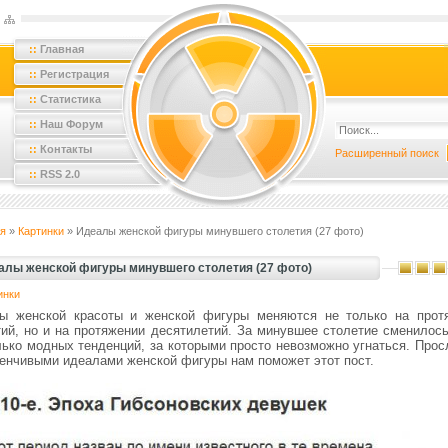
::
Главная
::
Регистрация
::
Статистика
::
Наш Форум
::
Контакты
Расширенный поиск
::
RSS 2.0
я
»
Картинки
» Идеалы женской фигуры минувшего столетия (27 фото)
алы женской фигуры минувшего столетия (27 фото)
инки
ы женской красоты и женской фигуры меняются не только на прот
тий, но и на протяжении десятилетий. За минувшее столетие сменилось
лько модных тенденций, за которыми просто невозможно угнаться. Прос
менчивыми идеалами женской фигуры нам поможет этот пост.