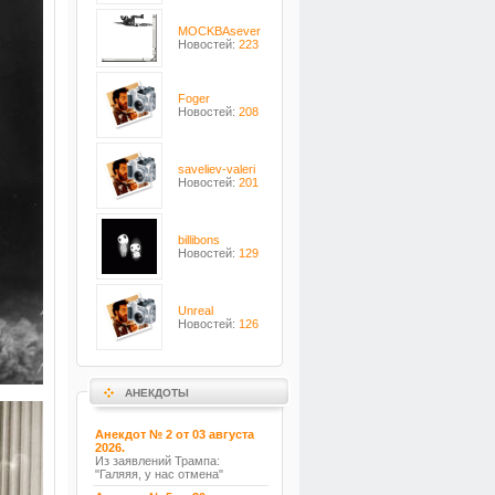
MOCKBAsever
Новостей:
223
Foger
Новостей:
208
saveliev-valeri
Новостей:
201
billibons
Новостей:
129
Unreal
Новостей:
126
АНЕКДОТЫ
Анекдот № 2 от 03 августа
2026.
Из заявлений Трампа:
"Галяяя, у нас отмена"