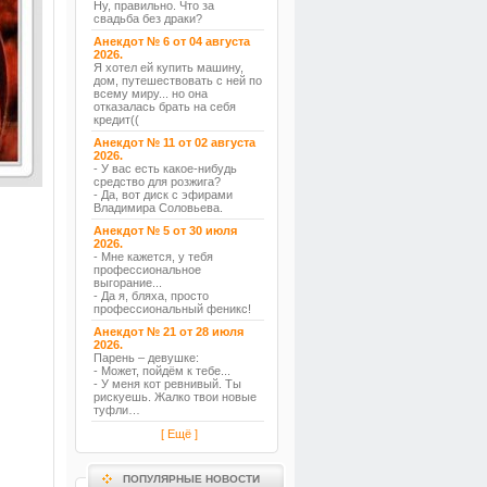
Ну, правильно. Что за
свадьба без драки?
Анекдот № 6 от 04 августа
2026.
Я хотел ей купить машину,
дом, путешествовать с ней по
всему миру... но она
отказалась брать на себя
кредит((
Анекдот № 11 от 02 августа
2026.
- У вас есть какое-нибудь
средство для розжига?
- Да, вот диск с эфирами
Владимира Соловьева.
Анекдот № 5 от 30 июля
2026.
- Мне кажется, у тебя
профессиональное
выгорание...
- Да я, бляха, просто
профессиональный феникс!
Анекдот № 21 от 28 июля
2026.
Парень – девушке:
- Может, пойдём к тебе...
- У меня кот ревнивый. Ты
рискуешь. Жалко твои новые
туфли…
[ Ещё ]
ПОПУЛЯРНЫЕ НОВОСТИ