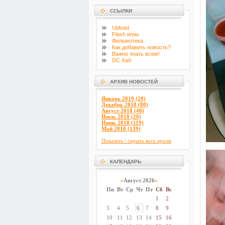
ССЫЛКИ
Upload
Flash
игры
Фильмотека
Как добавить новость?
Важно знать всем!
DC Хаб
АРХИВ НОВОСТЕЙ
Январь 2019 (20)
Декабрь 2018 (80)
Август 2018 (40)
Июль 2018 (20)
Июнь 2018 (119)
Май 2018 (139)
Показать / скрыть весь архив
КАЛЕНДАРЬ
«
Август 2026
»
Пн
Вт
Ср
Чт
Пт
Сб
Вс
1
2
3
4
5
6
7
8
9
10
11
12
13
14
15
16