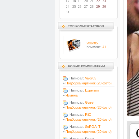
17
18
19
20
21
22
23
24
25
26
27
28
29
30
31
ТОП КОММЕНТАТОРОВ
Valor85
Коммент:
41
НОВЫЕ КОММЕНТАРИИ
Написал:
Valor85
»
Подборка картинок (20 фото)
Написал:
Experum
»
Измена
Написал:
Guest
»
Подборка картинок (20 фото)
Написал:
RiiO
»
Подборка картинок (20 фото)
Написал:
SeRGAnT
»
Подборка картинок (20 фото)
Написал: Кунак