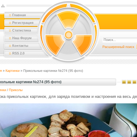
::
Главная
::
Регистрация
::
Статистика
::
Наш Форум
::
Контакты
Расширенный поиск
::
RSS 2.0
я
»
Картинки
» Прикольные картинки №274 (95 фото)
кольные картинки №274 (95 фото)
инки
/
Приколы
ка прикольных картинок, для заряда позитивом и настроения на весь де