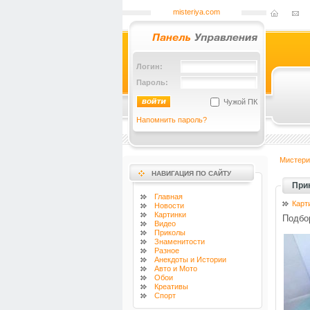
misteriya.com
Логин:
Пароль:
Чужой ПК
Напомнить пароль?
Мистери
НАВИГАЦИЯ ПО САЙТУ
При
Главная
Карт
Новости
Картинки
Подбор
Видео
Приколы
Знаменитости
Разное
Анекдоты и Истории
Авто и Мото
Обои
Креативы
Спорт