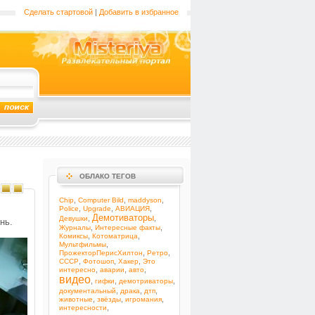
Сделать стартовой
|
Добавить в избранное
ОБЛАКО ТЕГОВ
,
,
,
Chip
Computer Bild
maddyson
,
,
,
Police
Upgrade
АВИАЦИЯ
Демотиваторы
,
,
Девушки
нь.
,
,
Журналы
Интересные факты
,
,
Комиксы
Котоматрица
,
Мультфильмы
,
,
ПрожекторПерисХилтон
Ретро
,
,
,
СССР
Фотошоп
Хакер
Это
,
,
,
интересно
аварии
авто
видео
,
,
,
гифки
демотриваторы
,
,
,
документальный
драка
дтп
,
,
,
животные
звёзды
игромания
,
интересности