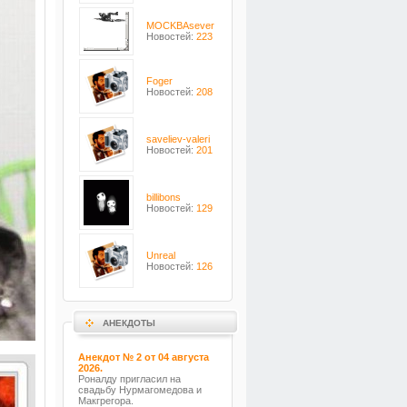
MOCKBAsever
Новостей:
223
Foger
Новостей:
208
saveliev-valeri
Новостей:
201
billibons
Новостей:
129
Unreal
Новостей:
126
АНЕКДОТЫ
Анекдот № 2 от 04 августа
2026.
Роналду пригласил на
свадьбу Нурмагомедова и
Макгрегора.