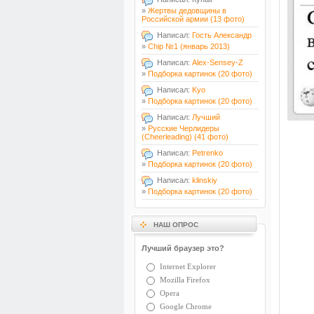
»
Жертвы дедовщины в
Российской армии (13 фото)
Написал:
Гость Александр
»
Chip №1 (январь 2013)
Написал:
Alex-Sensey-Z
»
Подборка картинок (20 фото)
Написал:
Kyo
»
Подборка картинок (20 фото)
Написал:
Лучший
»
Русские Черлидеры
(Cheerleading) (41 фото)
Написал:
Petrenko
»
Подборка картинок (20 фото)
Написал:
klinskiy
»
Подборка картинок (20 фото)
НАШ ОПРОС
Лучший браузер это?
Internet Explorer
Mozilla Firefox
Opera
Google Chrome