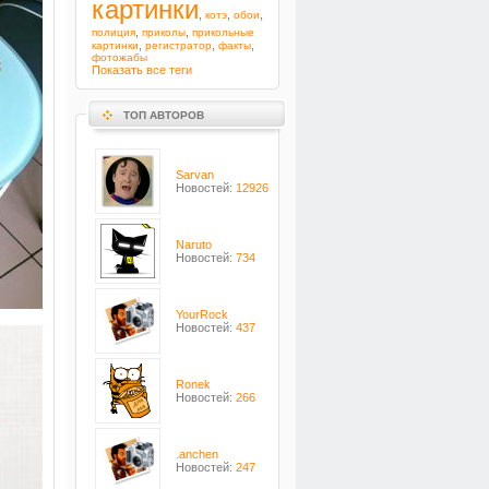
картинки
,
,
,
котэ
обои
,
,
полиция
приколы
прикольные
,
,
,
картинки
регистратор
факты
фотожабы
Показать все теги
ТОП АВТОРОВ
Sarvan
Новостей:
12926
Naruto
Новостей:
734
YourRock
Новостей:
437
Ronek
Новостей:
266
.anchen
Новостей:
247