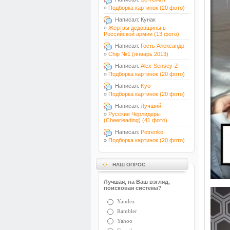
»
Подборка картинок (20 фото)
Написал: Кунак
»
Жертвы дедовщины в
Российской армии (13 фото)
Написал:
Гость Александр
»
Chip №1 (январь 2013)
Написал:
Alex-Sensey-Z
»
Подборка картинок (20 фото)
Написал:
Kyo
»
Подборка картинок (20 фото)
Написал:
Лучший
»
Русские Черлидеры
(Cheerleading) (41 фото)
Написал:
Petrenko
»
Подборка картинок (20 фото)
НАШ ОПРОС
Лучшая, на Ваш взгляд,
поисковая система?
Yandex
Rambler
Yahoo