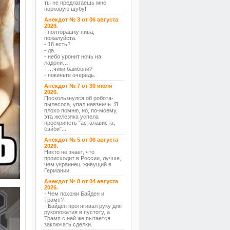
ты не предлагаешь мне
норковую шубу!
Анекдот № 3 от 06 августа
2026.
- полторашку пива,
пожалуйста.
- 18 есть?
- да.
- небо уронит ночь на
ладони…
- …чики бамбони?
- покиньте очередь.
Анекдот № 7 от 30 июля
2026.
Поскользнулся об робота-
пылесоса, упал навзничь. Я
плохо помню, но, по-моему,
эта железяка успела
проскрипеть "асталависта,
бэйби"...
Анекдот № 5 от 06 августа
2026.
Никто не знает, что
происходит в России, лучше,
чем украинец, живущий в
Германии.
Анекдот № 8 от 04 августа
2026.
- Чем похожи Байден и
Трамп?
- Байден протягивал руку для
рукопожатия в пустоту, а
Трамп с ней же пытается
заключать сделки.