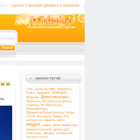
Сделать стартовой
|
Добавить в избранное
ОБЛАКО ТЕГОВ
,
,
,
Chip
Computer Bild
maddyson
,
,
,
Police
Upgrade
АВИАЦИЯ
Демотиваторы
,
,
Девушки
нь.
,
,
Журналы
Интересные факты
,
,
Комиксы
Котоматрица
,
Мультфильмы
,
,
ПрожекторПерисХилтон
Ретро
,
,
,
СССР
Фотошоп
Хакер
Это
,
,
,
интересно
аварии
авто
видео
,
,
,
гифки
демотриваторы
,
,
,
документальный
драка
дтп
,
,
,
животные
звёзды
игромания
,
интересности