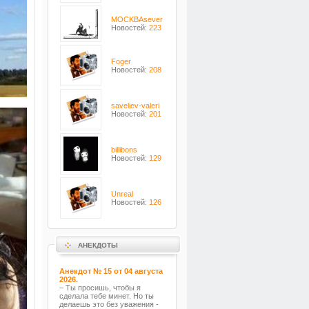
MOCKBAsever
Новостей:
223
Foger
Новостей:
208
saveliev-valeri
Новостей:
201
billibons
Новостей:
129
Unreal
Новостей:
126
АНЕКДОТЫ
Анекдот № 15 от 04 августа
2026.
– Ты просишь, чтобы я
сделала тебе минет. Но ты
делаешь это без уважения -