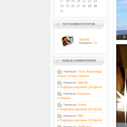
17
18
19
20
21
22
23
24
25
26
27
28
29
30
31
ТОП КОММЕНТАТОРОВ
Valor85
Коммент:
41
НОВЫЕ КОММЕНТАРИИ
Написал:
Гость Александр
»
Брат А.Ревы Никита
Написал:
Valor85
»
Подборка картинок (20 фото)
Написал:
Experum
»
Измена
Написал:
Guest
»
Подборка картинок (20 фото)
Написал:
RiiO
»
Подборка картинок (20 фото)
Написал:
SeRGAnT