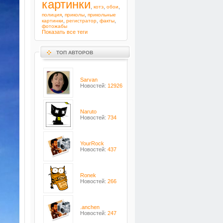
картинки
,
,
,
котэ
обои
,
,
полиция
приколы
прикольные
,
,
,
картинки
регистратор
факты
фотожабы
Показать все теги
ТОП АВТОРОВ
Sarvan
Новостей:
12926
Naruto
Новостей:
734
YourRock
Новостей:
437
Ronek
Новостей:
266
.anchen
Новостей:
247