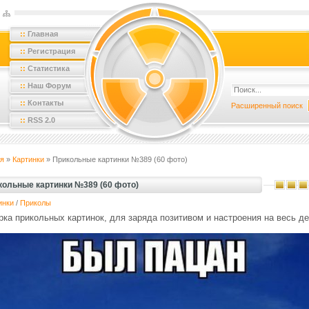
::
Главная
::
Регистрация
::
Статистика
::
Наш Форум
::
Контакты
Расширенный поиск
::
RSS 2.0
я
»
Картинки
» Прикольные картинки №389 (60 фото)
кольные картинки №389 (60 фото)
инки
/
Приколы
ка прикольных картинок, для заряда позитивом и настроения на весь де