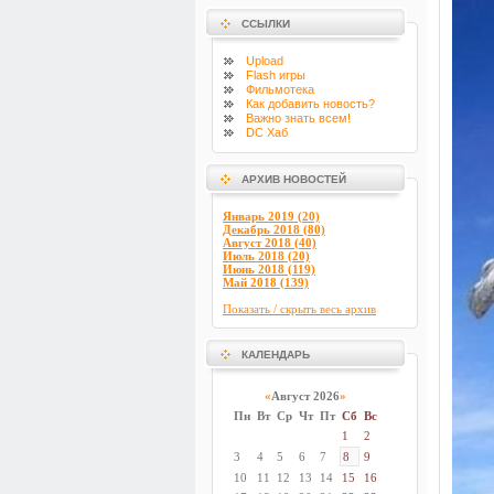
ССЫЛКИ
Upload
Flash
игры
Фильмотека
Как добавить новость?
Важно знать всем!
DC Хаб
АРХИВ НОВОСТЕЙ
Январь 2019 (20)
Декабрь 2018 (80)
Август 2018 (40)
Июль 2018 (20)
Июнь 2018 (119)
Май 2018 (139)
Показать / скрыть весь архив
КАЛЕНДАРЬ
«
Август 2026
»
Пн
Вт
Ср
Чт
Пт
Сб
Вс
1
2
3
4
5
6
7
8
9
10
11
12
13
14
15
16