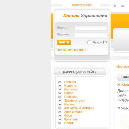
misteriya.com
Логин:
Пароль:
Чужой ПК
Напомнить пароль?
Мистери
НАВИГАЦИЯ ПО САЙТУ
Сам
Главная
Карт
Новости
Картинки
Далее
Видео
были 
Приколы
нетруд
Знаменитости
Разное
Моник
Анекдоты и Истории
Авто и Мото
Обои
Креативы
Спорт