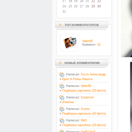
17
18
19
20
21
22
23
24
25
26
27
28
29
30
31
ТОП КОММЕНТАТОРОВ
Valor85
Коммент:
41
НОВЫЕ КОММЕНТАРИИ
Написал:
Гость Александр
»
Брат А.Ревы Никита
Написал:
Valor85
»
Подборка картинок (20 фото)
Написал:
Experum
»
Измена
Написал:
Guest
»
Подборка картинок (20 фото)
Написал:
RiiO
»
Подборка картинок (20 фото)
Написал:
SeRGAnT