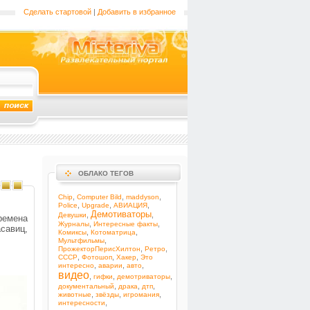
Сделать стартовой
|
Добавить в избранное
ОБЛАКО ТЕГОВ
,
,
,
Chip
Computer Bild
maddyson
,
,
,
Police
Upgrade
АВИАЦИЯ
Демотиваторы
,
,
Девушки
ремена
,
,
Журналы
Интересные факты
савиц,
,
,
Комиксы
Котоматрица
,
Мультфильмы
,
,
ПрожекторПерисХилтон
Ретро
,
,
,
СССР
Фотошоп
Хакер
Это
,
,
,
интересно
аварии
авто
видео
,
,
,
гифки
демотриваторы
,
,
,
документальный
драка
дтп
,
,
,
животные
звёзды
игромания
,
интересности