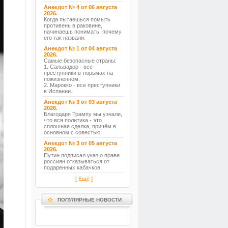
Анекдот № 4 от 06 августа
2026.
Когда пытаешься помыть
противень в раковине,
начинаешь понимать, почему
его так назвали.
Анекдот № 1 от 04 августа
2026.
Самые безопасные страны:
1. Сальвадор - все
преступники в тюрьмах на
пожизненном.
2. Марокко - все преступники
в Испании.
Анекдот № 3 от 03 августа
2026.
Благодаря Трампу мы узнали,
что вся политика - это
сплошная сделка, причём в
основном с совестью
Анекдот № 3 от 05 августа
2026.
Путин подписал указ о праве
россиян отказываться от
подаренных кабачков.
[ Ещё ]
ПОПУЛЯРНЫЕ НОВОСТИ