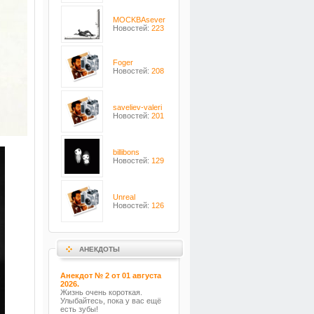
MOCKBAsever
Новостей:
223
Foger
Новостей:
208
saveliev-valeri
Новостей:
201
billibons
Новостей:
129
Unreal
Новостей:
126
АНЕКДОТЫ
Анекдот № 2 от 01 августа
2026.
Жизнь очень короткая.
Улыбайтесь, пока у вас ещё
есть зубы!