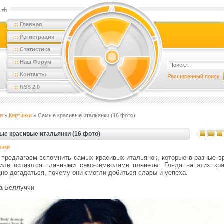
::
Главная
::
Регистрация
::
Статистика
::
Наш Форум
::
Контакты
Расширенный поиск
::
RSS 2.0
я
»
Картинки
» Самые красивые итальянки (16 фото)
ые красивые итальянки (16 фото)
инки
 предлагаем вспомнить самых красивых итальянок, которые в разные в
или остаются главными секс-символами планеты. Глядя на этих кра
но догадаться, почему они смогли добиться славы и успеха.
а Беллуччи