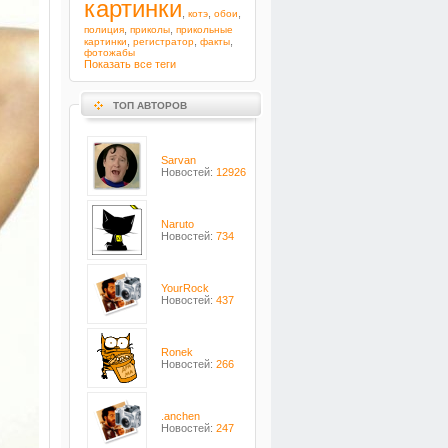
картинки
,
,
,
котэ
обои
,
,
полиция
приколы
прикольные
,
,
,
картинки
регистратор
факты
фотожабы
Показать все теги
ТОП АВТОРОВ
Sarvan
Новостей:
12926
Naruto
Новостей:
734
YourRock
Новостей:
437
Ronek
Новостей:
266
.anchen
Новостей:
247