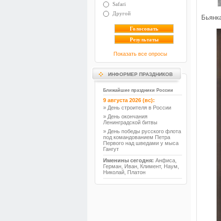
Safari
Другой
Бьянк
Показать все опросы
ИНФОРМЕР ПРАЗДНИКОВ
Ближайшие праздники России
9 августа 2026 (вс):
» День строителя в России
» День окончания
Ленинградской битвы
» День победы русского флота
под командованием Петра
Первого над шведами у мыса
Гангут
Именины сегодня:
Анфиса,
Герман, Иван, Климент, Наум,
Николай, Платон