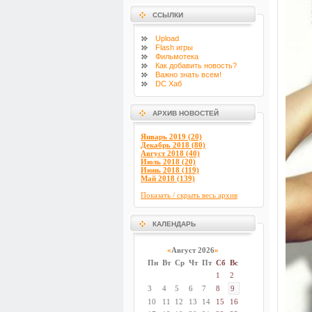
ССЫЛКИ
Upload
Flash
игры
Фильмотека
Как добавить новость?
Важно знать всем!
DC Хаб
АРХИВ НОВОСТЕЙ
Январь 2019 (20)
Декабрь 2018 (80)
Август 2018 (40)
Июль 2018 (20)
Июнь 2018 (119)
Май 2018 (139)
Показать / скрыть весь архив
КАЛЕНДАРЬ
«
Август 2026
»
Пн
Вт
Ср
Чт
Пт
Сб
Вс
1
2
3
4
5
6
7
8
9
10
11
12
13
14
15
16