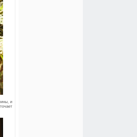
ины, и
точает