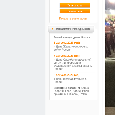
Показать все опросы
ИНФОРМЕР ПРАЗДНИКОВ
Ближайшие праздники России
6 августа 2026 (чт):
» День Железнодорожных
войск России
7 августа 2026 (пт):
» День Службы специальной
связи и информации
Федеральной службы охраны
России
8 августа 2026 (сб):
» День физкультурника в
России
Именины сегодня:
Борис,
Георгий, Глеб, Давид, Иван,
Кристина, Николай, Роман