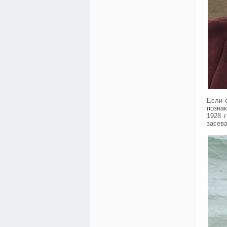
Если 
позна
1928 
засева