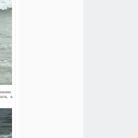
манию.
ала, а