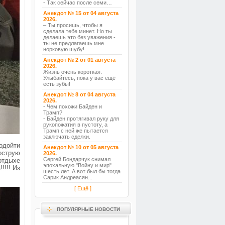
- Так сейчас после семи…
Анекдот № 15 от 04 августа
2026.
– Ты просишь, чтобы я
сделала тебе минет. Но ты
делаешь это без уважения -
ты не предлагаешь мне
норковую шубу!
Анекдот № 2 от 01 августа
2026.
Жизнь очень короткая.
Улыбайтесь, пока у вас ещё
есть зубы!
Анекдот № 8 от 04 августа
2026.
- Чем похожи Байден и
Трамп?
- Байден протягивал руку для
рукопожатия в пустоту, а
Трамп с ней же пытается
заключать сделки.
одойти
Анекдот № 10 от 05 августа
острую
2026.
Сергей Бондарчук снимал
отдыхе
эпохальную "Войну и мир"
!!!! Из
шесть лет. А вот был бы тогда
Сарик Андреасян...
[ Ещё ]
ПОПУЛЯРНЫЕ НОВОСТИ