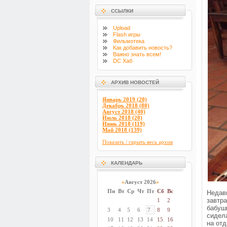
ССЫЛКИ
Upload
Flash
игры
Фильмотека
Как добавить новость?
Важно знать всем!
DC Хаб
АРХИВ НОВОСТЕЙ
Январь 2019 (20)
Декабрь 2018 (80)
Август 2018 (40)
Июль 2018 (20)
Июнь 2018 (119)
Май 2018 (139)
Показать / скрыть весь архив
КАЛЕНДАРЬ
«
Август 2026
»
Пн
Вт
Ср
Чт
Пт
Сб
Вс
Недав
завтр
1
2
бабуш
3
4
5
6
7
8
9
сидел
10
11
12
13
14
15
16
на отд