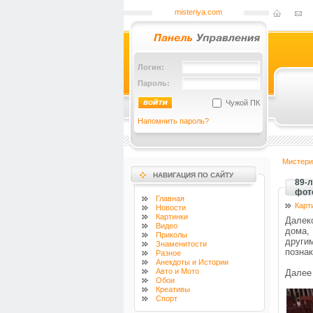
misteriya.com
Логин:
Пароль:
Чужой ПК
Напомнить пароль?
Мистери
НАВИГАЦИЯ ПО САЙТУ
89-
фот
Главная
Карт
Новости
Картинки
Далек
Видео
дома,
Приколы
други
Знаменитости
познак
Разное
Анекдоты и Истории
Авто и Мото
Далее
Обои
Креативы
Спорт