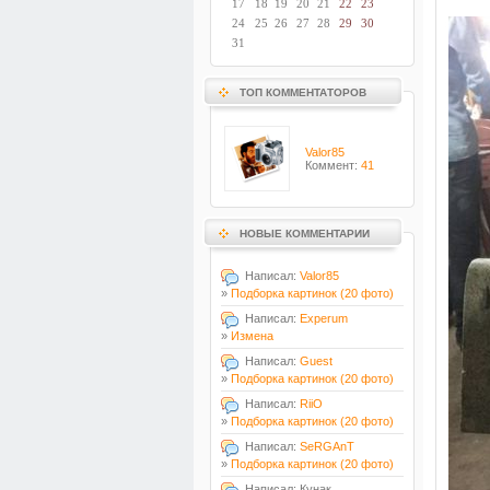
17
18
19
20
21
22
23
24
25
26
27
28
29
30
31
ТОП КОММЕНТАТОРОВ
Valor85
Коммент:
41
НОВЫЕ КОММЕНТАРИИ
Написал:
Valor85
»
Подборка картинок (20 фото)
Написал:
Experum
»
Измена
Написал:
Guest
»
Подборка картинок (20 фото)
Написал:
RiiO
»
Подборка картинок (20 фото)
Написал:
SeRGAnT
»
Подборка картинок (20 фото)
Написал: Кунак