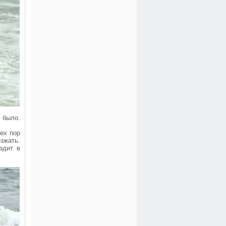
 было.
тех пор
езжать.
здит в