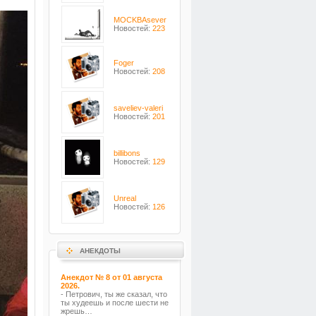
MOCKBAsever
Новостей:
223
Foger
Новостей:
208
saveliev-valeri
Новостей:
201
billibons
Новостей:
129
Unreal
Новостей:
126
АНЕКДОТЫ
Анекдот № 8 от 01 августа
2026.
- Петрович, ты же сказал, что
ты худеешь и после шести не
жрешь…