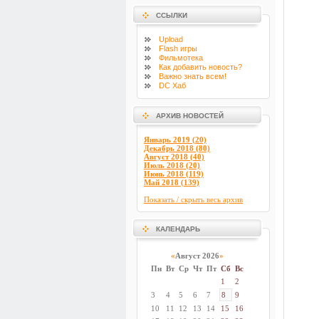
ССЫЛКИ
Upload
Flash
игры
Фильмотека
Как добавить новость?
Важно знать всем!
DC Хаб
АРХИВ НОВОСТЕЙ
Январь 2019 (20)
Декабрь 2018 (80)
Август 2018 (40)
Июль 2018 (20)
Июнь 2018 (119)
Май 2018 (139)
Показать / скрыть весь архив
КАЛЕНДАРЬ
«
Август 2026
»
Пн
Вт
Ср
Чт
Пт
Сб
Вс
1
2
3
4
5
6
7
8
9
10
11
12
13
14
15
16