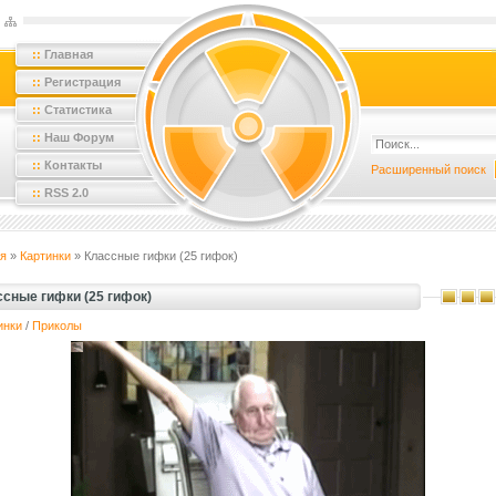
::
Главная
::
Регистрация
::
Статистика
::
Наш Форум
::
Контакты
Расширенный поиск
::
RSS 2.0
я
»
Картинки
» Классные гифки (25 гифок)
ссные гифки (25 гифок)
инки
/
Приколы