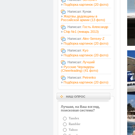
»
Подборка картинок (20 фото)
Написал: Кунак
»
Жертвы дедовщины в
Российской армии (13 фото)
Написал:
Гость Александр
»
Chip №1 (январь 2013)
Написал:
Alex-Sensey-Z
»
Подборка картинок (20 фото)
Написал:
Kyo
»
Подборка картинок (20 фото)
Написал:
Лучший
»
Русские Черлидеры
(Cheerleading) (41 фото)
Написал:
Petrenko
»
Подборка картинок (20 фото)
НАШ ОПРОС
Лучшая, на Ваш взгляд,
поисковая система?
Yandex
Rambler
Yahoo