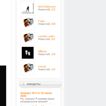
MOCKBAsever
Новостей:
223
Foger
Новостей:
208
saveliev-valeri
Новостей:
201
billibons
Новостей:
129
Unreal
Новостей:
126
АНЕКДОТЫ
Анекдот № 5 от 31 июля
2026.
Ну, хорошо! Я уважаю ваше
неправильное мнение!