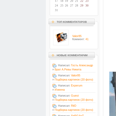
17
18
19
20
21
22
23
24
25
26
27
28
29
30
31
ТОП КОММЕНТАТОРОВ
Valor85
Коммент:
41
НОВЫЕ КОММЕНТАРИИ
Написал:
Гость Александр
»
Брат А.Ревы Никита
Написал:
Valor85
»
Подборка картинок (20 фото)
Написал:
Experum
»
Измена
Написал:
Guest
»
Подборка картинок (20 фото)
Написал:
RiiO
»
Подборка картинок (20 фото)
Написал:
SeRGAnT