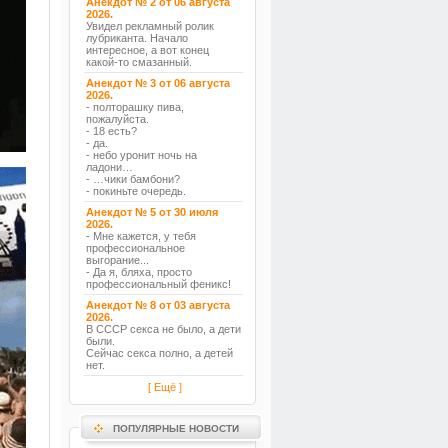
Анекдот № 2 от 06 августа
2026.
Увидел рекламный ролик
лубриканта. Начало
интересное, а вот конец
какой-то смазанный.
Анекдот № 3 от 06 августа
2026.
- полторашку пива,
пожалуйста.
- 18 есть?
- да.
- небо уронит ночь на
ладони…
- …чики бамбони?
- покиньте очередь.
Анекдот № 5 от 30 июля
2026.
- Мне кажется, у тебя
профессиональное
выгорание...
- Да я, бляха, просто
профессиональный феникс!
Анекдот № 8 от 03 августа
2026.
В СССР секса не было, а дети
были.
Сейчас секса полно, а детей
нет.
[ Ещё ]
ПОПУЛЯРНЫЕ НОВОСТИ