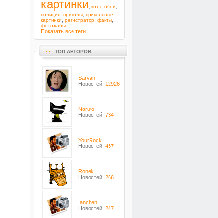
картинки
,
,
,
котэ
обои
,
,
полиция
приколы
прикольные
,
,
,
картинки
регистратор
факты
фотожабы
Показать все теги
ТОП АВТОРОВ
Sarvan
Новостей:
12926
Naruto
Новостей:
734
YourRock
Новостей:
437
Ronek
Новостей:
266
.anchen
Новостей:
247