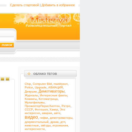
Сделать стартовой
|
Добавить в избранное
ОБЛАКО ТЕГОВ
,
,
,
Chip
Computer Bild
maddyson
,
,
,
Police
Upgrade
АВИАЦИЯ
Демотиваторы
,
,
Девушки
,
,
Журналы
Интересные факты
,
,
Комиксы
Котоматрица
,
Мультфильмы
,
,
ПрожекторПерисХилтон
Ретро
,
,
,
СССР
Фотошоп
Хакер
Это
,
,
,
интересно
аварии
авто
видео
,
,
,
гифки
демотриваторы
,
,
,
документальный
драка
дтп
,
,
,
животные
звёзды
игромания
,
интересности