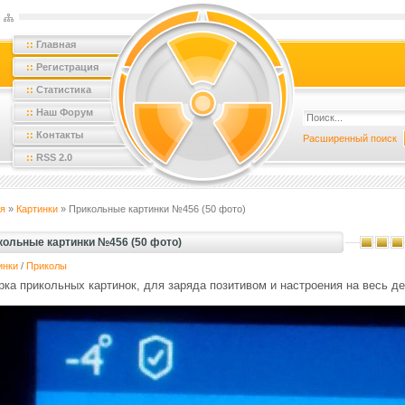
::
Главная
::
Регистрация
::
Статистика
::
Наш Форум
::
Контакты
Расширенный поиск
::
RSS 2.0
я
»
Картинки
» Прикольные картинки №456 (50 фото)
кольные картинки №456 (50 фото)
инки
/
Приколы
ка прикольных картинок, для заряда позитивом и настроения на весь де