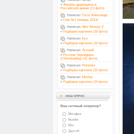
»
Жертвы дедовщины в
Российской армии (13 фото)
Написал:
Гость Александр
»
Chip №1 (январь 2013)
Написал:
Alex-Sensey-Z
»
Подборка картинок (20 фото)
Написал:
Kyo
»
Подборка картинок (20 фото)
Написал:
Лучший
»
Русские Черлидеры
(Cheerleading) (41 фото)
Написал:
Petrenko
»
Подборка картинок (20 фото)
Написал:
klinskiy
»
Подборка картинок (20 фото)
НАШ ОПРОС
Ваш сотовый оператор?
Мегафон
Билайн
Мтс
Другой