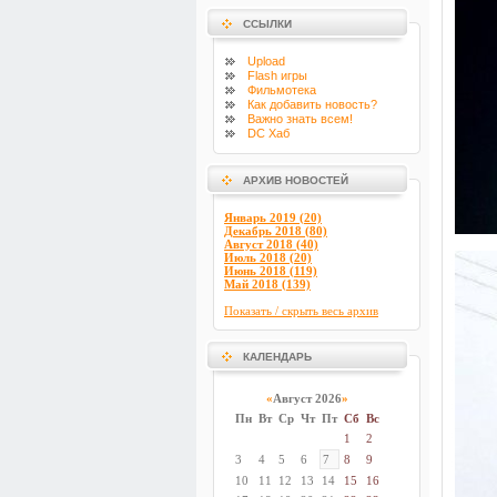
ССЫЛКИ
Upload
Flash
игры
Фильмотека
Как добавить новость?
Важно знать всем!
DC Хаб
АРХИВ НОВОСТЕЙ
Январь 2019 (20)
Декабрь 2018 (80)
Август 2018 (40)
Июль 2018 (20)
Июнь 2018 (119)
Май 2018 (139)
Показать / скрыть весь архив
КАЛЕНДАРЬ
«
Август 2026
»
Пн
Вт
Ср
Чт
Пт
Сб
Вс
1
2
3
4
5
6
7
8
9
10
11
12
13
14
15
16