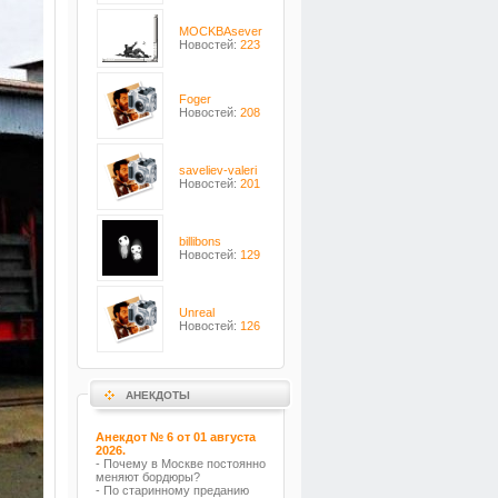
MOCKBAsever
Новостей:
223
Foger
Новостей:
208
saveliev-valeri
Новостей:
201
billibons
Новостей:
129
Unreal
Новостей:
126
АНЕКДОТЫ
Анекдот № 6 от 01 августа
2026.
- Почему в Москве постоянно
меняют бордюры?
- По старинному преданию