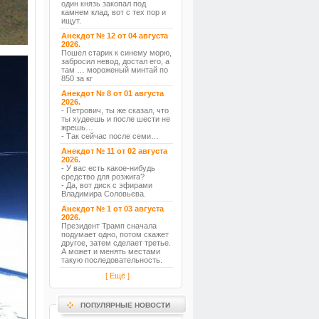
один князь закопал под
камнем клад, вот с тех пор и
ищут.
Анекдот № 12 от 04 августа
2026.
Пошел старик к синему морю,
забросил невод, достал его, а
там … мороженый минтай по
850 за кг
Анекдот № 8 от 01 августа
2026.
- Петрович, ты же сказал, что
ты худеешь и после шести не
жрешь…
- Так сейчас после семи…
Анекдот № 11 от 02 августа
2026.
- У вас есть какое-нибудь
средство для розжига?
- Да, вот диск с эфирами
Владимира Соловьева.
Анекдот № 1 от 03 августа
2026.
Президент Трамп сначала
подумает одно, потом скажет
другое, затем сделает третье.
А может и менять местами
такую последовательность.
[ Ещё ]
ПОПУЛЯРНЫЕ НОВОСТИ