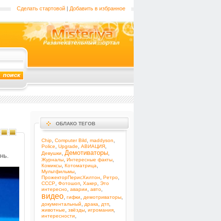
Сделать стартовой
|
Добавить в избранное
ОБЛАКО ТЕГОВ
,
,
,
Chip
Computer Bild
maddyson
,
,
,
Police
Upgrade
АВИАЦИЯ
Демотиваторы
,
,
Девушки
нь.
,
,
Журналы
Интересные факты
,
,
Комиксы
Котоматрица
,
Мультфильмы
,
,
ПрожекторПерисХилтон
Ретро
,
,
,
СССР
Фотошоп
Хакер
Это
,
,
,
интересно
аварии
авто
видео
,
,
,
гифки
демотриваторы
,
,
,
документальный
драка
дтп
,
,
,
животные
звёзды
игромания
,
интересности