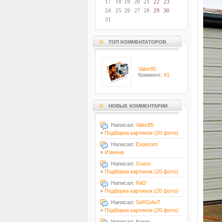
17
18
19
20
21
22
23
24
25
26
27
28
29
30
31
ТОП КОММЕНТАТОРОВ
Valor85
Коммент:
41
НОВЫЕ КОММЕНТАРИИ
Написал:
Valor85
»
Подборка картинок (20 фото)
Написал:
Experum
»
Измена
Написал:
Guest
»
Подборка картинок (20 фото)
Написал:
RiiO
»
Подборка картинок (20 фото)
Написал:
SeRGAnT
»
Подборка картинок (20 фото)
Написал: Кунак