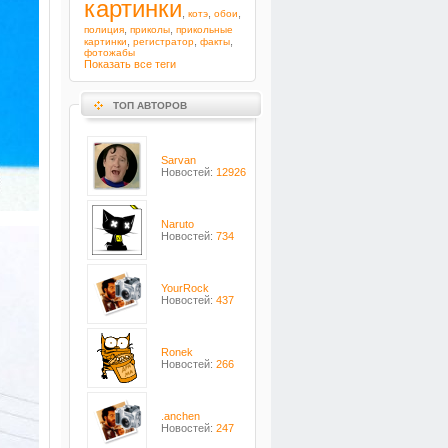
картинки
,
,
,
котэ
обои
,
,
полиция
приколы
прикольные
,
,
,
картинки
регистратор
факты
фотожабы
Показать все теги
ТОП АВТОРОВ
Sarvan
Новостей:
12926
Naruto
Новостей:
734
YourRock
Новостей:
437
Ronek
Новостей:
266
.anchen
Новостей:
247