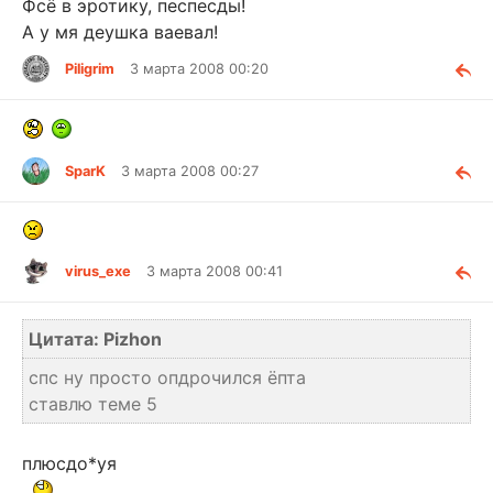
Фсё в эротику, песпесды!
А у мя деушка ваевал!
Piligrim
3 марта 2008 00:20
SparK
3 марта 2008 00:27
virus_exe
3 марта 2008 00:41
Цитата: Pizhon
спс ну просто опдрочился ёпта
ставлю теме 5
плюсдо*уя