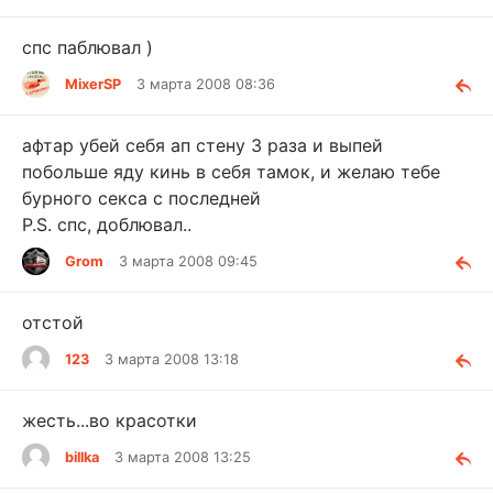
спс паблювал )
MixerSP
3 марта 2008 08:36
афтар убей себя ап стену 3 раза и выпей
побольше яду кинь в себя тамок, и желаю тебе
бурного секса с последней
P.S. спс, доблювал..
Grom
3 марта 2008 09:45
отстой
123
3 марта 2008 13:18
жесть...во красотки
billka
3 марта 2008 13:25