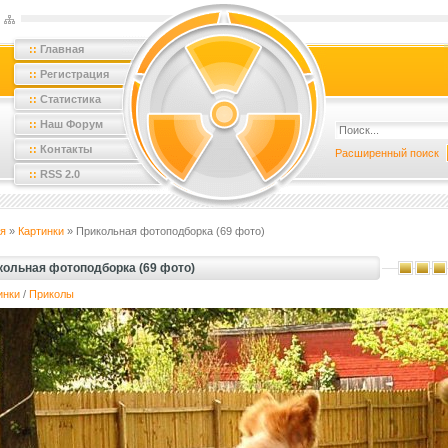
::
Главная
::
Регистрация
::
Статистика
::
Наш Форум
::
Контакты
Расширенный поиск
::
RSS 2.0
я
»
Картинки
» Прикольная фотоподборка (69 фото)
кольная фотоподборка (69 фото)
инки
/
Приколы