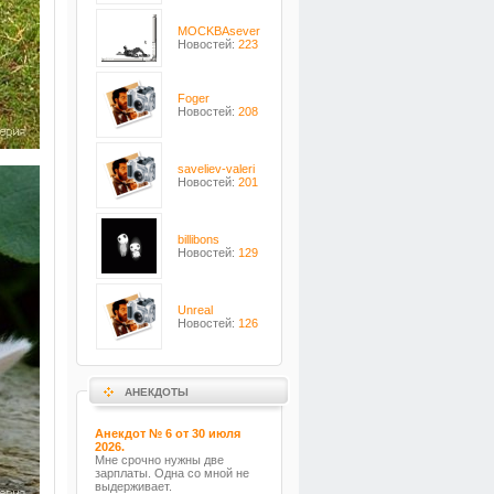
MOCKBAsever
Новостей:
223
Foger
Новостей:
208
saveliev-valeri
Новостей:
201
billibons
Новостей:
129
Unreal
Новостей:
126
АНЕКДОТЫ
Анекдот № 6 от 30 июля
2026.
Мне срочно нужны две
зарплаты. Одна со мной не
выдерживает.