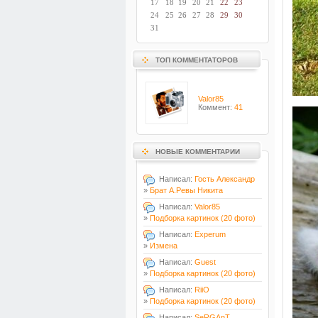
17
18
19
20
21
22
23
24
25
26
27
28
29
30
31
ТОП КОММЕНТАТОРОВ
Valor85
Коммент:
41
НОВЫЕ КОММЕНТАРИИ
Написал:
Гость Александр
»
Брат А.Ревы Никита
Написал:
Valor85
»
Подборка картинок (20 фото)
Написал:
Experum
»
Измена
Написал:
Guest
»
Подборка картинок (20 фото)
Написал:
RiiO
»
Подборка картинок (20 фото)
Написал:
SeRGAnT