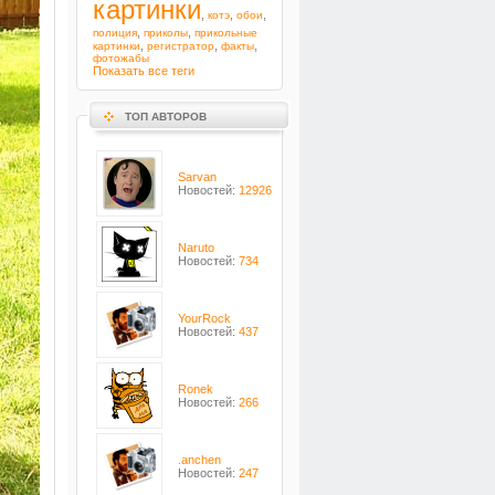
картинки
,
,
,
котэ
обои
,
,
полиция
приколы
прикольные
,
,
,
картинки
регистратор
факты
фотожабы
Показать все теги
ТОП АВТОРОВ
Sarvan
Новостей:
12926
Naruto
Новостей:
734
YourRock
Новостей:
437
Ronek
Новостей:
266
.anchen
Новостей:
247