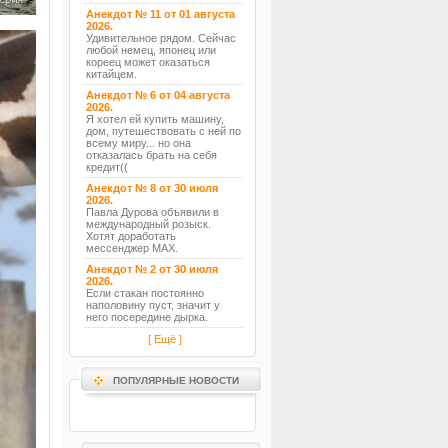
Анекдот № 11 от 01 августа
2026.
Удивительное рядом. Сейчас
любой немец, японец или
кореец может оказаться
китайцем.
Анекдот № 6 от 04 августа
2026.
Я хотел ей купить машину,
дом, путешествовать с ней по
всему миру... но она
отказалась брать на себя
кредит((
Анекдот № 8 от 30 июля
2026.
Павла Дурова объявили в
международный розыск.
Хотят доработать
мессенджер MAX.
Анекдот № 2 от 30 июля
2026.
Если стакан постоянно
наполовину пуст, значит у
него посередине дырка.
[ Ещё ]
ПОПУЛЯРНЫЕ НОВОСТИ