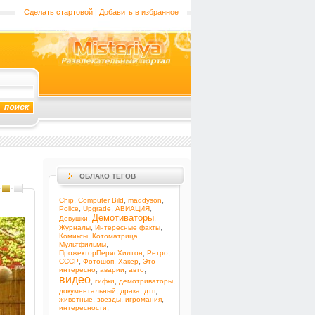
Сделать стартовой
|
Добавить в избранное
ОБЛАКО ТЕГОВ
,
,
,
Chip
Computer Bild
maddyson
,
,
,
Police
Upgrade
АВИАЦИЯ
Демотиваторы
,
,
Девушки
,
,
Журналы
Интересные факты
,
,
Комиксы
Котоматрица
,
Мультфильмы
,
,
ПрожекторПерисХилтон
Ретро
,
,
,
СССР
Фотошоп
Хакер
Это
,
,
,
интересно
аварии
авто
видео
,
,
,
гифки
демотриваторы
,
,
,
документальный
драка
дтп
,
,
,
животные
звёзды
игромания
,
интересности