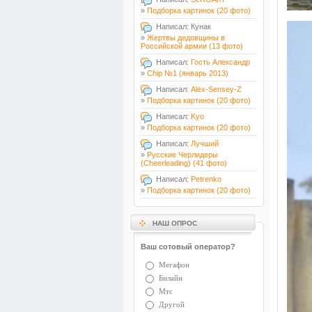
»
Подборка картинок (20 фото)
Написал: Кунак
»
Жертвы дедовщины в
Российской армии (13 фото)
Написал:
Гость Александр
»
Chip №1 (январь 2013)
Написал:
Alex-Sensey-Z
»
Подборка картинок (20 фото)
Написал:
Kyo
»
Подборка картинок (20 фото)
Написал:
Лучший
»
Русские Черлидеры
(Cheerleading) (41 фото)
Написал:
Petrenko
»
Подборка картинок (20 фото)
НАШ ОПРОС
Ваш сотовый оператор?
Мегафон
Билайн
Мтс
Другой