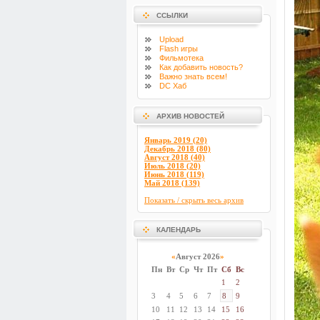
ССЫЛКИ
Upload
Flash
игры
Фильмотека
Как добавить новость?
Важно знать всем!
DC Хаб
АРХИВ НОВОСТЕЙ
Январь 2019 (20)
Декабрь 2018 (80)
Август 2018 (40)
Июль 2018 (20)
Июнь 2018 (119)
Май 2018 (139)
Показать / скрыть весь архив
КАЛЕНДАРЬ
«
Август 2026
»
Пн
Вт
Ср
Чт
Пт
Сб
Вс
1
2
3
4
5
6
7
8
9
10
11
12
13
14
15
16