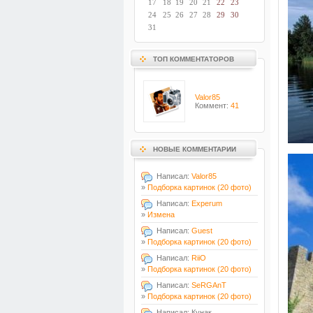
17
18
19
20
21
22
23
24
25
26
27
28
29
30
31
ТОП КОММЕНТАТОРОВ
Valor85
Коммент:
41
НОВЫЕ КОММЕНТАРИИ
Написал:
Valor85
»
Подборка картинок (20 фото)
Написал:
Experum
»
Измена
Написал:
Guest
»
Подборка картинок (20 фото)
Написал:
RiiO
»
Подборка картинок (20 фото)
Написал:
SeRGAnT
»
Подборка картинок (20 фото)
Написал: Кунак