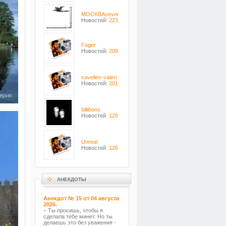
MOCKBAsever
Новостей:
223
Foger
Новостей:
208
saveliev-valeri
Новостей:
201
billibons
Новостей:
129
Unreal
Новостей:
126
АНЕКДОТЫ
Анекдот № 15 от 04 августа
2026.
– Ты просишь, чтобы я
сделала тебе минет. Но ты
делаешь это без уважения -