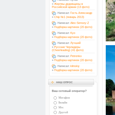
»
Жертвы дедовщины в
Российской армии (13 фото)
Написал:
Гость Александр
»
Chip №1 (январь 2013)
Написал:
Alex-Sensey-Z
»
Подборка картинок (20 фото)
Написал:
Kyo
»
Подборка картинок (20 фото)
Написал:
Лучший
»
Русские Черлидеры
(Cheerleading) (41 фото)
Написал:
Petrenko
»
Подборка картинок (20 фото)
Написал:
klinskiy
»
Подборка картинок (20 фото)
НАШ ОПРОС
Ваш сотовый оператор?
Мегафон
Билайн
Мтс
Другой