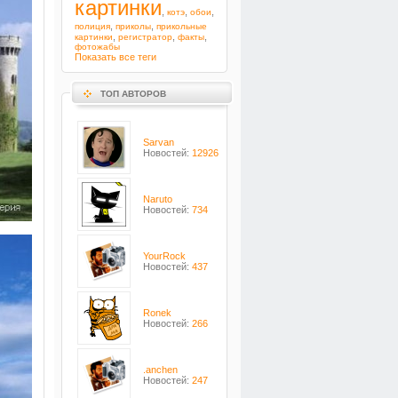
картинки
,
,
,
котэ
обои
,
,
полиция
приколы
прикольные
,
,
,
картинки
регистратор
факты
фотожабы
Показать все теги
ТОП АВТОРОВ
Sarvan
Новостей:
12926
Naruto
Новостей:
734
YourRock
Новостей:
437
Ronek
Новостей:
266
.anchen
Новостей:
247