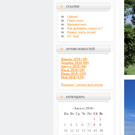
ССЫЛКИ
Upload
Flash
игры
Фильмотека
Как добавить новость?
Важно знать всем!
DC Хаб
АРХИВ НОВОСТЕЙ
Январь 2019 (20)
Декабрь 2018 (80)
Август 2018 (40)
Июль 2018 (20)
Июнь 2018 (119)
Май 2018 (139)
Показать / скрыть весь архив
КАЛЕНДАРЬ
«
Август 2026
»
Пн
Вт
Ср
Чт
Пт
Сб
Вс
1
2
3
4
5
6
7
8
9
10
11
12
13
14
15
16