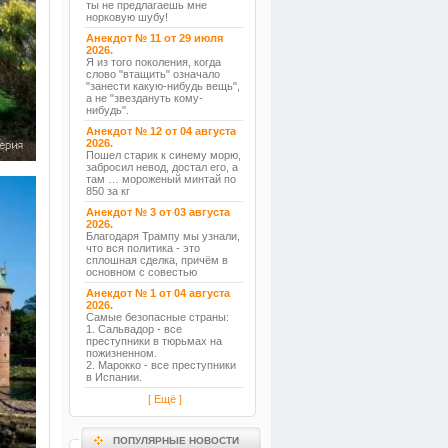
ты не предлагаешь мне
норковую шубу!
Анекдот № 11 от 29 июля
2026.
Я из того поколения, когда
слово "втащить" означало
"занести какую-нибудь вещь",
а не "звездануть кому-
нибудь".
Анекдот № 12 от 04 августа
2026.
Пошел старик к синему морю,
забросил невод, достал его, а
там … мороженый минтай по
850 за кг
Анекдот № 3 от 03 августа
2026.
Благодаря Трампу мы узнали,
что вся политика - это
сплошная сделка, причём в
основном с совестью
Анекдот № 1 от 04 августа
2026.
Самые безопасные страны:
1. Сальвадор - все
преступники в тюрьмах на
пожизненном.
2. Марокко - все преступники
в Испании.
[ Ещё ]
ПОПУЛЯРНЫЕ НОВОСТИ