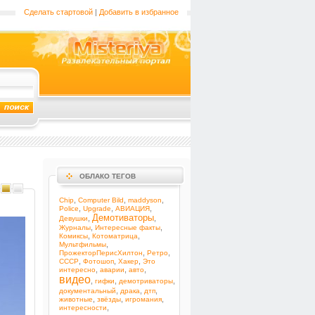
Сделать стартовой
|
Добавить в избранное
ОБЛАКО ТЕГОВ
,
,
,
Chip
Computer Bild
maddyson
,
,
,
Police
Upgrade
АВИАЦИЯ
Демотиваторы
,
,
Девушки
,
,
Журналы
Интересные факты
,
,
Комиксы
Котоматрица
,
Мультфильмы
,
,
ПрожекторПерисХилтон
Ретро
,
,
,
СССР
Фотошоп
Хакер
Это
,
,
,
интересно
аварии
авто
видео
,
,
,
гифки
демотриваторы
,
,
,
документальный
драка
дтп
,
,
,
животные
звёзды
игромания
,
интересности