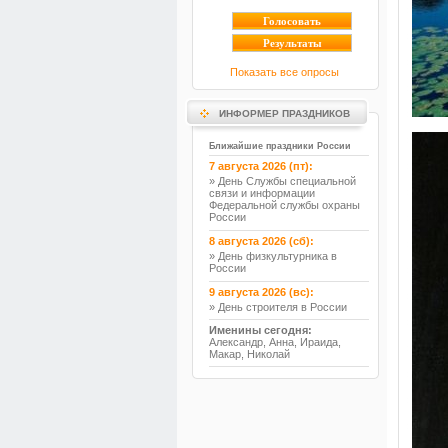
Показать все опросы
ИНФОРМЕР ПРАЗДНИКОВ
Ближайшие праздники России
7 августа 2026 (пт):
» День Службы специальной
связи и информации
Федеральной службы охраны
России
8 августа 2026 (сб):
» День физкультурника в
России
9 августа 2026 (вс):
» День строителя в России
Именины сегодня:
Александр, Анна, Ираида,
Макар, Николай