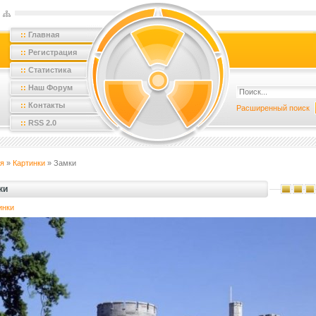
::
Главная
::
Регистрация
::
Статистика
::
Наш Форум
::
Контакты
Расширенный поиск
::
RSS 2.0
я
»
Картинки
» Замки
ки
инки