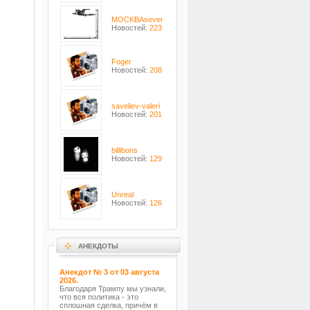
MOCKBAsever
Новостей:
223
Foger
Новостей:
208
saveliev-valeri
Новостей:
201
billibons
Новостей:
129
Unreal
Новостей:
126
АНЕКДОТЫ
Анекдот № 3 от 03 августа
2026.
Благодаря Трампу мы узнали,
что вся политика - это
сплошная сделка, причём в