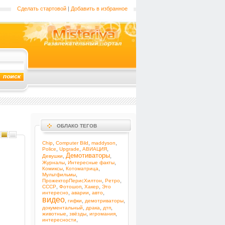
Сделать стартовой
|
Добавить в избранное
ОБЛАКО ТЕГОВ
,
,
,
Chip
Computer Bild
maddyson
,
,
,
Police
Upgrade
АВИАЦИЯ
Демотиваторы
,
,
Девушки
,
,
Журналы
Интересные факты
,
,
Комиксы
Котоматрица
,
Мультфильмы
,
,
ПрожекторПерисХилтон
Ретро
,
,
,
СССР
Фотошоп
Хакер
Это
,
,
,
интересно
аварии
авто
видео
,
,
,
гифки
демотриваторы
,
,
,
документальный
драка
дтп
,
,
,
животные
звёзды
игромания
,
интересности