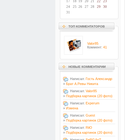
17
18
19
20
21
22
23
24
25
26
27
28
29
30
31
ТОП КОММЕНТАТОРОВ
Valor85
Коммент:
41
НОВЫЕ КОММЕНТАРИИ
Написал:
Гость Александр
»
Брат А.Ревы Никита
Написал:
Valor85
»
Подборка картинок (20 фото)
Написал:
Experum
»
Измена
Написал:
Guest
»
Подборка картинок (20 фото)
Написал:
RiiO
»
Подборка картинок (20 фото)
Написал:
SeRGAnT