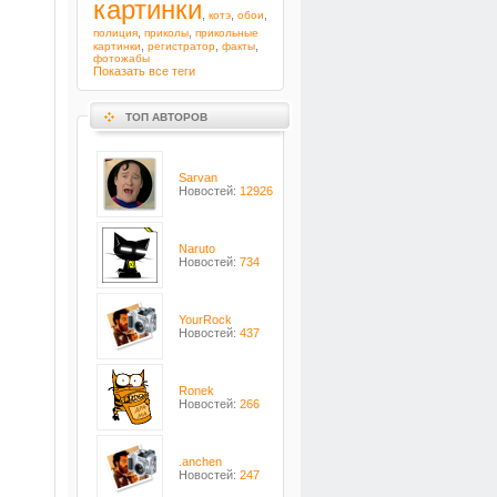
картинки
,
,
,
котэ
обои
,
,
полиция
приколы
прикольные
,
,
,
картинки
регистратор
факты
фотожабы
Показать все теги
ТОП АВТОРОВ
Sarvan
Новостей:
12926
Naruto
Новостей:
734
YourRock
Новостей:
437
Ronek
Новостей:
266
.anchen
Новостей:
247