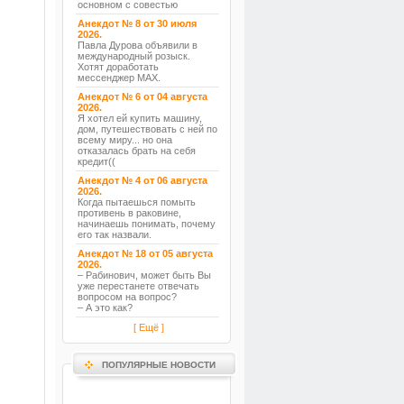
основном с совестью
Анекдот № 8 от 30 июля
2026.
Павла Дурова объявили в
международный розыск.
Хотят доработать
мессенджер MAX.
Анекдот № 6 от 04 августа
2026.
Я хотел ей купить машину,
дом, путешествовать с ней по
всему миру... но она
отказалась брать на себя
кредит((
Анекдот № 4 от 06 августа
2026.
Когда пытаешься помыть
противень в раковине,
начинаешь понимать, почему
его так назвали.
Анекдот № 18 от 05 августа
2026.
– Рабинович, может быть Вы
уже перестанете отвечать
вопросом на вопрос?
– А это как?
[ Ещё ]
ПОПУЛЯРНЫЕ НОВОСТИ