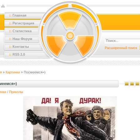
::
Главная
::
Регистрация
::
Статистика
::
Наш Форум
::
Контакты
Расширенный поиск
::
RSS 2.0
я
»
Картинки
» Посмеемся=)
меемся=)
инки
/
Приколы