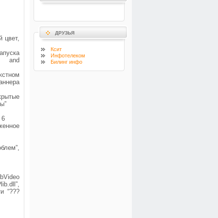
ДРУЗЬЯ
й цвет,
Ксит
апуска
Инфотелеком
s and
Билинг инфо
екстном
аннера
крытые
ы”
 6
женное
блем”,
bVideo
.dll”,
и “???