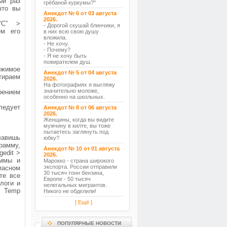
ый раз
грёбаной куркумы?"
что вы
Анекдот № 6 от 03 августа
2026.
“C” >
- Дорогой скушай блинчики, я
ем его
в них всю свою душу
вложила.
- Не хочу.
- Почему?
- Я не хочу быть
пожирателем душ.
ржимое
Анекдот № 5 от 04 августа
стираем
2026.
На фотографиях я выгляжу
значительно моложе,
рением
особенно на школьных.
ледует
Анекдот № 8 от 06 августа
2026.
Женщины, когда вы видите
мужчину в килте, вы тоже
пытаетесь заглянуть под
лавишь
юбку?
рамму,
Анекдот № 10 от 01 августа
gedit >
2026.
аммы и
Марокко - страна широкого
экспорта. России отправили
пасном
30 тысяч тонн бензина,
те все
Европе - 50 тысяч
логи и
нелегальных мигрантов.
у Temp
Никого не обделили!
[ Ещё ]
ПОПУЛЯРНЫЕ НОВОСТИ