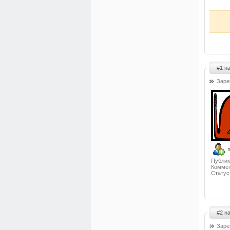
#1 н
Заре
Публик
Коммен
Статус
#2 н
Заре