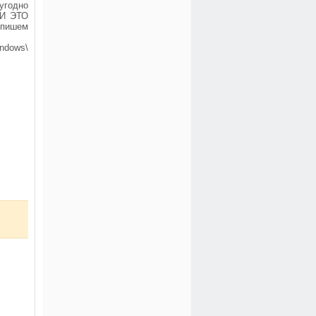
угодно
 И ЭТО
 пишем
ndows\