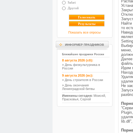
Распак
Safari
Устан
Другой
Закры
Отклю
Запуст
Найти 
то ест
Навед
Показать все опросы
явля
Setti
ИНФОРМЕР ПРАЗДНИКОВ
Выбира
меню,
должн
Ближайшие праздники России
Далее
8 августа 2026 (сб):
файлы
» День физкультурника в
Идем 
России
Находи
9 августа 2026 (вс):
Удаля
» День строителя в России
удале
» День окончания
Не за
Ленинградской битвы
Запус
разбл
Именины сегодня:
Моисей,
Прасковья, Сергей
Порно
“Серв
Plugi
удаля
lib.dl
Порно