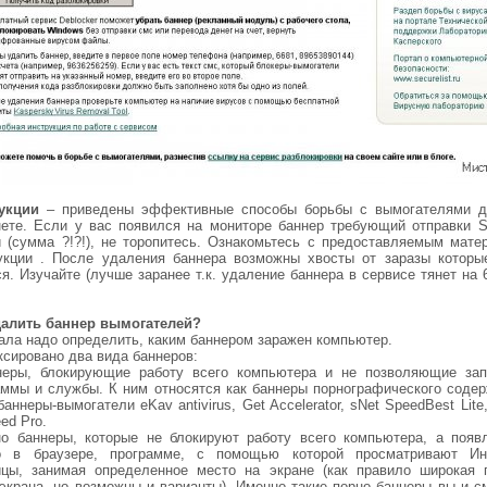
укции
– приведены эффективные способы борьбы с вымогателями д
нете. Если у вас появился на мониторе баннер требующий отправки 
и (сумма ?!?!), не торопитесь. Ознакомьтесь с предоставляемым мате
укции . После удаления баннера возможны хвосты от заразы которы
я. Изучайте (лучше заранее т.к. удаление баннера в сервисе тянет на 
.
далить баннер вымогателей?
чала надо определить, каким баннером заражен компьютер.
ксировано два вида баннеров:
неры, блокирующие работу всего компьютера и не позволяющие зап
аммы и службы. К ним относятся как баннеры порнографического содер
баннеры-вымогатели eKav antivirus, Get Accelerator, sNet SpeedBest Lite
ed Pro.
но баннеры, которые не блокируют работу всего компьютера, а появ
о в браузере, программе, с помощью которой просматривают Ин
ицы, занимая определенное место на экране (как правило широкая 
 экрана, но возможны и варианты). Именно такие порно баннеры вы и с