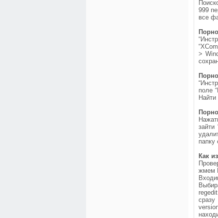
Поиск
999 пе
все фа
Порно
“Инст
“XCom
> Wind
сохран
Порно
“Инстр
поле “
Найти 
Порно
Нажат
зайти 
удали
папку 
Как и
Прове
жмем 
Входи
Выбир
reged
сразу
versio
находи