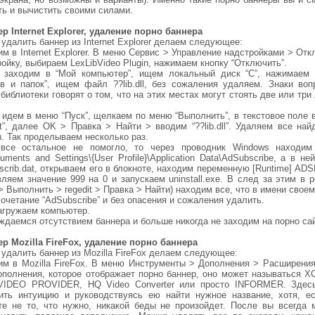
ть и вычистить своими силами.
ер Internet Explorer, удаление порно баннера
удалить баннер из Internet Explorer делаем следующее:
м в Internet Explorer. В меню Сервис > Управление надстройками > От
ойку, выбираем LexLibVideo Plugin, нажимаем кнопку “Отключить”.
 заходим в “Мой компьютер”, ищем локальный диск “C”, нажимаем 
в и папок”, ищем файл ??lib.dll, без сожаления удаляем. Знаки воп
библиотеки говорят о том, что на этих местах могут стоять две или тр
 идем в меню “Пуск”, щелкаем по меню “Выполнить”, в текстовое поле 
it”, далее OK > Правка > Найти > вводим “??lib.dll”. Удаляем все на
. Так проделываем несколько раз.
все остальное не помогло, то через проводник Windows находим
uments and Settings\{User Profile}\Application Data\AdSubscribe, а в н
crib.dat, открываем его в блокноте, находим переменную [Runtime] AD
ляем значение 999 на 0 и запускаем uninstall.exe. В след за этим в 
> Выполнить > regedit > Правка > Найти) находим все, что в имени свое
очетание “AdSubscribe” и без опасения и сожаления удалить.
агружаем компьютер.
ждаемся отсутствием баннера и больше никогда не заходим на порно са
ер Mozilla FireFox, удаление порно баннера
удалить баннер из Mozilla FireFox делаем следующее:
им в Mozilla FireFox. В меню Инструменты > Дополнения > Расширени
ополнения, которое отображает порно баннер, оно может называться X
IDEO PROVIDER, HQ Video Converter или просто INFORMER. Здес
ить интуицию и руководствуясь ею найти нужное название, хотя, е
те не то, что нужно, никакой беды не произойдет. После вы всегда 