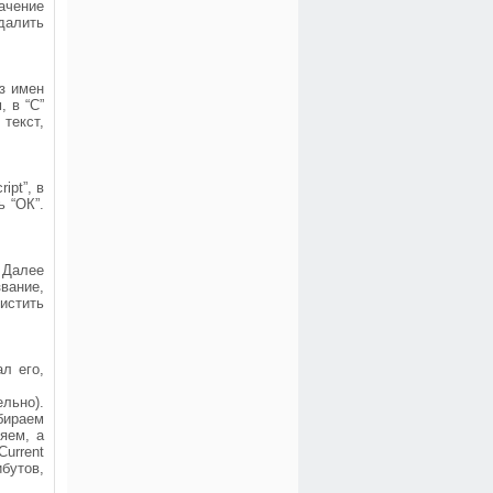
ачение
удалить
з имен
 в “C”
 текст,
ipt”, в
ь “ОК”.
 Далее
звание,
истить
л его,
льно).
бираем
яем, а
urrent
ибутов,