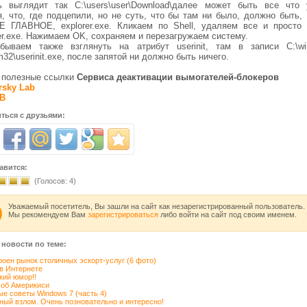
ь выглядит так C:\users\user\Download\далее может быть все что 
я, что, где подцепили, но не суть, что бы там ни было, должно быть,
 ГЛАВНОЕ, explorer.exe. Кликаем по Shell, удаляем все и просто
er.exe. Нажимаем OK, сохраняем и перезагружаем систему.
бываем также взглянуть на атрибут userinit, там в записи C:\wi
32\userinit.exe, после запятой ни должно быть ничего.
 полезные ссылки
Сервиса деактивации вымогателей-блокеров
rsky Lab
B
ться с друзьями:
авится:
(Голосов:
4
)
Уважаемый посетитель, Вы зашли на сайт как незарегистрированный пользователь.
Мы рекомендуем Вам
зарегистрироваться
либо войти на сайт под своим именем.
 новости по теме:
роен рынок столичных эскорт-услуг (6 фото)
в Интернете
кий юмор!!
 об Америкиси
е советы Windows 7 (часть 4)
ый взлом. Очень позновательно и интересно!