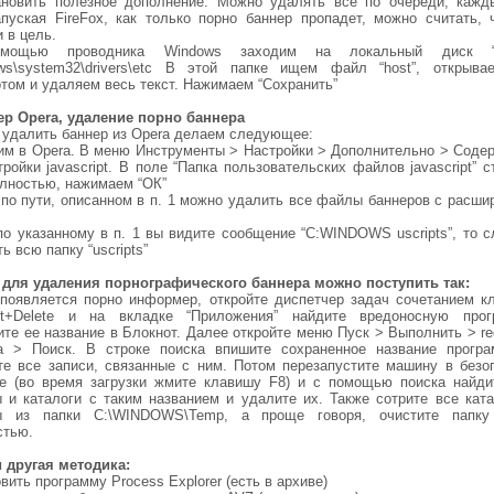
ановить полезное дополнение. Можно удалять все по очереди, кажд
апуская FireFox, как только порно баннер пропадет, можно считать, 
 в цель.
мощью проводника Windows заходим на локальный диск 
ws\system32\drivers\etc В этой папке ищем файл “host”, открыва
том и удаляем весь текст. Нажимаем “Сохранить”
ер Opera, удаление порно баннера
 удалить баннер из Opera делаем следующее:
им в Opera. В меню Инструменты > Настройки > Дополнительно > Соде
ройки jаvascript. В поле “Папка пользовательских файлов jаvascript” 
олностью, нажимаем “ОК”
 по пути, описанном в п. 1 можно удалить все файлы баннеров с расши
по указанному в п. 1 вы видите сообщение “C:WINDOWS uscripts”, то с
ь всю папку “uscripts”
 для удаления порнографического баннера можно поступить так:
 появляется порно информер, откройте диспетчер задач сочетанием к
Alt+Delete и на вкладке “Приложения” найдите вредоносную прог
те ее название в Блокнот. Далее откройте меню Пуск > Выполнить > re
а > Поиск. В строке поиска впишите сохраненное название прогр
те все записи, связанные с ним. Потом перезапустите машину в безо
е (во время загрузки жмите клавишу F8) и с помощью поиска найди
 и каталоги с таким названием и удалите их. Также сотрите все ката
 из папки C:\WINDOWS\Temp, а проще говоря, очистите папк
стью.
и другая методика:
вить программу Process Explorer (есть в архиве)