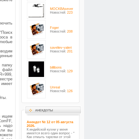
MOCKBAsever
Новостей:
223
ключить
Foger
Новостей:
208
“Поиск
роса в
и любые
saveliev-valeri
вводим
Новостей:
201
йденные
 папку
billibons
ей файл
Новостей:
129
SR=999,
реестре
м имеет
Unreal
Новостей:
126
йты.
АНЕКДОТЫ
я ищем
ComFF,
Анекдот № 12 от 05 августа
ь надо
2026.
К индийской кухни у меня
сли вы
имеется всего один вопрос - "
можете
Как отмыть тарелки от этой