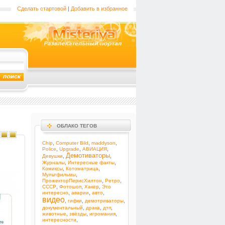
Сделать стартовой
|
Добавить в избранное
ОБЛАКО ТЕГОВ
,
,
,
Chip
Computer Bild
maddyson
,
,
,
Police
Upgrade
АВИАЦИЯ
Демотиваторы
,
,
Девушки
,
,
Журналы
Интересные факты
,
,
Комиксы
Котоматрица
,
Мультфильмы
,
,
ПрожекторПерисХилтон
Ретро
,
,
,
СССР
Фотошоп
Хакер
Это
,
,
,
интересно
аварии
авто
видео
,
,
,
гифки
демотриваторы
,
,
,
документальный
драка
дтп
,
,
,
животные
звёзды
игромания
,
интересности