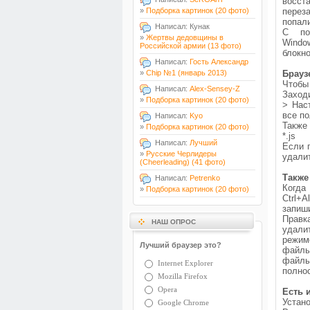
восст
»
Подборка картинок (20 фото)
перез
попали
Написал: Кунак
С по
»
Жертвы дедовщины в
Windo
Российской армии (13 фото)
блокно
Написал:
Гость Александр
»
Chip №1 (январь 2013)
Брауз
Чтобы
Написал:
Alex-Sensey-Z
Заход
»
Подборка картинок (20 фото)
> Наст
все п
Написал:
Kyo
Также
»
Подборка картинок (20 фото)
*.js
Написал:
Лучший
Если 
»
Русские Черлидеры
удалит
(Cheerleading) (41 фото)
Также
Написал:
Petrenko
Когда
»
Подборка картинок (20 фото)
Ctrl+
запиши
Правк
НАШ ОПРОС
удали
режим
Лучший браузер это?
файлы
файлы
Internet Explorer
полно
Mozilla Firefox
Opera
Есть 
Устано
Google Chrome