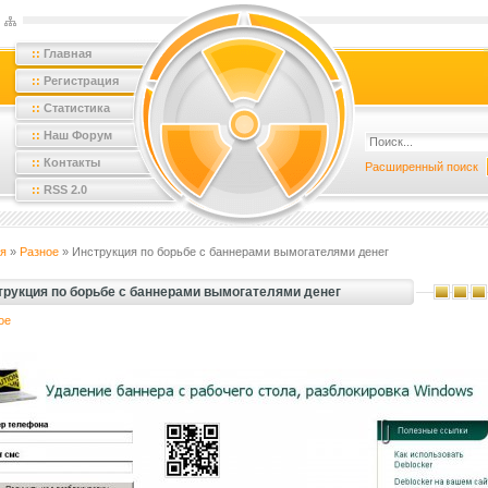
::
Главная
::
Регистрация
::
Статистика
::
Наш Форум
::
Контакты
Расширенный поиск
::
RSS 2.0
я
»
Разное
» Инструкция по борьбе с баннерами вымогателями денег
трукция по борьбе с баннерами вымогателями денег
ое