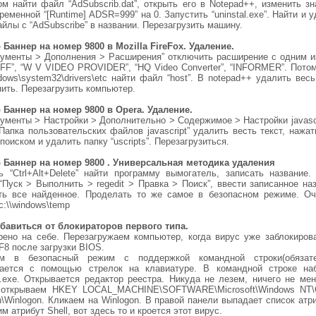
ом найти файл “AdSubscrib.dat”, открыть его в Notepad++, изменить зн
ременной “[Runtime] ADSR=999” на 0. Запустить “uninstal.exe”. Найти и 
йлы с “AdSubscribe” в названии. Перезагрузить машину.
 Баннер на номер 9800 в Mozilla FireFox. Удаление.
рументы > Дополнения > Расширения” отключить расширение с одним и
FF”, “W V VIDEO PROVIDER”, “HQ Video Converter”, “INFORMER”. Потом,
ows\system32\drivers\etc найти файл “host”. В notepad++ удалить весь
ить. Перезагрузить компьютер.
 Баннер на номер 9800 в Opera. Удаление.
ументы > Настройки > Дополнительно > Содержимое > Настройки jаvascr
Папка пользовательских файлов jаvascript” удалить весть текст, нажат
поиском и удалить папку “uscripts”. Перезагрузиться.
 Баннер на номер 9800 . Универсальная методика удаления
ь “Ctrl+Alt+Delete” найти программу вымогатель, записать название.
“Пуск > Выполнить > regedit > Правка > Поиск”, ввести записанное на
ть все найденное. Проделать то же самое в безопасном режиме. Оч
c:\\windows\temp
збавиться от блокираторов первого типа.
рено на себе. Перезагружаем компьютер, когда вирус уже заблокирова
F8 после загрузки BIOS.
м в безопасный режим с поддержкой командной строки(обязате
ается с помощью стрелок на клавиатуре. В командной строке на
it.exe. Открывается редактор реестра. Никуда не лезем, ничего не мен
 открываем HKEY LOCAL_MACHINE\SOFTWARE\Microsoft\Windows NT\C
n\Winlogon. Кликаем на Winlogon. В правой панели выпадает список атр
м атрибут Shell, вот здесь то и кроется этот вирус.