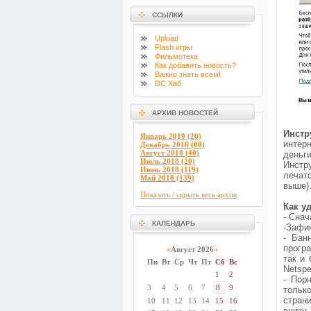
ССЫЛКИ
Upload
Flash
игры
Фильмотека
Как добавить новость?
Важно знать всем!
DC Хаб
АРХИВ НОВОСТЕЙ
Инстр
Январь 2019 (20)
интер
Декабрь 2018 (80)
Август 2018 (40)
деньг
Июль 2018 (20)
Инстр
Июнь 2018 (119)
лечатс
Май 2018 (139)
выше)
Показать / скрыть весь архив
Как у
- Сна
КАЛЕНДАРЬ
-Зафи
- Бан
прогр
«
Август 2026
»
так и 
Пн
Вт
Ср
Чт
Пт
Сб
Вс
Netspe
1
2
- Пор
3
4
5
6
7
8
9
тольк
стран
10
11
12
13
14
15
16
внизу