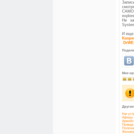
Запис
смотр
САМОЕ
explor
Не за
System
И еще
Kaspe
DrWE
Подели
Мне нр
Другие
Как уст
Аферы 
Армейс
Правда
Полезны
Жизненн