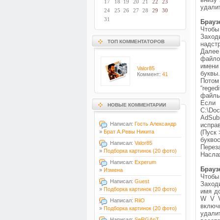
17
18
19
20
21
22
23
удали
24
25
26
27
28
29
30
31
Брауз
Чтобы 
Заходи
ТОП КОММЕНТАТОРОВ
надстр
Далее
файло
имени 
Valor85
буквы.
Коммент:
41
Потом
“reged
файлы
Если 
НОВЫЕ КОММЕНТАРИИ
C:\Doc
AdSubs
Написал:
Гость Александр
исправ
»
Брат А.Ревы Никита
(Пуск 
буквос
Написал:
Valor85
Перез
»
Подборка картинок (20 фото)
Насла
Написал:
Experum
Брауз
»
Измена
Чтобы 
Написал:
Guest
Заход
»
Подборка картинок (20 фото)
имя д
W V V
Написал:
RiiO
включ
»
Подборка картинок (20 фото)
удали
Написал:
SeRGAnT