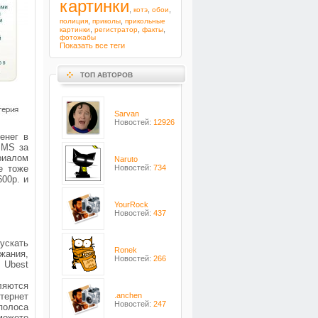
картинки
,
,
,
котэ
обои
,
,
полиция
приколы
прикольные
,
,
,
картинки
регистратор
факты
фотожабы
Показать все теги
ТОП АВТОРОВ
Sarvan
Новостей:
12926
енег в
SMS за
риалом
Naruto
е тоже
Новостей:
734
600р. и
YourRock
Новостей:
437
ускать
Ronek
жания,
Новостей:
266
, Ubest
ляются
тернет
.anchen
Новостей:
247
полоса
можете