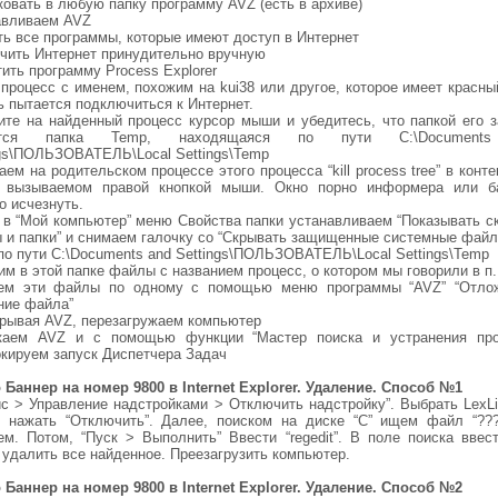
овать в любую папку программу AVZ (есть в архиве)
авливаем AVZ
ть все программы, которые имеют доступ в Интернет
чить Интернет принудительно вручную
ить программу Process Explorer
процесс с именем, похожим на kui38 или другое, которое имеет красны
ь пытается подключиться к Интернет.
ите на найденный процесс курсор мыши и убедитесь, что папкой его з
ется папка Temp, находящаяся по пути C:\Document
ngs\ПОЛЬЗОВАТЕЛЬ\Local Settings\Temp
ем на родительском процессе этого процесса “kill process tree” в конт
 вызываемом правой кнопкой мыши. Окно порно информера или б
о исчезнуть.
 в “Мой компьютер” меню Свойства папки устанавливаем “Показывать с
 и папки” и снимаем галочку со “Скрывать защищенные системные файл
по пути C:\Documents and Settings\ПОЛЬЗОВАТЕЛЬ\Local Settings\Temp
м в этой папке файлы с названием процесс, о котором мы говорили в п.
ем эти файлы по одному с помощью меню программы “AVZ” “Отло
ние файла”
крывая AVZ, перезагружаем компьютер
каем AVZ и с помощью функции “Мастер поиска и устранения про
окируем запуск Диспетчера Задач
 Баннер на номер 9800 в Internet Explorer. Удаление. Способ №1
ис > Управление надстройками > Отключить надстройку”. Выбрать LexLi
n, нажать “Отключить”. Далее, поиском на диске “С” ищем файл “???lib
ем. Потом, “Пуск > Выполнить” Ввести “regedit”. В поле поиска ввест
l”, удалить все найденное. Преезагрузить компьютер.
 Баннер на номер 9800 в Internet Explorer. Удаление. Способ №2