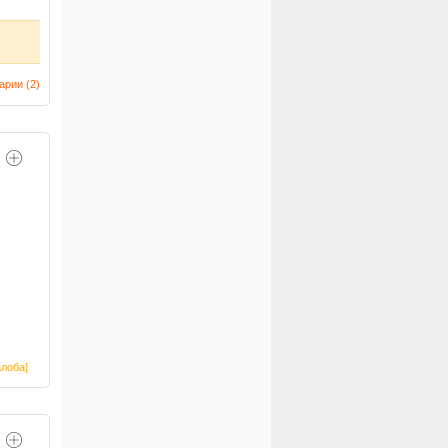
арии (
2
)
лоба]