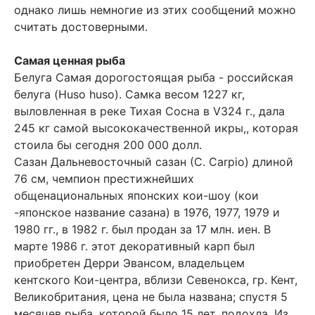
однако лишь немногие из этих сообщений можно
считать достоверными.
Самая ценная рыба
Белуга Самая дорогостоящая рыба - российская
белуга (Huso huso). Самка весом 1227 кг,
выловленная в реке Тихая Сосна в V324 г., дала
245 кг самой высококачественной икры,, которая
стоила бы сегодня 200 000 долл.
Сазан Дальневосточный сазан (С. Carpio) длиной
76 см, чемпион престижнейших
общенациональных японских кои-шоу (кои
-японское название сазана) в 1976, 1977, 1979 и
1980 гг., в 1982 г. был продан за 17 млн. иен. В
марте 1986 г. этот декоративный карп был
приобретен Дерри Эвансом, владельцем
кентского Кои-центра, вблизи Севенокса, гр. Кент,
Великобритания, цена не была названа; спустя 5
месяцев рыба, которой было 15 лет, подохла. Из