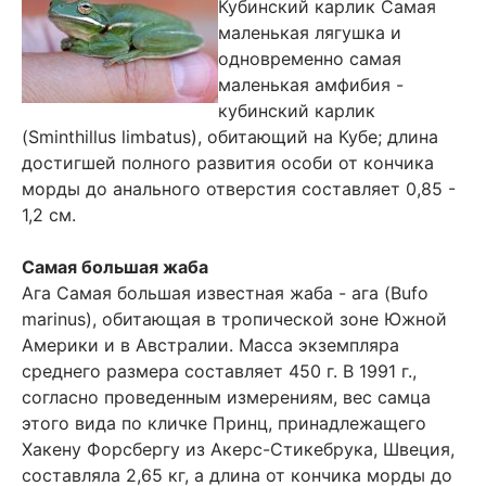
Кубинский карлик Самая
маленькая лягушка и
одновременно самая
маленькая амфибия -
кубинский карлик
(Sminthillus limbatus), обитающий на Кубе; длина
достигшей полного развития особи от кончика
морды до анального отверстия составляет 0,85 -
1,2 см.
Самая большая жаба
Ага Самая большая известная жаба - ага (Bufo
marinus), обитающая в тропической зоне Южной
Америки и в Австралии. Масса экземпляра
среднего размера составляет 450 г. В 1991 г.,
согласно проведенным измерениям, вес самца
этого вида по кличке Принц, принадлежащего
Хакену Форсбергу из Акерс-Стикебрука, Швеция,
составляла 2,65 кг, а длина от кончика морды до