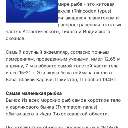
мире рыба - это китовая
акула (Rhincodon typus),
питающаяся планктоном и
распространенная в южных
частях Атлантического, Тихого и Индийского
океанов.
Самый крупный экземпляр, согласно точным
измерениям, проведенным учеными, имел 12,65 м
в длину, 7 м в обхвате самой толстой части тела
и вес 15-21 т. Эта акула была поймана около о.
Баба, вблизи Карачи, Пакистан, 11 ноября 1949 г.
Самая маленькая рыбка
Бычок Из всех морских рыб самое короткое тело
у карликового бычка (Trimmatom nanus),
обитающего в Индо-Тихоокеанской области.
По результатам обмеров, проведенных в 1978-79