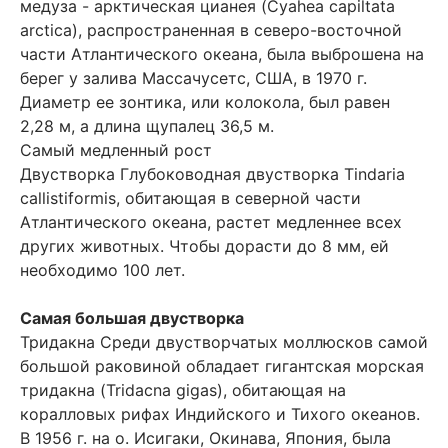
медуза - арктическая цианея (Cyahea capiltata
arctica), распространенная в северо-восточной
части Атлантического океана, была выброшена на
берег у залива Массачусетс, США, в 1970 г.
Диаметр ее зонтика, или колокола, был равен
2,28 м, а длина щупалец 36,5 м.
Самый медленный рост
Двустворка Глубоководная двустворка Tindaria
callistiformis, обитающая в северной части
Атлантического океана, растет медленнее всех
других животных. Чтобы дорасти до 8 мм, ей
необходимо 100 лет.
Самая большая двустворка
Тридакна Среди двустворчатых моллюсков самой
большой раковиной обладает гигантская морская
тридакна (Tridacna gigas), обитающая на
коралловых рифах Индийского и Тихого океанов.
В 1956 г. на о. Исигаки, Окинава, Япония, была