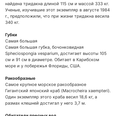
найдена тридакна длиной 115 см и массой 333 кг.
Ученые, изучившие этот экземпляр в августе 1984
г., предположили, что при жизни тридакна весила
340 кг.
Губки
Самая большая
Самая большая губка, бочонковидная
Spheciospongia vesparium, достигает высоты 105
см и 91 см в диаметре. Обитает в Карибском
море и у побережья Флориды, США.
Ракообразные
Самое крупное морское ракообразное
Гигантский японский краб (Macrocheira xaempteri).
Один экземпляр этого краба весил 18,6 кг, а
размах клешней достигал у него 3,7 м.
Обитатели пресных вод