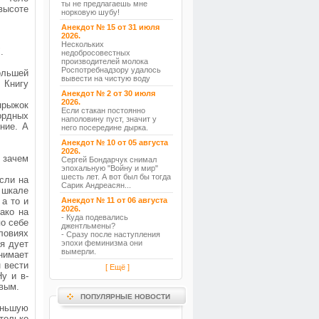
ты не предлагаешь мне
 высоте
норковую шубу!
Анекдот № 15 от 31 июля
2026.
Нескольких
.
недобросовестных
производителей молока
Роспотребнадзору удалось
ольшей
вывести на чистую воду
 Книгу
Анекдот № 2 от 30 июля
2026.
прыжок
Если стакан постоянно
ордных
наполовину пуст, значит у
ние. А
него посередине дырка.
Анекдот № 10 от 05 августа
2026.
 зачем
Сергей Бондарчук снимал
эпохальную "Войну и мир"
шесть лет. А вот был бы тогда
сли на
Сарик Андреасян...
 шкале
а то и
Анекдот № 11 от 06 августа
2026.
ако на
- Куда подевались
по себе
джентльмены?
ловиях
- Сразу после наступления
я дует
эпохи феминизма они
вымерли.
нимает
 вести
[ Ещё ]
у и в-
овым.
ПОПУЛЯРНЫЕ НОВОСТИ
еньшую
только