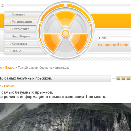
::
Главная
::
Регистрация
::
Статистика
::
Наш Форум
::
Контакты
Расширенный поиск
::
RSS 2.0
я
»
Видео
» Топ-10 самых безумных прыжков.
-10 самых безумных прыжков.
о
/
Разное
0 самых безумных прыжков.
же ролик и информация о прыжке занявшим 1-ое место.