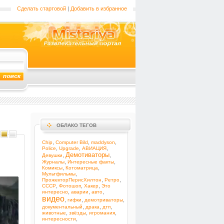
Сделать стартовой
|
Добавить в избранное
ОБЛАКО ТЕГОВ
,
,
,
Chip
Computer Bild
maddyson
,
,
,
Police
Upgrade
АВИАЦИЯ
Демотиваторы
,
,
Девушки
,
,
Журналы
Интересные факты
,
,
Комиксы
Котоматрица
,
Мультфильмы
,
,
ПрожекторПерисХилтон
Ретро
,
,
,
СССР
Фотошоп
Хакер
Это
,
,
,
интересно
аварии
авто
видео
,
,
,
гифки
демотриваторы
,
,
,
документальный
драка
дтп
,
,
,
животные
звёзды
игромания
,
интересности