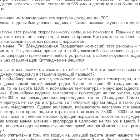
джера неслось к земле, составляла 988 км/ч и достигнута она была на
 м.
есенная им минимальная температура доходила до -70С.
 люка гондолы был украшен надписью "Самая высокая ступенька в мире"
й поры этот рекорд скорости никому больше не покорился. Прыжки с б
ы тоже никто не совершал, и именно прыжок Киттинджера занесен в
са как самый высотный прыжок с парашютом.
е менее, FAI (Международная Парашютная комиссия) этот рекордный 
считала. По условиям, принятым в этой уважаемой организации, на рек
ках запрещено применение любого устройства, стабилизирующего паде
ть без стабилизации Киттинджер не решился.
е высотные прыжки отличаются от обычных? Чем эти прыжки опасны и
нджеру понадобился стабилизирующий парашют?
й скайдайвер знает, что с увеличением высоты падает температура, и е
м даже самой лютой зимой редко бывает меньше -40 градусов по
ия, то на высоте 11000 м нормальная температура - минус шестьдесят, 
иже. Дальнейшее падение температуры происходит не так быстро, одн
 25 000 м все время довольно «прохладно» - около -70 градусов. Сама 
емпература не так уж и страшна, за Полярным кругом люди в таких ус
 жить умудряются. Однако во-первых, парашютисту навстречу все врем
й ветер, во-вторых, подъем стратостата на высоту 25000 - 30000 м за
лько часов, в течение которых будущий парашютист-высотник вынужден
как можно менее активно - кислорода в баллонах не так уж и много. Н
х, во время падения каждое движение рукой или ногой может стать рок
у?
ело опять-таки в том, что воздух на большой высоте имеет намного м
ость, чем атмосфера недалеко от поверхности Земли. Это означает не 