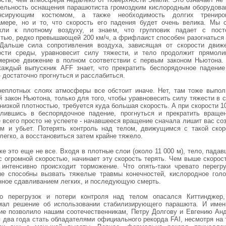
тельность оснащения парашютиста громоздким кислородным оборудова
нсирующим костюмом, а также необходимость долгих трениро
амере, но и то, что скорость его падения будет очень велика. Мы 
кли к плотному воздуху, и знаем, что групповик падает с пост
стью, редко превышающей 200 км/ч, а фрифлаист способен разогнаться 
 Дальше сила сопротивления воздуха, зависящая от скорости движ
ости среды, уравновесит силу тяжести, и тело продолжит прямоли
мерное движение в полном соответствии с первым законом Ньютона.
 каждый выпускник AFF знает, что прекратить беспорядочное падение
- достаточно прогнуться и расслабиться.
неплотных слоях атмосферы все обстоит иначе. Нет, там тоже выпол
 закон Ньютона, только для того, чтобы уравновесить силу тяжести в 
низкой плотностью, требуется куда большая скорость. А при скорости 1
алившись в беспорядочное падение, прогнуться и прекратить враще
 всего просто не успеете - начавшееся вращение сначала лишит вас со
ем и убьет. Потерять контроль над телом, движущимся с такой скор
легко, а восстановиться затем крайне тяжело.
е это еще не все. Входя в плотные слои (около 11 000 м), тело, пада
с огромной скоростью, начинает эту скорость терять. Чем выше скорос
 интенсивно происходит торможение. Что опять-таки чревато перегру
ые способны вызвать тяжелые травмы конечностей, кислородное голо
нное сдавливанием легких, и последующую смерть.
о перегрузок и потери контроля над телом опасался Киттинджер,
мал решение об использовании стабилизирующего парашюта. И имен
ие позволило нашим соотечественникам, Петру Долгову и Евгению Анд
 два года стать обладателями официального рекорда FAI, несмотря на 