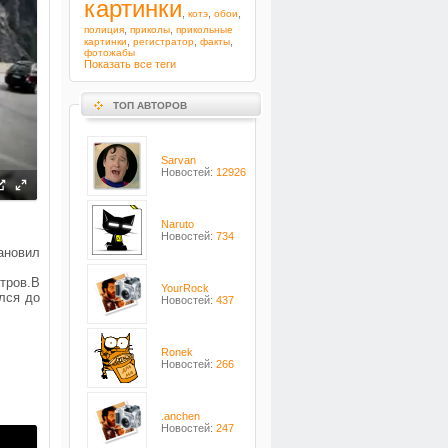
картинки
,
,
,
котэ
обои
,
,
полиция
приколы
прикольные
,
,
,
картинки
регистратор
факты
фотожабы
Показать все теги
ТОП АВТОРОВ
Sarvan
Новостей:
12926
Naruto
Новостей:
734
ановил
тров.В
YourRock
лся до
Новостей:
437
Ronek
Новостей:
266
.anchen
Новостей:
247