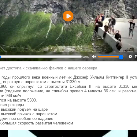
Воспроизвести
00:00
нет доступа к скачиванию файлов с нашего сервера
е годы прошлого века военный летчик Джозеф Уильям Киттингер II уст
д, спрыгнув с парашютом с высоты 31330 м.
.1960 он спрыгнул со стратостата Excelsior III на высоте 31330 ме
ии (сидячее положение, на спине)он провел 4 минуты 36 сек. и разогна
ти 988 км/ч
лся на высоте 5500.
овил рекорды:
 высокий подъем на шаре
 высокий прыжок с парашютом
 длинное свободное падение
 большая скорость развитая человеком