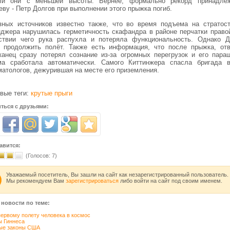
ли они с меньшей высоты. Вернее, формально рекорд принадле
ву - Петр Долгов при выполнении этого прыжка погиб.
зных источников известно также, что во время подъема на стратост
нджера нарушилась герметичность скафандра в районе перчатки правой
ствии чего рука распухла и потеряла функциональность. Однако 
 продолжить полёт. Также есть информация, что после прыжка, от
канец сразу потерял сознание из-за огромных перегрузок и его пара
ма сработала автоматически. Самого Киттинжера спасла бригада в
матологов, дежурившая на месте его приземления.
вые теги:
крутые прыги
ться с друзьями:
авится:
(Голосов:
7
)
Уважаемый посетитель, Вы зашли на сайт как незарегистрированный пользователь.
Мы рекомендуем Вам
зарегистрироваться
либо войти на сайт под своим именем.
 новости по теме:
первому полету человека в космос
ы Гиннеса
ые законы США