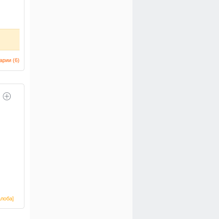
арии (
6
)
лоба]