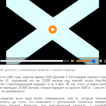
Воспроизвести
00:00
нет доступа к скачиванию файлов с нашего сервера
густа 1960 года, капитан армии США Джозеф У. Киттинджер покинул стра
sior III, поднявший его на 31300 метров над землей штата Нью-Ме
сил стабилизирующий парашют и за 4 мин. 38 сек. этого условно-своб
я пропадал 25 800 метров, открыв парашют на высоте 5500 м.. Спустя 
. он приземлился.
снащение было куда более современным, чем то, которым пользо
ютисты до этого, что позволило с достаточной точностью измери
етры прыжка. Известно, что максимальная скорость, с которо