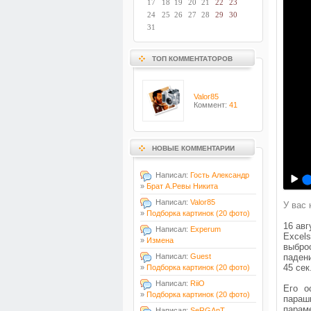
17
18
19
20
21
22
23
24
25
26
27
28
29
30
31
ТОП КОММЕНТАТОРОВ
Valor85
Коммент:
41
НОВЫЕ КОММЕНТАРИИ
Написал:
Гость Александр
»
Брат А.Ревы Никита
Написал:
Valor85
У вас 
»
Подборка картинок (20 фото)
16 ав
Написал:
Experum
Excel
»
Измена
выбро
падени
Написал:
Guest
45 сек
»
Подборка картинок (20 фото)
Написал:
RiiO
Его о
»
Подборка картинок (20 фото)
параш
парам
Написал:
SeRGAnT