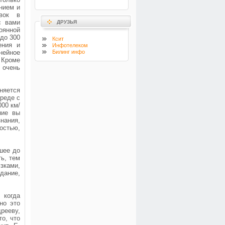
нием и
вок в
с вами
ДРУЗЬЯ
оянной
до 300
Ксит
ения и
Инфотелеком
нейное
Билинг инфо
 Кроме
 очень
няется
среде с
000 км/
ние вы
знания,
остью,
вшее до
ть, тем
зками,
дание,
 когда
но это
рееву,
то, что