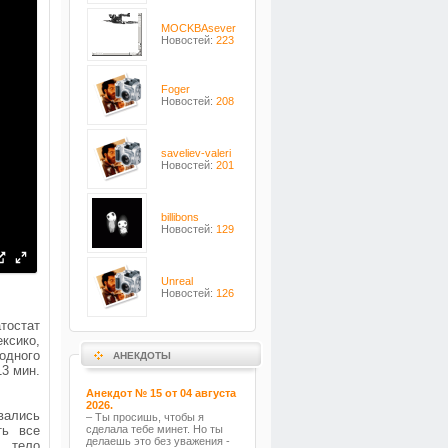
MOCKBAsever
Новостей:
223
Foger
Новостей:
208
saveliev-valeri
Новостей:
201
billibons
Новостей:
129
Unreal
Новостей:
126
тостат
ксико,
одного
АНЕКДОТЫ
13 мин.
Анекдот № 15 от 04 августа
2026.
вались
– Ты просишь, чтобы я
ть все
сделала тебе минет. Но ты
делаешь это без уважения -
й тело