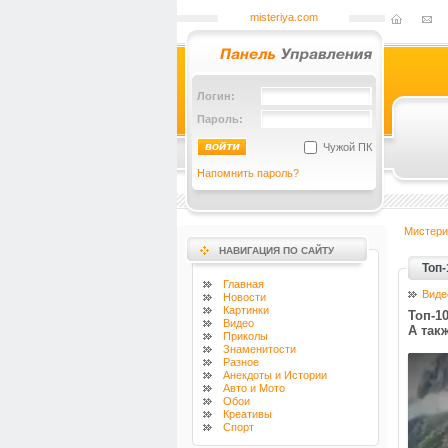
misteriya.com
Логин:
Пароль:
Чужой ПК
Напомнить пароль?
Мистери
НАВИГАЦИЯ ПО САЙТУ
Топ
Главная
Виде
Новости
Картинки
Топ-1
Видео
А так
Приколы
Знаменитости
Разное
Анекдоты и Истории
Авто и Мото
Обои
Креативы
Спорт