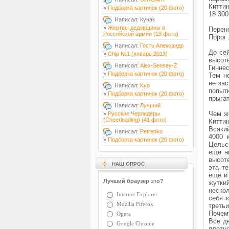
Киттин
»
Подборка картинок (20 фото)
18 300
Написал: Кунак
»
Жертвы дедовщины в
Перен
Российской армии (13 фото)
Порог
Написал:
Гость Александр
До се
»
Chip №1 (январь 2013)
высот
Написал:
Alex-Sensey-Z
Гинне
»
Подборка картинок (20 фото)
Тем н
не за
Написал:
Kyo
попыт
»
Подборка картинок (20 фото)
прыга
Написал:
Лучший
Чем ж
»
Русские Черлидеры
(Cheerleading) (41 фото)
Китти
Всяки
Написал:
Petrenko
4000 
»
Подборка картинок (20 фото)
Цельс
еще н
высоте
НАШ ОПРОС
эта т
еще и
Лучший браузер это?
жутки
неско
Internet Explorer
себя 
Mozilla Firefox
третьи
Почем
Opera
Все д
Google Chrome
плотн