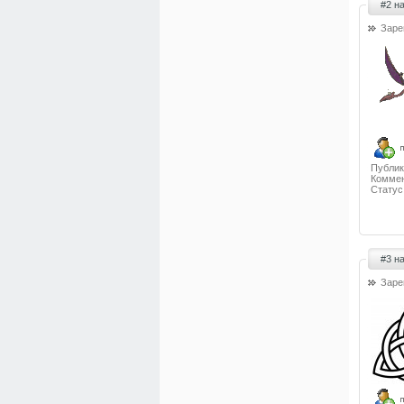
#2 н
Заре
Публик
Коммен
Статус
#3 н
Заре