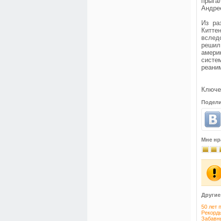
прыга
Андрее
Из ра
Китте
вслед
решил
амери
систе
реани
Ключе
Подели
Мне нр
Другие
50 лет 
Рекорд
Забавн