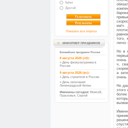
Safari
обяза
Другой
компе
барок
привы
скоро
км/ч.
плотн
Показать все опросы
равно
того,
легко 
ИНФОРМЕР ПРАЗДНИКОВ
Но в 
Ближайшие праздники России
первый
8 августа 2026 (сб):
очень 
» День физкультурника в
ч, св
России
скорее
а зат
9 августа 2026 (вс):
очень 
» День строителя в России
» День окончания
Но даж
Ленинградской битвы
этого 
Именины сегодня:
Моисей,
более
Прасковья, Сергей
котор
вызва
Именн
прини
решен
спустя