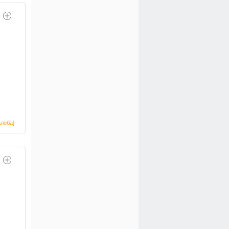
лоба]