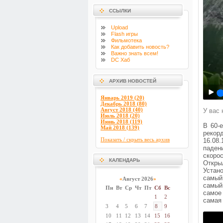
ССЫЛКИ
Upload
Flash
игры
Фильмотека
Как добавить новость?
Важно знать всем!
DC Хаб
АРХИВ НОВОСТЕЙ
Январь 2019 (20)
Декабрь 2018 (80)
Август 2018 (40)
У вас 
Июль 2018 (20)
Июнь 2018 (119)
В 60-
Май 2018 (139)
рекор
Показать / скрыть весь архив
16.08
паден
скорос
КАЛЕНДАРЬ
Откры
Устан
самый
«
Август 2026
»
самый
Пн
Вт
Ср
Чт
Пт
Сб
Вс
самое
1
2
самая
3
4
5
6
7
8
9
10
11
12
13
14
15
16