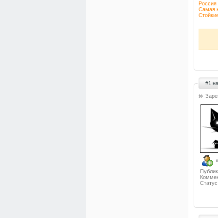
Россия 
Самая 
Стойкие
#1 н
Заре
Публик
Коммен
Статус