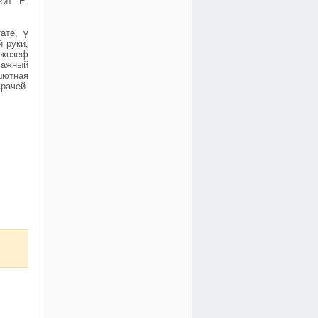
жит Е.
ате, у
 руки,
Джозеф
важный
шютная
рачей-