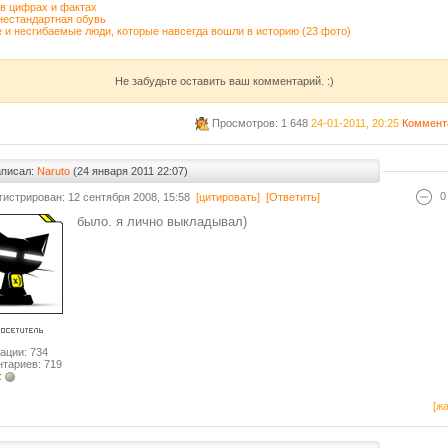
в цифрах и фактах
нестандартная обувь
 и несгибаемые люди, которые навсегда вошли в историю (23 фото)
Не забудьте оставить ваш комментарий. :)
Просмотров: 1 648
24-01-2011, 20:25
Коммент
аписал:
Naruto
(24 января 2011 22:07)
0
гистрирован: 12 сентября 2008, 15:58
[цитировать]
[Ответить]
было. я лично выкладывал)
ации: 734
тариев: 719
:
[жа