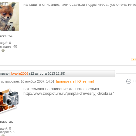
напишите описание, или ссылкой поделитесь, уж очень инт
аций: 0
тариев: 40
:
[жа
аписал:
kvakin2006
(12 августа 2013 12:28)
0
гистрирован: 10 ноября 2007, 14:01
[цитировать]
[Ответить]
вот ссылка на описание данного зверька
http://www.zoopicture.ru/pimpla-drevesnyj-dikobraz/
аций: 0
тариев: 5
: