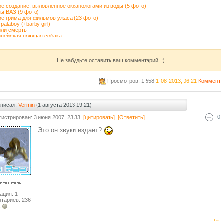
е создание, выловленное океанологами из воды (5 фото)
ы ВАЗ (9 фото)
е грима для фильмов ужаса (23 фото)
alaboy (+barby girl)
или смерть
инейская поющая собака
Не забудьте оставить ваш комментарий. :)
Просмотров: 1 558
1-08-2013, 06:21
Коммент
аписал:
Vermin
(1 августа 2013 19:21)
0
гистрирован: 3 июня 2007, 23:33
[цитировать]
[Ответить]
Это он звуки издает?
ация: 1
тариев: 236
:
[жа