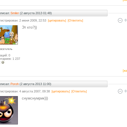
аписал:
Smiler
(2 августа 2013 01:48)
0
гистрирован: 2 июня 2009, 22:53
[цитировать]
[Ответить]
Эт кто?))
аций: 0
тариев: 1 237
:
[жа
аписал:
Poroh
(2 августа 2013 11:00)
0
гистрирован: 4 августа 2007, 09:38
[цитировать]
[Ответить]
снумснумрик)))