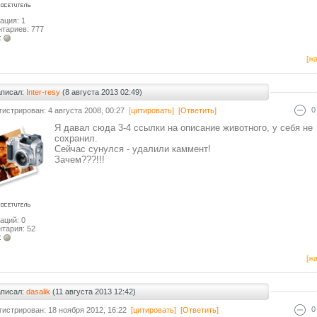
ация: 1
тариев: 777
:
[жа
аписал:
Inter-resy
(8 августа 2013 02:49)
0
гистрирован: 4 августа 2008, 00:27
[цитировать]
[Ответить]
Я давал сюда 3-4 ссылки на описание животного, у себя не
сохранил.
Сейчас сунулся - удалили каммент!
Зачем???!!!
аций: 0
тария: 52
:
[жа
аписал:
dasalik
(11 августа 2013 12:42)
0
гистрирован: 18 ноября 2012, 16:22
[цитировать]
[Ответить]