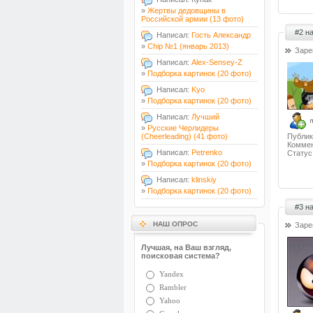
»
Жертвы дедовщины в
Российской армии (13 фото)
#2 н
Написал:
Гость Александр
»
Chip №1 (январь 2013)
Заре
Написал:
Alex-Sensey-Z
»
Подборка картинок (20 фото)
Написал:
Kyo
»
Подборка картинок (20 фото)
Написал:
Лучший
»
Русские Черлидеры
(Cheerleading) (41 фото)
Публик
Коммен
Написал:
Petrenko
Статус
»
Подборка картинок (20 фото)
Написал:
klinskiy
»
Подборка картинок (20 фото)
#3 н
НАШ ОПРОС
Заре
Лучшая, на Ваш взгляд,
поисковая система?
Yandex
Rambler
Yahoo