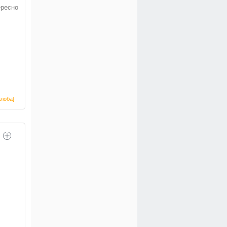
ересно
лоба]