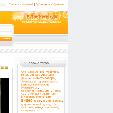
Сделать стартовой
|
Добавить в избранное
ОБЛАКО ТЕГОВ
,
,
,
Chip
Computer Bild
maddyson
,
,
,
Police
Upgrade
АВИАЦИЯ
Демотиваторы
,
,
Девушки
,
,
Журналы
Интересные факты
,
,
Комиксы
Котоматрица
,
Мультфильмы
,
,
ПрожекторПерисХилтон
Ретро
,
,
,
СССР
Фотошоп
Хакер
Это
,
,
,
интересно
аварии
авто
видео
,
,
,
гифки
демотриваторы
,
,
,
документальный
драка
дтп
,
,
,
животные
звёзды
игромания
,
интересности