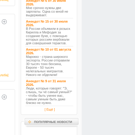
Анекдот № 6 от 30 июля
2026.
Мне срочно нужны две
зарплаты. Одна со мной не
выдерживает.
Анекдот № 15 от 30 июля
2026.
В России объявили в розыск
Кирилла и Мефодия за
создание букв, с помощью
которых россиян вербовали
для совершения терактов.
Анекдот № 10 от 01 августа
2026.
Марокко - страна широкого
экспорта. России отправили
30 тысяч тонн бензина,
Европе - 50 тысяч
нелегальных мигрантов.
Никого не обделили!
лоба]
Анекдот № 9 от 31 июля
2026.
Люди, которые говорят: "Э,
слышь, ты чё самый умный?"
- чтобы быть умнее вас,
самым умным быть даже
близко не нужно.
[ Ещё ]
ПОПУЛЯРНЫЕ НОВОСТИ