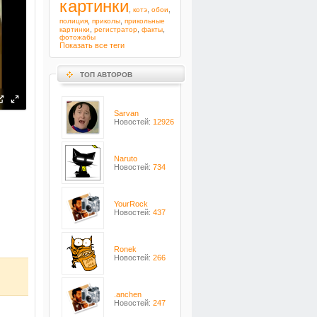
картинки
,
,
,
котэ
обои
,
,
полиция
приколы
прикольные
,
,
,
картинки
регистратор
факты
фотожабы
Показать все теги
ТОП АВТОРОВ
Sarvan
Новостей:
12926
Naruto
Новостей:
734
YourRock
Новостей:
437
Ronek
Новостей:
266
.anchen
Новостей:
247