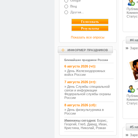
Google
Bing
Публик
Другая...
Коммен
Статус
Показать все опросы
#4 н
Заре
ИНФОРМЕР ПРАЗДНИКОВ
Ближайшие праздники России
6 августа 2026 (чт):
» День Железнодорожных
войск России
7 августа 2026 (пт):
» День Службы специальной
связи и информации
Федеральной службы охраны
Публик
России
Коммен
Статус
8 августа 2026 (сб):
» День физкультурника в
России
Именины сегодня:
Борис,
Георгий, Глеб, Давид, Иван,
#5 н
Кристина, Николай, Роман
Заре