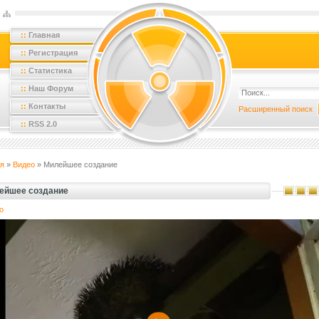
::
Главная
::
Регистрация
::
Статистика
::
Наш Форум
::
Контакты
Расширенный поиск
::
RSS 2.0
я
»
Видео
» Милейшее создание
ейшее создание
о