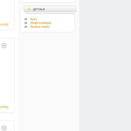
ДРУЗЬЯ
Ксит
Инфотелеком
лоба]
Билинг инфо
лоба]