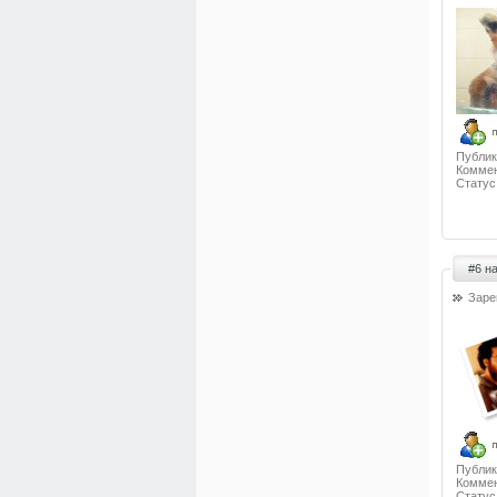
Публик
Коммен
Статус
#6 н
Заре
Публик
Коммен
Статус