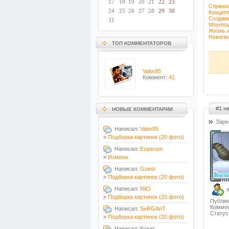
17
18
19
20
21
22
23
Странно
24
25
26
27
28
29
30
Концепт
Создани
31
Moymoyp
Жизнь 
Новогв
ТОП КОММЕНТАТОРОВ
Valor85
Коммент:
41
#1 н
НОВЫЕ КОММЕНТАРИИ
Заре
Написал:
Valor85
»
Подборка картинок (20 фото)
Написал:
Experum
»
Измена
Написал:
Guest
»
Подборка картинок (20 фото)
Написал:
RiiO
»
Подборка картинок (20 фото)
Публик
Коммен
Написал:
SeRGAnT
Статус
»
Подборка картинок (20 фото)
Написал: Кунак