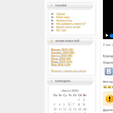
ССЫЛКИ
Upload
Flash
игры
Фильмотека
Как добавить новость?
Важно знать всем!
DC Хаб
АРХИВ НОВОСТЕЙ
У вас 
Январь 2019 (20)
Декабрь 2018 (80)
Август 2018 (40)
Ключе
Июль 2018 (20)
Июнь 2018 (119)
Подели
Май 2018 (139)
Показать / скрыть весь архив
КАЛЕНДАРЬ
Мне нр
«
Август 2026
»
Пн
Вт
Ср
Чт
Пт
Сб
Вс
1
2
3
4
5
6
7
8
9
10
11
12
13
14
15
16
Другие