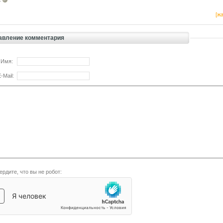
[жа
авление комментария
 Имя:
-Mail:
ердите, что вы не робот: