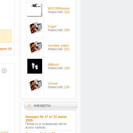
MOCKBAsever
Новостей:
223
Foger
Новостей:
208
saveliev-valeri
арии (
6
)
Новостей:
201
billibons
Новостей:
129
Unreal
Новостей:
126
АНЕКДОТЫ
Анекдот № 17 от 31 июля
2026.
Попасть в телевизор легче
всего тапком.
лоба]