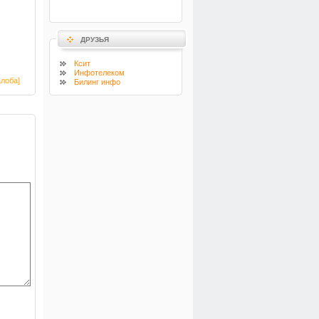
ДРУЗЬЯ
Ксит
Инфотелеком
лоба]
Билинг инфо