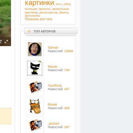
картинки
,
,
,
котэ
обои
,
,
полиция
приколы
прикольные
,
,
,
картинки
регистратор
факты
фотожабы
Показать все теги
ТОП АВТОРОВ
Sarvan
Новостей:
12926
Naruto
Новостей:
734
YourRock
Новостей:
437
Ronek
Новостей:
266
.anchen
Новостей:
247