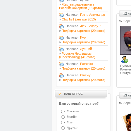
»
Жертвы дедовщины в
Российской армии (13 фото)
#2 н
Написал:
Гость Александр
»
Chip №1 (январь 2013)
Заре
Написал:
Alex-Sensey-Z
»
Подборка картинок (20 фото)
Написал:
Kyo
»
Подборка картинок (20 фото)
Написал:
Лучший
»
Русские Черлидеры
(Cheerleading) (41 фото)
Написал:
Petrenko
Публик
»
Подборка картинок (20 фото)
Коммен
Статус
Написал:
klinskiy
»
Подборка картинок (20 фото)
НАШ ОПРОС
#3 н
Заре
Ваш сотовый оператор?
Мегафон
Билайн
Мтс
Другой