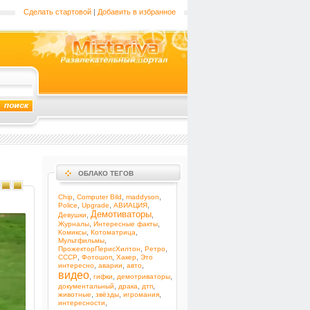
Сделать стартовой
|
Добавить в избранное
ОБЛАКО ТЕГОВ
,
,
,
Chip
Computer Bild
maddyson
,
,
,
Police
Upgrade
АВИАЦИЯ
Демотиваторы
,
,
Девушки
,
,
Журналы
Интересные факты
,
,
Комиксы
Котоматрица
,
Мультфильмы
,
,
ПрожекторПерисХилтон
Ретро
,
,
,
СССР
Фотошоп
Хакер
Это
,
,
,
интересно
аварии
авто
видео
,
,
,
гифки
демотриваторы
,
,
,
документальный
драка
дтп
,
,
,
животные
звёзды
игромания
,
интересности