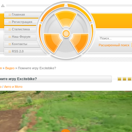
::
Главная
::
Регистрация
::
Статистика
::
Наш Форум
::
Контакты
Расширенный поиск
::
RSS 2.0
я
»
Видео
» Помните игру Excitebike?
ите игру Excitebike?
о
/
Авто и Мото