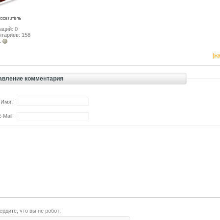
аций: 0
тариев: 158
:
[жа
авление комментария
 Имя:
-Mail:
ердите, что вы не робот: