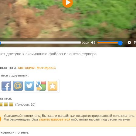
Воспроизвести
00:00
нет доступа к скачиванию файлов с нашего сервера
вые теги:
мотоцикл
мотокросс
ться с друзьями:
авится:
(Голосов:
10
)
Уважаемый посетитель, Вы зашли на сайт как незарегистрированный пользователь.
Мы рекомендуем Вам
зарегистрироваться
либо войти на сайт под своим именем.
 новости по теме: