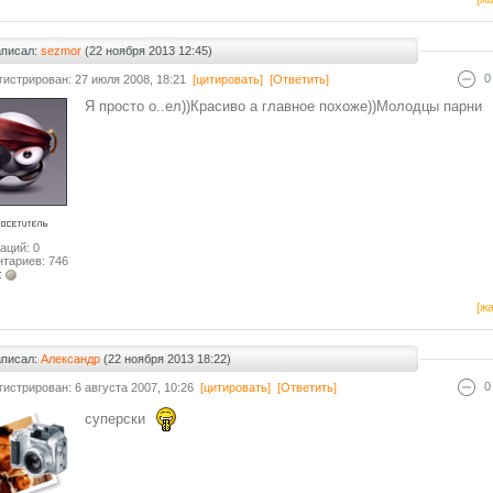
аписал:
sezmor
(22 ноября 2013 12:45)
0
гистрирован: 27 июля 2008, 18:21
[цитировать]
[Ответить]
Я просто о..ел))Красиво а главное похоже))Молодцы парни
аций: 0
тариев: 746
:
[жа
аписал:
Александр
(22 ноября 2013 18:22)
0
гистрирован: 6 августа 2007, 10:26
[цитировать]
[Ответить]
суперски