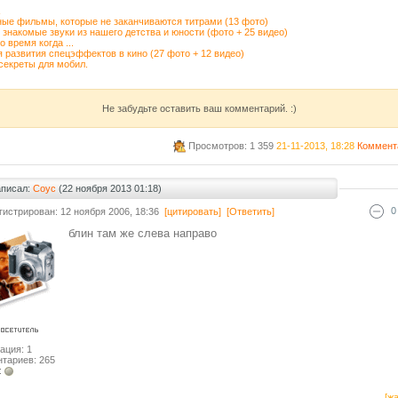
ые фильмы, которые не заканчиваются титрами (13 фото)
 знакомые звуки из нашего детства и юности (фото + 25 видео)
о время когда ...
 развития спецэффектов в кино (27 фото + 12 видео)
секреты для мобил.
Не забудьте оставить ваш комментарий. :)
Просмотров: 1 359
21-11-2013, 18:28
Коммент
аписал:
Coyc
(22 ноября 2013 01:18)
0
гистрирован: 12 ноября 2006, 18:36
[цитировать]
[Ответить]
блин там же слева направо
ация: 1
тариев: 265
:
[жа