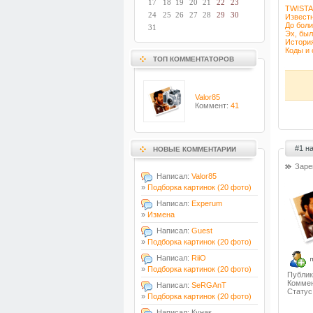
17
18
19
20
21
22
23
TWISTA
24
25
26
27
28
29
30
Известн
До боли
31
Эх, был
История
Коды и 
ТОП КОММЕНТАТОРОВ
Valor85
Коммент:
41
#1 н
НОВЫЕ КОММЕНТАРИИ
Заре
Написал:
Valor85
»
Подборка картинок (20 фото)
Написал:
Experum
»
Измена
Написал:
Guest
»
Подборка картинок (20 фото)
Написал:
RiiO
»
Подборка картинок (20 фото)
Публик
Коммен
Написал:
SeRGAnT
Статус
»
Подборка картинок (20 фото)
Написал: Кунак