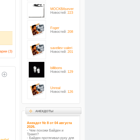
MOCKBAsever
Новостей:
223
Foger
Новостей:
208
saveliev-valeri
арии (
3
)
Новостей:
201
billibons
Новостей:
129
Unreal
Новостей:
126
АНЕКДОТЫ
Анекдот № 8 от 04 августа
2026.
- Чем похожи Байден и
Трамп?
- Байден протягивал руку для
лоба]