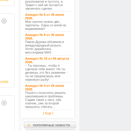
рукопожатия в пустоту, а
Трамп с ней же пытается
заключать сделки.
Анекдот № 6 от 30 июля
2026.
Мне срочно нужны две
зарплаты. Одна со мной не
выдерживает.
Анекдот № 8 от 30 июля
2026.
Павла Дурова объявили в
международный розыск.
Хотят доработать
мессенджер MAX.
Анекдот № 15 от 04 августа
2026.
– Ты просишь, чтобы я
сделала тебе минет. Но ты
делаешь это без уважения -
ты не предлагаешь мне
норковую шубу!
лоба]
Анекдот № 4 от 29 июля
2026.
Пошел к психологу решить
накопившиеся проблемы.
Сидим такие у него, оба
плачем, уже за второй
пришлось сбегать...
[ Ещё ]
ПОПУЛЯРНЫЕ НОВОСТИ