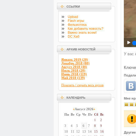
ССЫЛКИ
Upload
Flash
игры
Фильмотека
Как добавить новость?
Важно знать всем!
DC Хаб
АРХИВ НОВОСТЕЙ
У вас 
Январь 2019 (20)
Декабрь 2018 (80)
Август 2018 (40)
Ключе
Июль 2018 (20)
Июнь 2018 (119)
Подели
Май 2018 (139)
Показать / скрыть весь архив
КАЛЕНДАРЬ
Мне нр
«
Август 2026
»
Пн
Вт
Ср
Чт
Пт
Сб
Вс
1
2
3
4
5
6
7
8
9
10
11
12
13
14
15
16
Другие