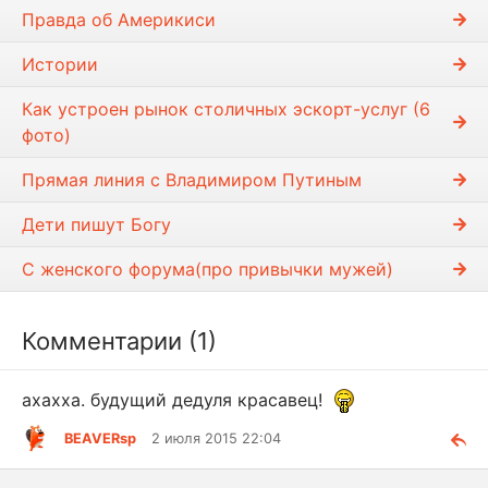
т
Правда об Америкиси
и
Истории
Как устроен рынок столичных эскорт-услуг (6
фото)
Прямая линия с Владимиром Путиным
Дети пишyт Богy
С женского форума(про привычки мужей)
Комментарии (1)
ахахха. будущий дедуля красавец!
BEAVERsp
2 июля 2015 22:04