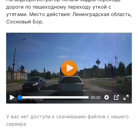
дороги по пешеходному переходу уткой с
утятами. Место действия: Ленинградская область,
Сосновый Бор.
В
о
с
п
00:00
р
о
У вас нет доступа к скачиванию файлов с нашего
и
сервера
з
в