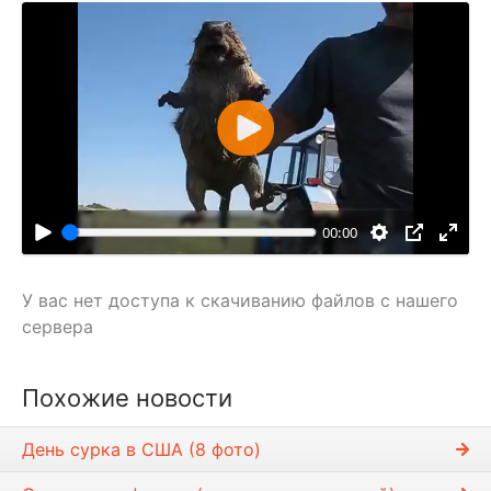
В
о
с
п
00:00
р
о
У вас нет доступа к скачиванию файлов с нашего
и
сервера
з
в
е
Похожие новости
с
т
День сурка в США (8 фото)
и