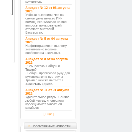
кончились.
Анекдот № 12 от 06 августа
2026.
Учёные выяснили, что на
самом деле вместо ИИ-
помощника «Алиса» на все
вопросы пользователей
отвечает Анатолий
Вассерман.
Анекдот № 5 от 04 августа
2026.
На фотографиях я выгляжу
значительно моложе,
особенно на школьных.
Анекдот № 8 от 04 августа
2026.
- Чем похожи Байден и
Трамп?
- Байден протягивал руку для
рукопожатия в пустоту, а
Трамп с ней же пытается
заключать сделки.
Анекдот № 11 от 01 августа
2026.
Удивительное рядом. Сейчас
любой немец, японец или
кореец может оказаться
китайцем.
[ Ещё ]
ПОПУЛЯРНЫЕ НОВОСТИ