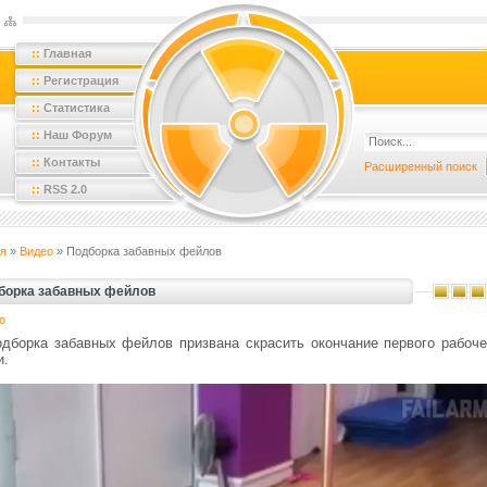
::
Главная
::
Регистрация
::
Статистика
::
Наш Форум
::
Контакты
Расширенный поиск
::
RSS 2.0
я
»
Видео
» Подборка забавных фейлов
борка забавных фейлов
о
одборка забавных фейлов призвана скрасить окончание первого рабоче
и.