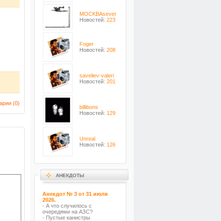
MOCKBAsever
Новостей:
223
Foger
Новостей:
208
saveliev-valeri
Новостей:
201
арии (
0
)
billibons
Новостей:
129
Unreal
Новостей:
126
АНЕКДОТЫ
Анекдот № 3 от 31 июля
2026.
- А что случилось с
очередями на АЗС?
- Пустые канистры