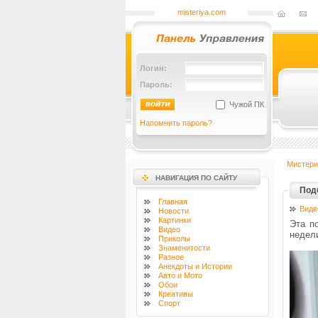
misteriya.com
Логин:
Пароль:
Чужой ПК
Напомнить пароль?
Мистери
НАВИГАЦИЯ ПО САЙТУ
Под
Главная
Виде
Новости
Картинки
Эта п
Видео
недел
Приколы
Знаменитости
Разное
Анекдоты и Истории
Авто и Мото
Обои
Креативы
Спорт