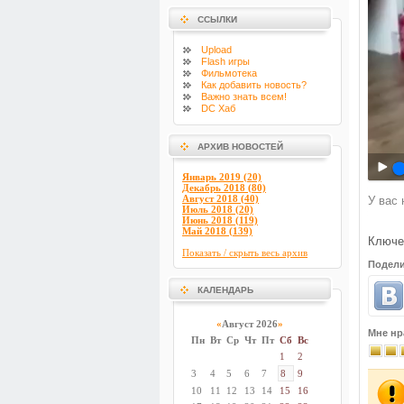
ССЫЛКИ
Upload
Flash
игры
Фильмотека
Как добавить новость?
Важно знать всем!
DC Хаб
АРХИВ НОВОСТЕЙ
Январь 2019 (20)
Декабрь 2018 (80)
Август 2018 (40)
У вас 
Июль 2018 (20)
Июнь 2018 (119)
Май 2018 (139)
Ключе
Показать / скрыть весь архив
Подели
КАЛЕНДАРЬ
«
Август 2026
»
Мне нр
Пн
Вт
Ср
Чт
Пт
Сб
Вс
1
2
3
4
5
6
7
8
9
10
11
12
13
14
15
16