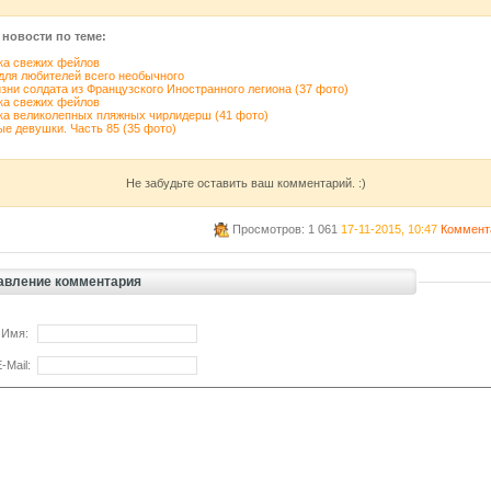
 новости по теме:
ка свежих фейлов
для любителей всего необычного
зни солдата из Французского Иностранного легиона (37 фото)
ка свежих фейлов
ка великолепных пляжных чирлидерш (41 фото)
е девушки. Часть 85 (35 фото)
Не забудьте оставить ваш комментарий. :)
Просмотров: 1 061
17-11-2015, 10:47
Коммент
авление комментария
 Имя:
-Mail: