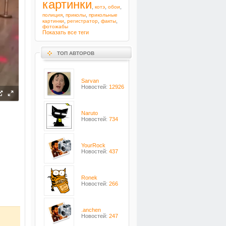
картинки
,
,
,
котэ
обои
,
,
полиция
приколы
прикольные
,
,
,
картинки
регистратор
факты
фотожабы
Показать все теги
ТОП АВТОРОВ
Sarvan
Новостей:
12926
Naruto
Новостей:
734
YourRock
Новостей:
437
Ronek
Новостей:
266
.anchen
Новостей:
247