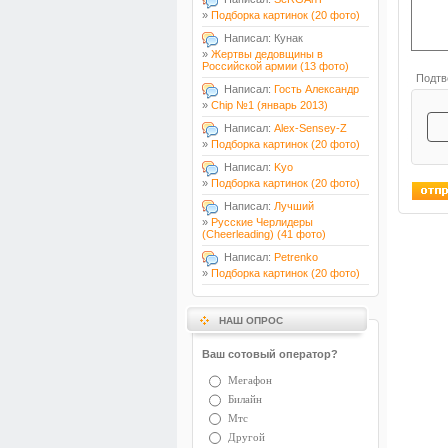
»
Подборка картинок (20 фото)
Написал: Кунак
»
Жертвы дедовщины в
Российской армии (13 фото)
Подтв
Написал:
Гость Александр
»
Chip №1 (январь 2013)
Написал:
Alex-Sensey-Z
»
Подборка картинок (20 фото)
Написал:
Kyo
»
Подборка картинок (20 фото)
Написал:
Лучший
»
Русские Черлидеры
(Cheerleading) (41 фото)
Написал:
Petrenko
»
Подборка картинок (20 фото)
НАШ ОПРОС
Ваш сотовый оператор?
Мегафон
Билайн
Мтс
Другой