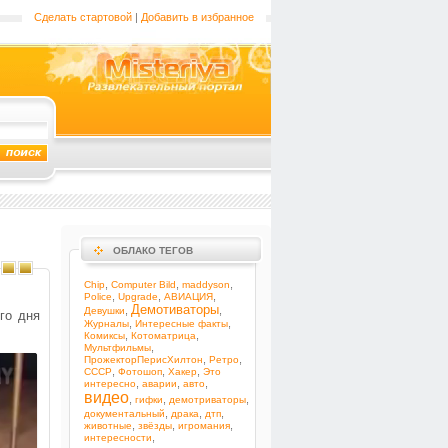
Сделать стартовой
|
Добавить в избранное
ОБЛАКО ТЕГОВ
,
,
,
Chip
Computer Bild
maddyson
,
,
,
Police
Upgrade
АВИАЦИЯ
Демотиваторы
,
,
Девушки
го дня
,
,
Журналы
Интересные факты
,
,
Комиксы
Котоматрица
,
Мультфильмы
,
,
ПрожекторПерисХилтон
Ретро
,
,
,
СССР
Фотошоп
Хакер
Это
,
,
,
интересно
аварии
авто
видео
,
,
,
гифки
демотриваторы
,
,
,
документальный
драка
дтп
,
,
,
животные
звёзды
игромания
,
интересности