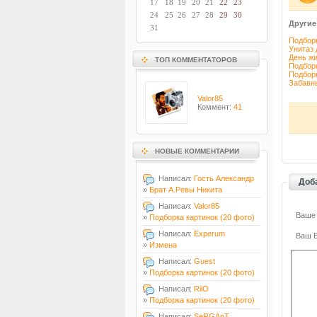
17
18
19
20
21
22
23
24
25
26
27
28
29
30
Другие
31
Подбор
Унитаз 
День жи
ТОП КОММЕНТАТОРОВ
Подбор
Подбор
Забавны
Valor85
Коммент:
41
НОВЫЕ КОММЕНТАРИИ
Написал:
Гость Александр
Доб
»
Брат А.Ревы Никита
Написал:
Valor85
Ваше
»
Подборка картинок (20 фото)
Написал:
Experum
Ваш E
»
Измена
Написал:
Guest
»
Подборка картинок (20 фото)
Написал:
RiiO
»
Подборка картинок (20 фото)
Написал:
SeRGAnT