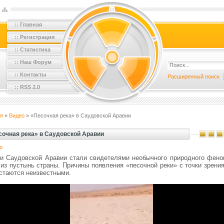
::
Главная
::
Регистрация
::
Статистика
::
Наш Форум
::
Контакты
Расширенный поиск
::
RSS 2.0
я
»
Видео
» «Песочная река» в Саудовской Аравии
сочная река» в Саудовской Аравии
о
и Саудовской Аравии стали свидетелями необычного природного фено
 из пустынь страны. Причины появления «песочной реки» с точки зрения
остаются неизвестными.