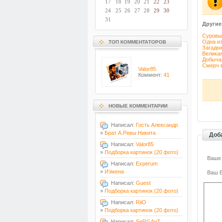
17
18
19
20
21
22
23
24
25
26
27
28
29
30
31
Другие
Суровые
Одна из
ТОП КОММЕНТАТОРОВ
Загадки
Великая
Добыча 
Смерч в
Valor85
Коммент:
41
НОВЫЕ КОММЕНТАРИИ
Написал:
Гость Александр
»
Брат А.Ревы Никита
Доб
Написал:
Valor85
»
Подборка картинок (20 фото)
Ваше
Написал:
Experum
»
Измена
Ваш E
Написал:
Guest
»
Подборка картинок (20 фото)
Написал:
RiiO
»
Подборка картинок (20 фото)
Написал:
SeRGAnT