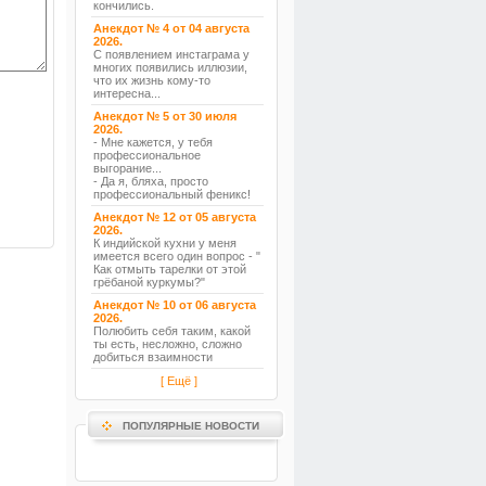
кончились.
Анекдот № 4 от 04 августа
2026.
С появлением инстаграма у
многих появились иллюзии,
что их жизнь кому-то
интересна...
Анекдот № 5 от 30 июля
2026.
- Мне кажется, у тебя
профессиональное
выгорание...
- Да я, бляха, просто
профессиональный феникс!
Анекдот № 12 от 05 августа
2026.
К индийской кухни у меня
имеется всего один вопрос - "
Как отмыть тарелки от этой
грёбаной куркумы?"
Анекдот № 10 от 06 августа
2026.
Полюбить себя таким, какой
ты есть, несложно, сложно
добиться взаимности
[ Ещё ]
ПОПУЛЯРНЫЕ НОВОСТИ