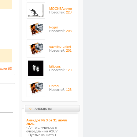
MOCKBAsever
Новостей:
223
Foger
Новостей:
208
saveliev-valeri
Новостей:
201
billibons
арии (
0
)
Новостей:
129
Unreal
Новостей:
126
АНЕКДОТЫ
Анекдот № 3 от 31 июля
2026.
- А что случилось с
очередями на АЗС?
- Пустые канистры