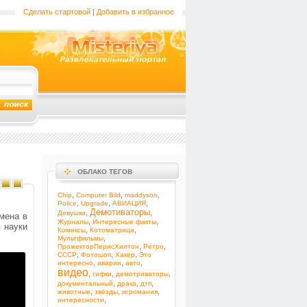
Сделать стартовой
|
Добавить в избранное
ОБЛАКО ТЕГОВ
,
,
,
Chip
Computer Bild
maddyson
,
,
,
Police
Upgrade
АВИАЦИЯ
Демотиваторы
,
,
Девушки
мена в
,
,
Журналы
Интересные факты
 науки
,
,
Комиксы
Котоматрица
,
Мультфильмы
,
,
ПрожекторПерисХилтон
Ретро
,
,
,
СССР
Фотошоп
Хакер
Это
,
,
,
интересно
аварии
авто
видео
,
,
,
гифки
демотриваторы
,
,
,
документальный
драка
дтп
,
,
,
животные
звёзды
игромания
,
интересности