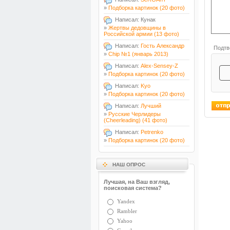
»
Подборка картинок (20 фото)
Написал: Кунак
»
Жертвы дедовщины в
Российской армии (13 фото)
Написал:
Гость Александр
Подтв
»
Chip №1 (январь 2013)
Написал:
Alex-Sensey-Z
»
Подборка картинок (20 фото)
Написал:
Kyo
»
Подборка картинок (20 фото)
Написал:
Лучший
»
Русские Черлидеры
(Cheerleading) (41 фото)
Написал:
Petrenko
»
Подборка картинок (20 фото)
НАШ ОПРОС
Лучшая, на Ваш взгляд,
поисковая система?
Yandex
Rambler
Yahoo