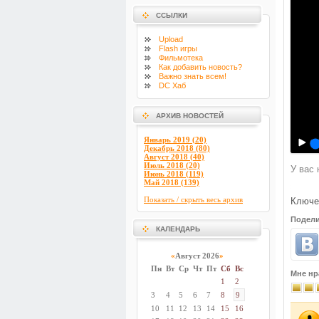
ССЫЛКИ
Upload
Flash
игры
Фильмотека
Как добавить новость?
Важно знать всем!
DC Хаб
АРХИВ НОВОСТЕЙ
Январь 2019 (20)
Декабрь 2018 (80)
Август 2018 (40)
Июль 2018 (20)
У вас 
Июнь 2018 (119)
Май 2018 (139)
Показать / скрыть весь архив
Ключе
Подели
КАЛЕНДАРЬ
«
Август 2026
»
Пн
Вт
Ср
Чт
Пт
Сб
Вс
Мне нр
1
2
3
4
5
6
7
8
9
10
11
12
13
14
15
16