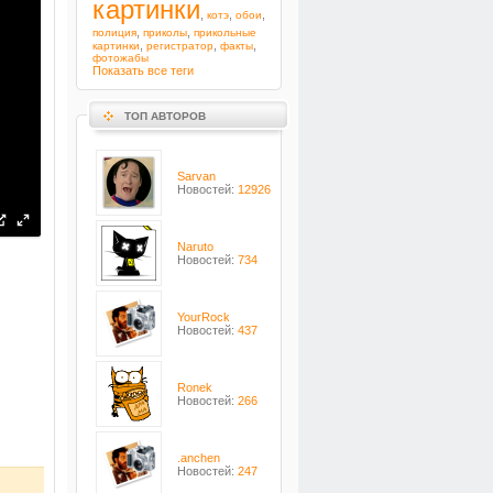
картинки
,
,
,
котэ
обои
,
,
полиция
приколы
прикольные
,
,
,
картинки
регистратор
факты
фотожабы
Показать все теги
ТОП АВТОРОВ
Sarvan
Новостей:
12926
Naruto
Новостей:
734
YourRock
Новостей:
437
Ronek
Новостей:
266
.anchen
Новостей:
247