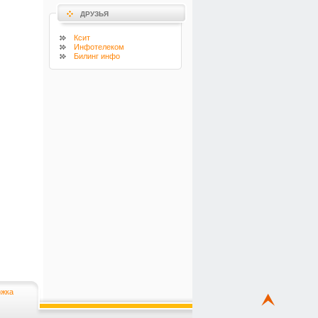
ДРУЗЬЯ
Ксит
Инфотелеком
Билинг инфо
жка