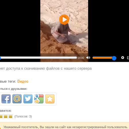
Воспроизвести
00:00
нет доступа к скачиванию файлов с нашего сервера
вые теги:
Видео
ться с друзьями:
авится:
(Голосов:
3
)
Уважаемый посетитель, Вы зашли на сайт как незарегистрированный пользователь.