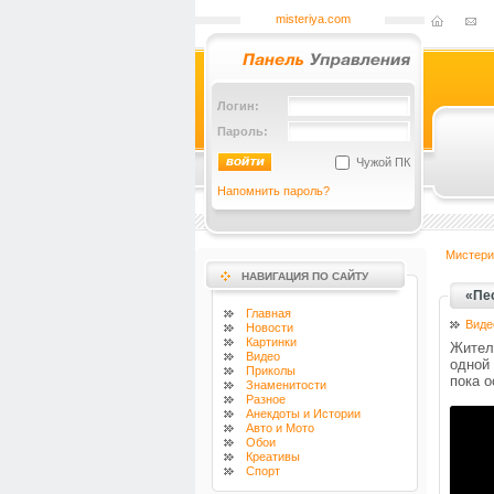
misteriya.com
Логин:
Пароль:
Чужой ПК
Напомнить пароль?
Мистери
НАВИГАЦИЯ ПО САЙТУ
«Пе
Главная
Виде
Новости
Картинки
Жител
Видео
одной
Приколы
пока 
Знаменитости
Разное
Анекдоты и Истории
Авто и Мото
Обои
Креативы
Спорт