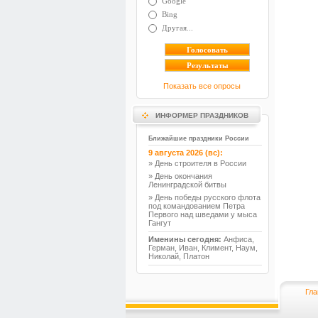
Google
Bing
Другая...
Показать все опросы
ИНФОРМЕР ПРАЗДНИКОВ
Ближайшие праздники России
9 августа 2026 (вс):
» День строителя в России
» День окончания
Ленинградской битвы
» День победы русского флота
под командованием Петра
Первого над шведами у мыса
Гангут
Именины сегодня:
Анфиса,
Герман, Иван, Климент, Наум,
Николай, Платон
Гла