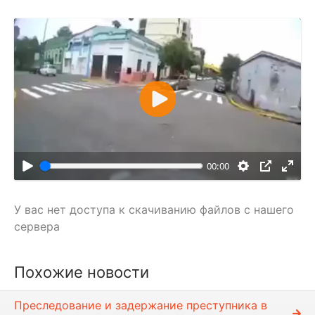
В
о
с
п
00:00
р
о
У вас нет доступа к скачиванию файлов с нашего
и
сервера
з
в
е
Похожие новости
с
т
Преследование и задержание преступника в
и