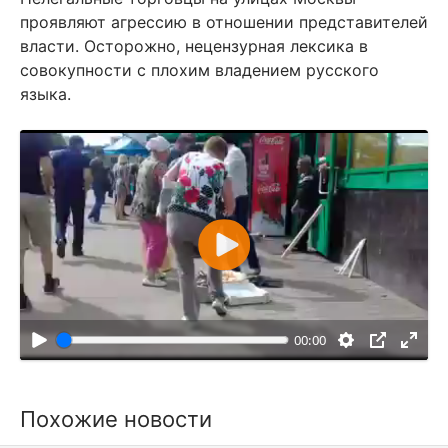
проявляют агрессию в отношении представителей
власти. Осторожно, нецензурная лексика в
совокупности с плохим владением русского
языка.
В
о
с
п
00:00
р
о
и
Похожие новости
з