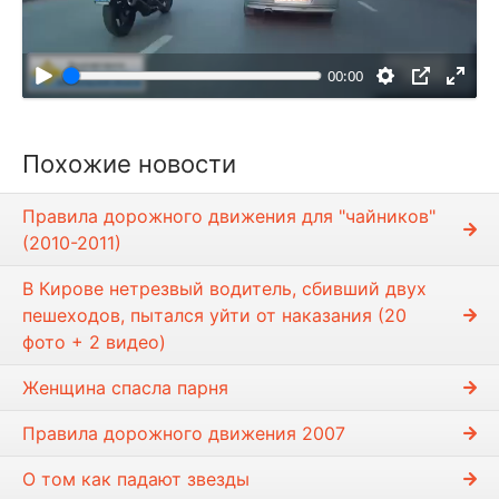
о
с
п
00:00
р
о
и
Похожие новости
з
в
Правила дорожного движения для "чайников"
е
(2010-2011)
с
т
В Кирове нетрезвый водитель, сбивший двух
и
пешеходов, пытался уйти от наказания (20
фото + 2 видео)
Женщина спасла парня
Правила дорожного движения 2007
О том как падают звезды