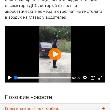
инспектора ДПС, который выполняет
акробатические номера и стреляет из пистолета
в воздух на глазах у водителей.
В
о
с
п
00:00
р
о
и
Похожие новости
з
в
Коды и секреты для мобил.