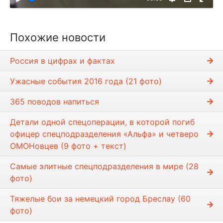
р
о
и
Похожие новости
з
в
Россия в цифрах и фактах
е
с
Ужасные события 2016 года (21 фото)
т
и
365 поводов напиться
Детали одной спецоперации, в которой погиб
офицер спецподразделения «Альфа» и четверо
ОМОНовцев (9 фото + текст)
Самые элитные спецподразделения в мире (28
фото)
Тяжелые бои за немецкий город Бреслау (60
фото)