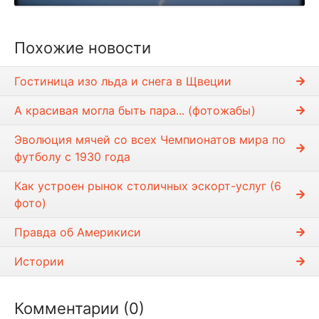
р
о
и
Похожие новости
з
в
Гостиница изо льда и снега в Щвеции
е
с
А красивая могла быть пара... (фотожабы)
т
и
Эволюция мячей со всех Чемпионатов мира по
футболу с 1930 года
Как устроен рынок столичных эскорт-услуг (6
фото)
Правда об Америкиси
Истории
Комментарии (0)