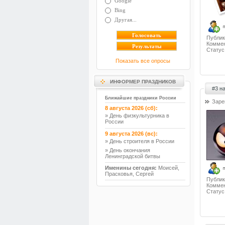
Google
Bing
Другая...
Публик
Коммен
Статус
Показать все опросы
ИНФОРМЕР ПРАЗДНИКОВ
#3 н
Ближайшие праздники России
Заре
8 августа 2026 (сб):
» День физкультурника в
России
9 августа 2026 (вс):
» День строителя в России
» День окончания
Ленинградской битвы
Именины сегодня:
Моисей,
Прасковья, Сергей
Публик
Коммен
Статус