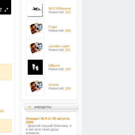
MOCKBAsever
Новостей:
223
Foger
Новостей:
208
saveliev-valeri
Новостей:
201
billibons
Новостей:
129
Unreal
Новостей:
126
АНЕКДОТЫ
то)
Анекдот № 6 от 03 августа
2026.
- Дорогой скушай блинчики, я
в них всю свою душу
вложила.