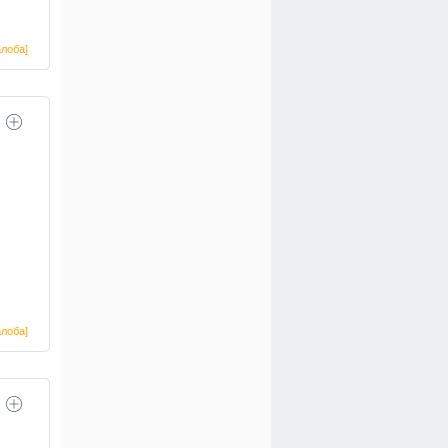
лоба]
лоба]