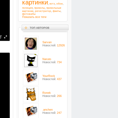
картинки
,
,
,
котэ
обои
,
,
полиция
приколы
прикольные
,
,
,
картинки
регистратор
факты
фотожабы
Показать все теги
ТОП АВТОРОВ
Sarvan
Новостей:
12926
Naruto
Новостей:
734
YourRock
Новостей:
437
Ronek
Новостей:
266
.anchen
Новостей:
247