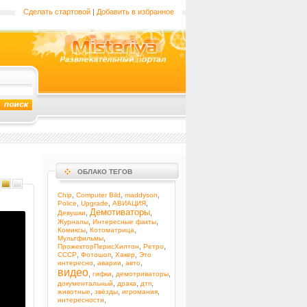
Сделать стартовой
|
Добавить в избранное
ОБЛАКО ТЕГОВ
,
,
,
Chip
Computer Bild
maddyson
,
,
,
Police
Upgrade
АВИАЦИЯ
Демотиваторы
,
,
Девушки
,
,
Журналы
Интересные факты
,
,
Комиксы
Котоматрица
,
Мультфильмы
,
,
ПрожекторПерисХилтон
Ретро
,
,
,
СССР
Фотошоп
Хакер
Это
,
,
,
интересно
аварии
авто
видео
,
,
,
гифки
демотриваторы
,
,
,
документальный
драка
дтп
,
,
,
животные
звёзды
игромания
,
интересности