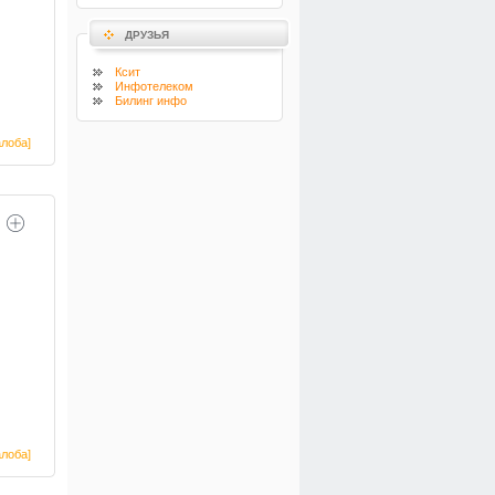
ДРУЗЬЯ
Ксит
Инфотелеком
Билинг инфо
лоба]
лоба]