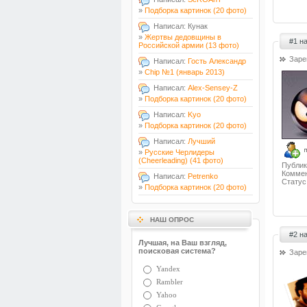
»
Подборка картинок (20 фото)
Написал: Кунак
»
Жертвы дедовщины в
#1 н
Российской армии (13 фото)
Заре
Написал:
Гость Александр
»
Chip №1 (январь 2013)
Написал:
Alex-Sensey-Z
»
Подборка картинок (20 фото)
Написал:
Kyo
»
Подборка картинок (20 фото)
Написал:
Лучший
»
Русские Черлидеры
(Cheerleading) (41 фото)
Публик
Коммен
Написал:
Petrenko
Статус
»
Подборка картинок (20 фото)
НАШ ОПРОС
#2 н
Лучшая, на Ваш взгляд,
поисковая система?
Заре
Yandex
Rambler
Yahoo