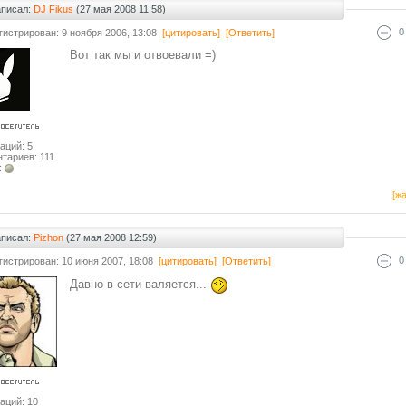
аписал:
DJ Fikus
(27 мая 2008 11:58)
0
гистрирован: 9 ноября 2006, 13:08
[цитировать]
[Ответить]
Вот так мы и отвоевали =)
аций: 5
тариев: 111
:
[жа
аписал:
Pizhon
(27 мая 2008 12:59)
0
гистрирован: 10 июня 2007, 18:08
[цитировать]
[Ответить]
Давно в сети валяется...
аций: 10