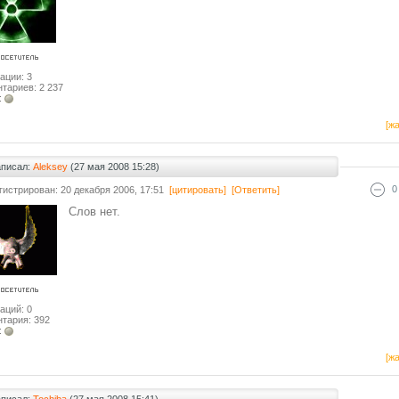
ации: 3
тариев: 2 237
:
[жа
аписал:
Aleksey
(27 мая 2008 15:28)
0
гистрирован: 20 декабря 2006, 17:51
[цитировать]
[Ответить]
Слов нет.
аций: 0
тария: 392
:
[жа