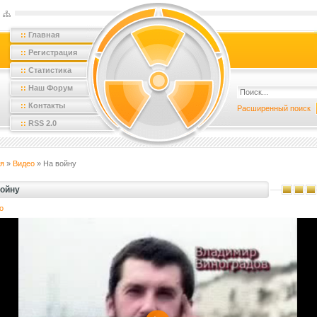
::
Главная
::
Регистрация
::
Статистика
::
Наш Форум
::
Контакты
Расширенный поиск
::
RSS 2.0
я
»
Видео
» На войну
войну
о