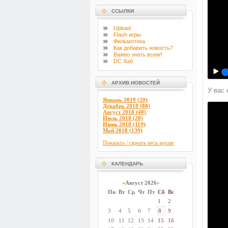
ССЫЛКИ
Upload
Flash
игры
Фильмотека
Как добавить новость?
Важно знать всем!
DC Хаб
АРХИВ НОВОСТЕЙ
У вас 
Январь 2019 (20)
Декабрь 2018 (80)
Август 2018 (40)
Июль 2018 (20)
Июнь 2018 (119)
Май 2018 (139)
Показать / скрыть весь архив
КАЛЕНДАРЬ
«
Август 2026
»
Пн
Вт
Ср
Чт
Пт
Сб
Вс
1
2
3
4
5
6
7
8
9
10
11
12
13
14
15
16