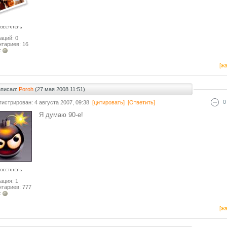
аций: 0
тариев: 16
:
[жа
аписал:
Poroh
(27 мая 2008 11:51)
0
гистрирован: 4 августа 2007, 09:38
[цитировать]
[Ответить]
Я думаю 90-е!
ация: 1
тариев: 777
:
[жа