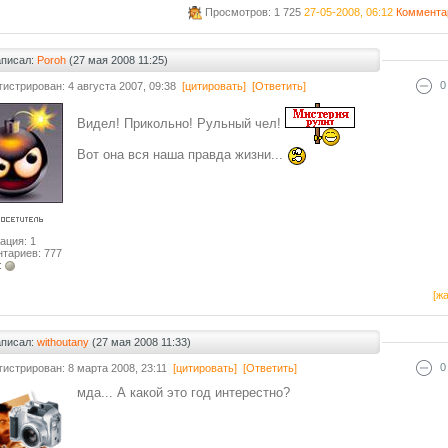
Просмотров: 1 725
27-05-2008, 06:12
Коммента
аписал:
Poroh
(27 мая 2008 11:25)
0
гистрирован: 4 августа 2007, 09:38
[цитировать]
[Ответить]
Видел! Прикольно! Рульный чел!
Вот она вся наша правда жизни...
ация: 1
тариев: 777
:
[жа
аписал:
withoutany
(27 мая 2008 11:33)
0
гистрирован: 8 марта 2008, 23:11
[цитировать]
[Ответить]
мда... А какой это год интерестно?