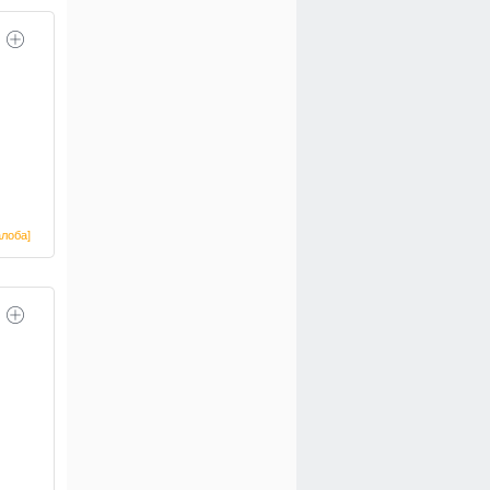
лоба]