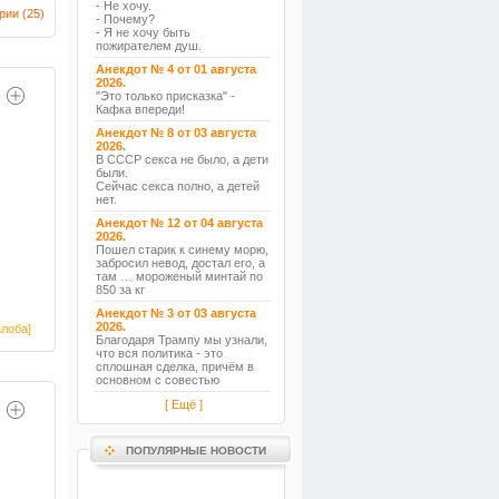
- Не хочу.
рии (
25
)
- Почему?
- Я не хочу быть
пожирателем душ.
Анекдот № 4 от 01 августа
2026.
"Это только присказка" -
Кафка впереди!
Анекдот № 8 от 03 августа
2026.
В СССР секса не было, а дети
были.
Сейчас секса полно, а детей
нет.
Анекдот № 12 от 04 августа
2026.
Пошел старик к синему морю,
забросил невод, достал его, а
там … мороженый минтай по
850 за кг
Анекдот № 3 от 03 августа
2026.
лоба]
Благодаря Трампу мы узнали,
что вся политика - это
сплошная сделка, причём в
основном с совестью
[ Ещё ]
ПОПУЛЯРНЫЕ НОВОСТИ