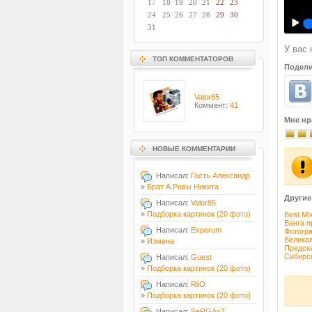
17
18
19
20
21
22
23
24
25
26
27
28
29
30
31
У вас 
ТОП КОММЕНТАТОРОВ
Подели
Valor85
Коммент:
41
Мне нр
НОВЫЕ КОММЕНТАРИИ
Написал:
Гость Александр
»
Брат А.Ревы Никита
Другие
Написал:
Valor85
»
Подборка картинок (20 фото)
Best Mi
Ванга п
Написал:
Experum
Фотогра
Великая
»
Измена
Предск
Сибирск
Написал:
Guest
»
Подборка картинок (20 фото)
Написал:
RiiO
»
Подборка картинок (20 фото)
Написал:
SeRGAnT