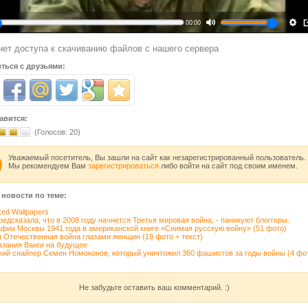
00:00
нет доступа к скачиванию файлов с нашего сервера
ться с друзьями:
авится:
(Голосов:
20
)
Уважаемый посетитель, Вы зашли на сайт как незарегистрированный пользователь.
Мы рекомендуем Вам
зарегистрироваться
либо войти на сайт под своим именем.
 новости по теме:
xed Wallpapers
редсказала, что в 2008 году начнется Третья мировая война, - паникуют блоггеры.
фии Москвы 1941 года в американской книге «Снимая русскую войну» (51 фото)
 Отечественная война глазами женщин (19 фото + текст)
азания Ванги на будущее
ий снайпер Семен Номоконов, который уничтожил 360 фашистов за годы войны (4 фо
Не забудьте оставить ваш комментарий. :)