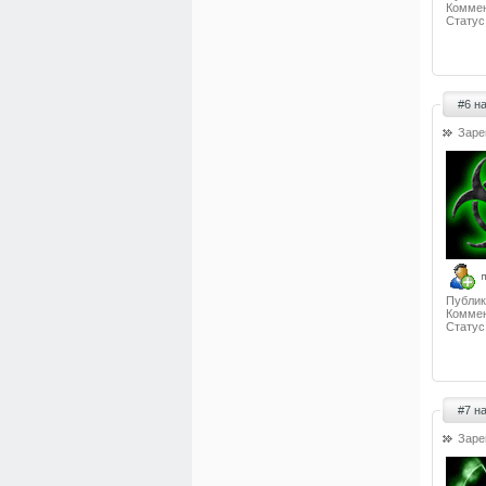
Коммен
Статус
#6 н
Заре
Публик
Коммен
Статус
#7 н
Заре