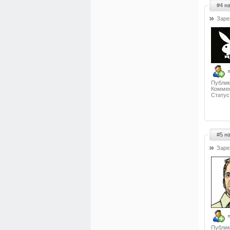
#4 н
Заре
Публик
Коммен
Статус
#5 н
Заре
Публик