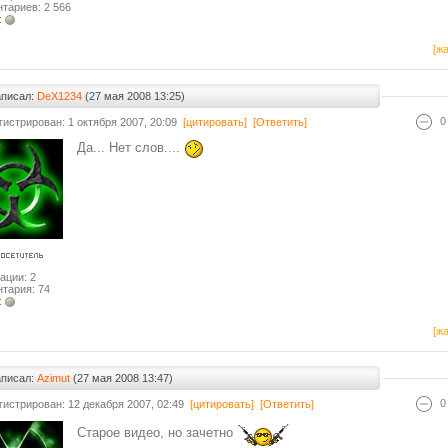
тариев: 2 566
:
[жа
аписал:
DeX1234
(27 мая 2008 13:25)
0
гистрирован: 1 октября 2007, 20:09
[цитировать]
[Ответить]
Да... Нет слов....
ации: 2
тария: 74
:
[жа
аписал:
Azimut
(27 мая 2008 13:47)
0
гистрирован: 12 декабря 2007, 02:49
[цитировать]
[Ответить]
Старое видео, но зачетно