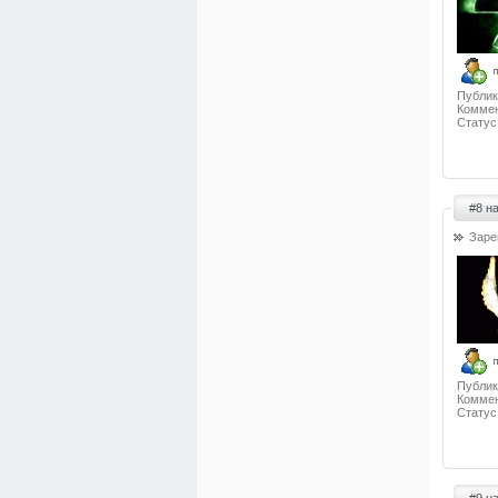
Публик
Коммен
Статус
#8 н
Заре
Публик
Коммен
Статус