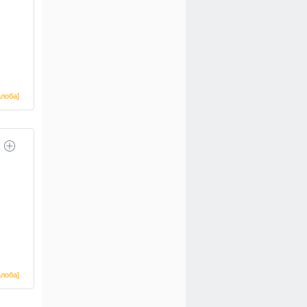
лоба]
лоба]