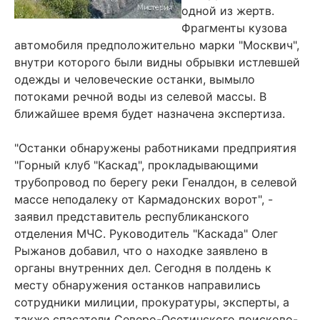
одной из жертв.
Фрагменты кузова
автомобиля предположительно марки "Москвич",
внутри которого были видны обрывки истлевшей
одежды и человеческие останки, вымыло
потоками речной воды из селевой массы. В
ближайшее время будет назначена экспертиза.
"Останки обнаружены работниками предприятия
"Горный клуб "Каскад", прокладывающими
трубопровод по берегу реки Геналдон, в селевой
массе неподалеку от Кармадонских ворот", -
заявил представитель республиканского
отделения МЧС. Руководитель "Каскада" Олег
Рыжанов добавил, что о находке заявлено в
органы внутренних дел. Сегодня в полдень к
месту обнаружения останков направились
сотрудники милиции, прокуратуры, эксперты, а
также спасатели Северо-Осетинского поисково-