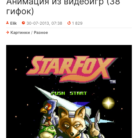
Анимация из видеоигр (38
гифок)
Elik
30-07-2013, 07:38
1 829
Картинки
/
Разное