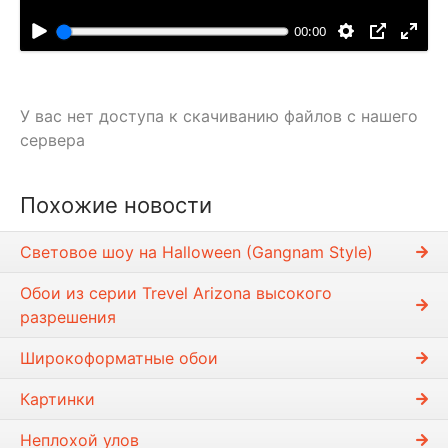
с
п
00:00
р
о
и
У вас нет доступа к скачиванию файлов с нашего
з
сервера
в
е
с
Похожие новости
т
и
Световое шоу на Halloween (Gangnam Style)
Обои из серии Trevel Arizona высокого
разрешения
Широкоформатные обои
Картинки
Неплохой улов