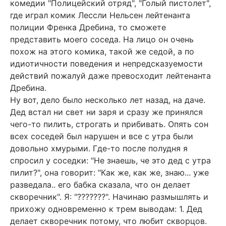
комедии "Полицейский отряд", "Голый пистолет",
где играл комик Лессли Нельсен лейтенанта
полиции Френка Дребина, то сможете
представить моего соседа. На лицо он очень
похож на этого комика, такой же седой, а по
идиотичности поведения и непредсказуемости
действий пожалуй даже превосходит лейтенанта
Дребина.
Ну вот, дело было несколько лет назад, на даче.
Дед встал ни свет ни заря и сразу же принялся
чего-то пилить, строгать и прибивать. Опять сон
всех соседей был нарушен и все с утра были
довольно хмурыми. Где-то после полудня я
спросил у соседки: "Не знаешь, че это дед с утра
пилит?", она говорит: "Как же, как же, знаю... уже
разведала.. его бабка сказала, что он делает
скворечник". Я: "???????". Начинаю размышлять и
прихожу одновременно к трем выводам: 1. Дед
делает скворечник потому, что любит скворцов.