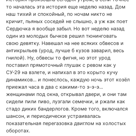
то началась эта история еще неделю назад. Дом
наш тихий и спокойный, по ночам никто не
кричит, пьяных соседей не слышно, а уж как поет
Сердючка я вообще забыл. Но вот неделю назад
один из молодых бычков решил тюнинговать
свою девятку. Навешал на нее всяких обвесов и
антикрыльев (урод, лучше б кузов заварил, весь
гнилой). Ну, обвесы то фигня, но этот урод
поставил прямоточный глушак с ревом как у
СУ-29 на взлете, и напихал в это корыто кучу
динамиков... и понеслось, каждую ночь этот козёл
приежал часа в два с какими-то э-э-э...
женщинами под окна, открывал двери, и они там
сидели пили пиво, лузгали семечки, и ржали как
стадо диких бандерлогов. Кроме того, включался
шансон, и периодически устраивалась
показательная перегазовка двиглом на холостых
оборотах.