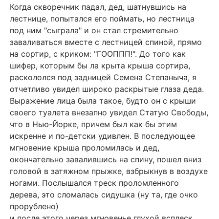
Когда скворечник падал, дед, шатнувшись на
лестнице, попытался его поймать, но лестница
под ним "сыграла" и он стал стремительно
заваливаться вместе с лестницей спиной, прямо
на сортир, с криком: "ГООППП!". До того как
шифер, которым бы ла крыта крыша сортира,
раскололся под задницей Семена Степаныча, я
отчетливо увидел широко раскрытые глаза деда.
Выражение лица была такое, будто он с крыши
своего туалета внезапно увидел Статую Свободы,
что в Нью-Йорке, причем был как бы этим
искренне и по-детски удивлен. В последующее
мгновение крыша проломилась и дед,
окончательно завалившись на спину, пошел вниз
головой в затяжном прыжке, взбрыкнув в воздухе
ногами. Послышался треск проломленного
дерева, это сломалась сидушка (ну та, где очко
прорублено)
и после этого через мгновенье глухой всплеск.