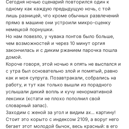
Сегодня ночью сценарий повторился один к
одному как каждую предыдущую ночь, с той
лишь разницей, что кроме обычных развлечений
прямо в машине они устроили микро-сценку
немецкой порнушки.
Но нам повезло, у чувака понтов было больше,
чем возможностей и через 10 минут оргия
закончилась и с диким ржанием парочка пошла
домой.
Короче говоря, этой ночью я опять не выспался и
с утра был основательно злой и помятый, равно
как и моя супруга. Позавтракали, собрались на
работу, и тут как только вышли из порадного
услышали дикий вопль и кучу ненормативной
лексики (кстати не плохо пополнил свой
словарный запас).
Заходим с женой за угол и видим аx... картину!
Стоит это корыто с индексом 2109, а воруг него
бегает этот молодой бычок, весь красный: в его