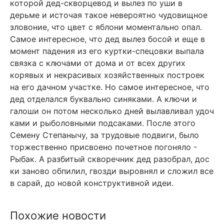
которой дед-скворцевод и вылез по уши в
дерьме и источая такое невероятно чудовищное
зловоние, что цвет с яблони моментально опал.
Самое интересное, что дед вылез босой и еще в
момент падения из его куртки-спецовки выпала
связка с ключами от дома и от всех других
корявых и некрасивых хозяйственных построек
на его дачном участке. Но самое интересное, что
дед отделался буквально синяками. А ключи и
галоши он потом несколько дней вылавливал удоч
ками и рыболовными подсаками. После этого
Семену Степанычу, за трудовые подвиги, было
торжественно присвоено почетное погоняло -
Рыбак. А разбитый скворечник дед разобрал, дос
ки заново обпилил, гвозди выровнял и сложил все
в сарай, до новой конструктивной идеи.
Похожие новости