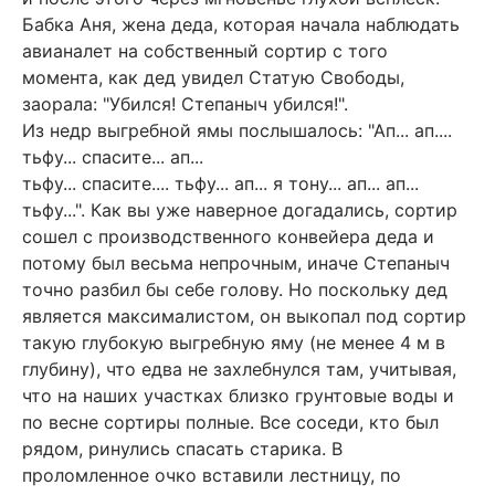
Бабка Аня, жена деда, которая начала наблюдать
авианалет на собственный сортир с того
момента, как дед увидел Статую Свободы,
заорала: "Убился! Степаныч убился!".
Из недр выгребной ямы послышалось: "Ап... ап....
тьфу... спасите... ап...
тьфу... спасите.... тьфу... ап... я тону... ап... ап...
тьфу...". Как вы уже наверное догадались, сортир
сошел с производственного конвейера деда и
потому был весьма непрочным, иначе Степаныч
точно разбил бы себе голову. Но поскольку дед
является максималистом, он выкопал под сортир
такую глубокую выгребную яму (не менее 4 м в
глубину), что едва не захлебнулся там, учитывая,
что на наших участках близко грунтовые воды и
по весне сортиры полные. Все соседи, кто был
рядом, ринулись спасать старика. В
проломленное очко вставили лестницу, по