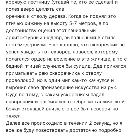
корявую лестницу (угадай те, кто ее сделал) и
полез вверх цеплять скв
оречник к стволу дерева. Когда он поднял это
птичью хижину на высоту 5-7 метров, я по
достоинству оценил этот гениальный
архитектурный шедевр, выполненный в стиле
пост-модернизм. Еще хорошо, что скворечник не
успел увидеть тот скворец-новосел, которому
полагался ордер на вселение в это жилище, а то с
бедной птицей случился бы суицид. Дед принялся
приматывать рею скворечника к стволу
проволокой, но в один миг как-то качнулся и
выронил свое произведение искусства из рук.
Судя по тому, с каким ускорением падал
скворечник и разбивался о ребро металлической
бочки стоявшей внизу, его вес был невероятно
тяжел.
Далее все происходило в течении 2 секунд, но я
все же буду повествовать достаточно подробно.