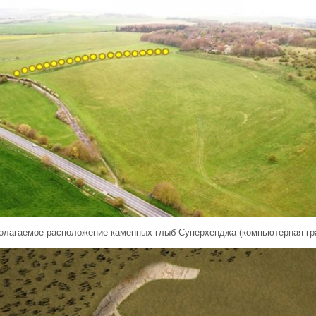
олагаемое расположение каменных глыб Суперхенджа (компьютерная гр