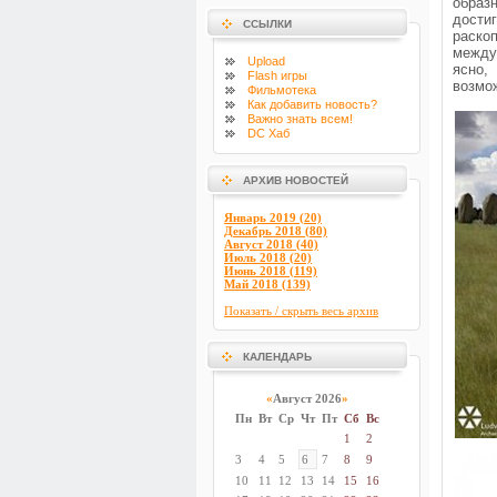
образ
дости
ССЫЛКИ
раско
между
Upload
ясно,
Flash
игры
возмо
Фильмотека
Как добавить новость?
Важно знать всем!
DC Хаб
АРХИВ НОВОСТЕЙ
Январь 2019 (20)
Декабрь 2018 (80)
Август 2018 (40)
Июль 2018 (20)
Июнь 2018 (119)
Май 2018 (139)
Показать / скрыть весь архив
КАЛЕНДАРЬ
«
Август 2026
»
Пн
Вт
Ср
Чт
Пт
Сб
Вс
1
2
3
4
5
6
7
8
9
10
11
12
13
14
15
16