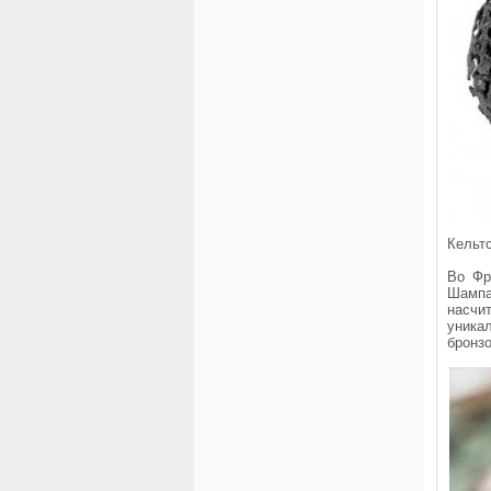
Кельт
Во Фр
Шампа
насчи
уника
бронзо