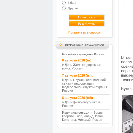
Safari
Другой
Показать все опросы
ИНФОРМЕР ПРАЗДНИКОВ
Ближайшие праздники России
В цен
6 августа 2026 (чт):
полам
» День Железнодорожных
оцени
войск России
вероя
выкин
7 августа 2026 (пт):
течени
» День Службы специальной
связи и информации
Федеральной службы охраны
Булоч
России
8 августа 2026 (сб):
» День физкультурника в
России
Именины сегодня:
Борис,
Георгий, Глеб, Давид, Иван,
Кристина, Николай, Роман