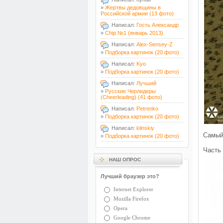
»
Жертвы дедовщины в
Российской армии (13 фото)
Написал:
Гость Александр
»
Chip №1 (январь 2013)
Написал:
Alex-Sensey-Z
»
Подборка картинок (20 фото)
Написал:
Kyo
»
Подборка картинок (20 фото)
Написал:
Лучший
»
Русские Черлидеры
(Cheerleading) (41 фото)
Написал:
Petrenko
»
Подборка картинок (20 фото)
Написал:
klinskiy
Самый
»
Подборка картинок (20 фото)
Часть
НАШ ОПРОС
Лучший браузер это?
Internet Explorer
Mozilla Firefox
Opera
Google Chrome