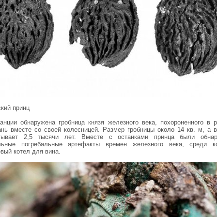
ский принц
анции обнаружена гробница князя железного века, похороненного в р
нь вместе со своей колесницей. Размер гробницы около 14 кв. м, а в
тывает 2,5 тысячи лет. Вместе с останками принца были обна
льные погребальные артефакты времен железного века, среди к
вый котел для вина.