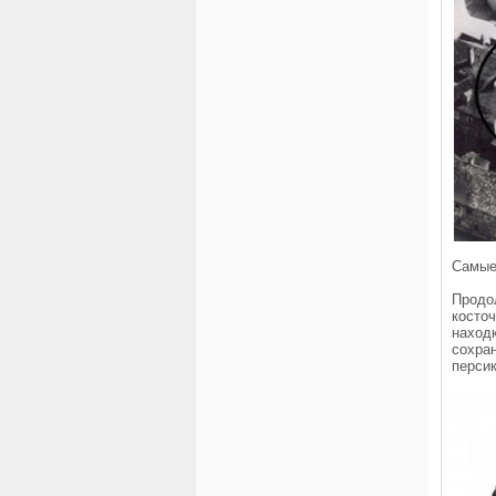
Самые
Продо
косто
наход
сохра
персик