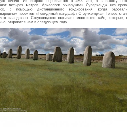
ную линию. Их возраст оценивается в 4500 лет, а в высоту нек
гают четырех метров. Археологи обнаружили Суперхендж без пров
пок, с помощью дистанционного зондирования, когда работа
народным проектом «Невидимый ландшафт Стоунхенджа». Теперь стан
 что «ландшафт Стоунхенджа» скрывает множество тайн, которые, 
жно, откроются нам в следующем году.