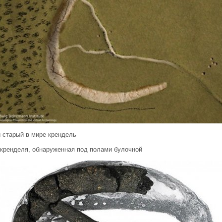
 старый в мире крендель
 кренделя, обнаруженная под полами булочной