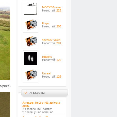
MOCKBAsever
Новостей:
223
Foger
Новостей:
208
saveliev-valeri
Новостей:
201
billibons
Новостей:
129
Unreal
Новостей:
126
афика)
АНЕКДОТЫ
Анекдот № 2 от 03 августа
2026.
Из заявлений Трампа:
"Галяяя, у нас отмена"