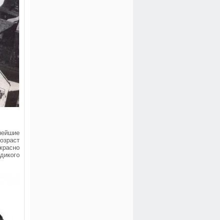
нейшие
озраст
красно
дикого