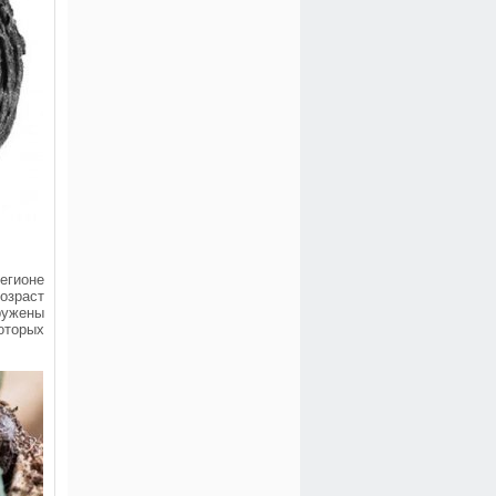
егионе
озраст
ружены
оторых