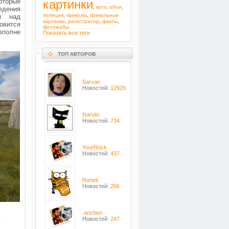
оторые
картинки
,
,
,
котэ
обои
едения
,
,
полиция
приколы
прикольные
ли над
,
,
,
картинки
регистратор
факты
овится
фотожабы
вполне
Показать все теги
ТОП АВТОРОВ
Sarvan
Новостей:
12926
Naruto
Новостей:
734
YourRock
Новостей:
437
Ronek
Новостей:
266
.anchen
Новостей:
247