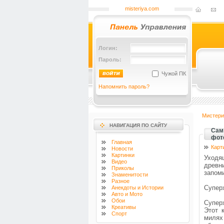
misteriya.com
Логин:
Пароль:
Чужой ПК
Напомнить пароль?
Мистери
НАВИГАЦИЯ ПО САЙТУ
Сам
фот
Главная
Карт
Новости
Картинки
Уходя
Видео
древн
Приколы
запом
Знаменитости
Разное
Супер
Анекдоты и Истории
Авто и Мото
Обои
Супер
Креативы
Этот 
Спорт
милях