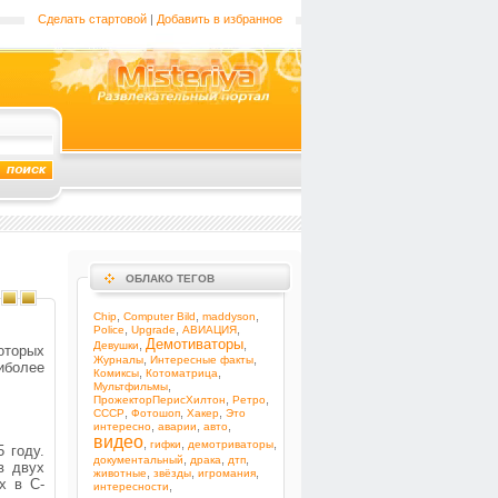
Сделать стартовой
|
Добавить в избранное
ОБЛАКО ТЕГОВ
,
,
,
Chip
Computer Bild
maddyson
,
,
,
Police
Upgrade
АВИАЦИЯ
Демотиваторы
,
,
Девушки
оторых
,
,
Журналы
Интересные факты
иболее
,
,
Комиксы
Котоматрица
,
Мультфильмы
,
,
ПрожекторПерисХилтон
Ретро
,
,
,
СССР
Фотошоп
Хакер
Это
,
,
,
интересно
аварии
авто
видео
,
,
,
гифки
демотриваторы
 году.
,
,
,
документальный
драка
дтп
в двух
,
,
,
животные
звёзды
игромания
х в С-
,
интересности