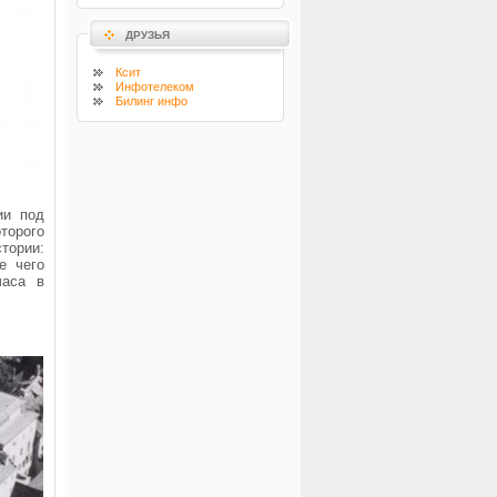
ДРУЗЬЯ
Ксит
Инфотелеком
Билинг инфо
ии под
торого
тории:
е чего
часа в