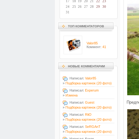
17
18
19
20
21
22
23
24
25
26
27
28
29
30
31
ТОП КОММЕНТАТОРОВ
Valor85
Коммент:
41
НОВЫЕ КОММЕНТАРИИ
Написал:
Valor85
»
Подборка картинок (20 фото)
Написал:
Experum
»
Измена
Предп
Написал:
Guest
»
Подборка картинок (20 фото)
Написал:
RiiO
»
Подборка картинок (20 фото)
Написал:
SeRGAnT
»
Подборка картинок (20 фото)
Написал: Кунак