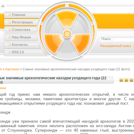
::
Главная
::
Регистрация
::
Статистика
::
Наш Форум
::
Контакты
Расширенный поиск
::
RSS 2.0
я
»
Картинки
» Самые значимые археологические находки уходящего года (22 фото)
ые значимые археологические находки уходящего года (22
о)
инки
щий год принес нам немало археологических открытий, в числе к
ие гробницы, мозаики, памятники архитектуры и многое другое. С на
инающимися открытиями уходящего года нас познакомит данный пост.
хендж
хендж уже признали самой впечатляющей находкой археологов в 2015
каменный памятник эпохи неолита расположен на юго-западе Англии 
 от Стоунхенджа. Суперхендж — это 40 каменных глыб, выстроенны