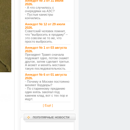
Анекдот № 3 от 31 июля
2026.
- А что случилось с
очередями на АЗС?
- Пустые канистры
кончились.
Анекдот № 12 от 29 июля
2026.
Советский человек помнит,
что "выбросить в продажу" –
это совсем не то же, что
просто выбросить.
Анекдот № 1 от 03 августа
2026.
Президент Трамп сначала
подумает одно, потом скажет
другое, затем сделает третье.
А может и менять местами
такую последовательность.
Анекдот № 6 от 01 августа
2026.
- Почему в Москве постоянно
меняют бордюры?
- По старинному преданию
один князь закопал под
камнем клад, вот с тех пор и
ищут.
[ Ещё ]
ПОПУЛЯРНЫЕ НОВОСТИ