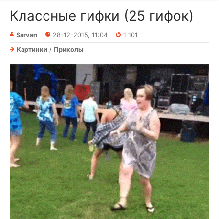
Классные гифки (25 гифок)
Sarvan
28-12-2015, 11:04
1 101
Картинки
/
Приколы