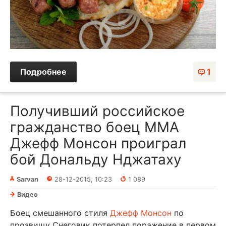
Подробнее
1
Получивший российское
гражданство боец MMA
Джефф Монсон проиграл
бой Дональду Нджатаху
Sarvan
28-12-2015, 10:23
1 089
Видео
Боец смешанного стиля
Джефф Монсон
по
прозвищу Снеговик потерпел поражение в первом