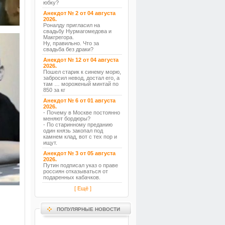
юбку?
Анекдот № 2 от 04 августа
2026.
Роналду пригласил на
свадьбу Нурмагомедова и
Макгрегора.
Ну, правильно. Что за
свадьба без драки?
Анекдот № 12 от 04 августа
2026.
Пошел старик к синему морю,
забросил невод, достал его, а
там … мороженый минтай по
850 за кг
Анекдот № 6 от 01 августа
2026.
- Почему в Москве постоянно
меняют бордюры?
- По старинному преданию
один князь закопал под
камнем клад, вот с тех пор и
ищут.
Анекдот № 3 от 05 августа
2026.
Путин подписал указ о праве
россиян отказываться от
подаренных кабачков.
[ Ещё ]
ПОПУЛЯРНЫЕ НОВОСТИ