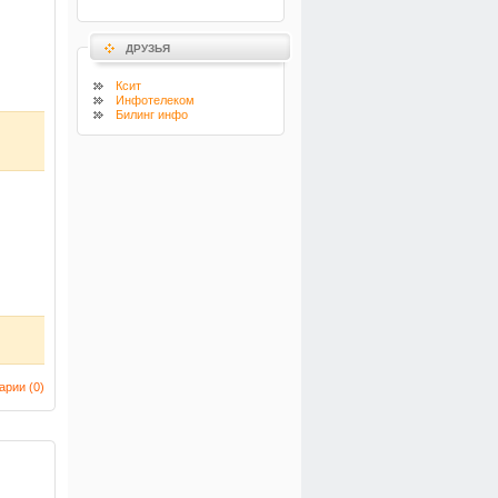
ДРУЗЬЯ
Ксит
Инфотелеком
Билинг инфо
арии (
0
)