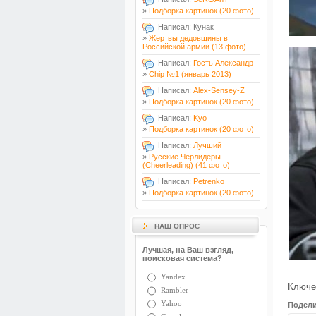
»
Подборка картинок (20 фото)
Написал: Кунак
»
Жертвы дедовщины в
Российской армии (13 фото)
Написал:
Гость Александр
»
Chip №1 (январь 2013)
Написал:
Alex-Sensey-Z
»
Подборка картинок (20 фото)
Написал:
Kyo
»
Подборка картинок (20 фото)
Написал:
Лучший
»
Русские Черлидеры
(Cheerleading) (41 фото)
Написал:
Petrenko
»
Подборка картинок (20 фото)
НАШ ОПРОС
Лучшая, на Ваш взгляд,
поисковая система?
Yandex
Ключе
Rambler
Yahoo
Подели