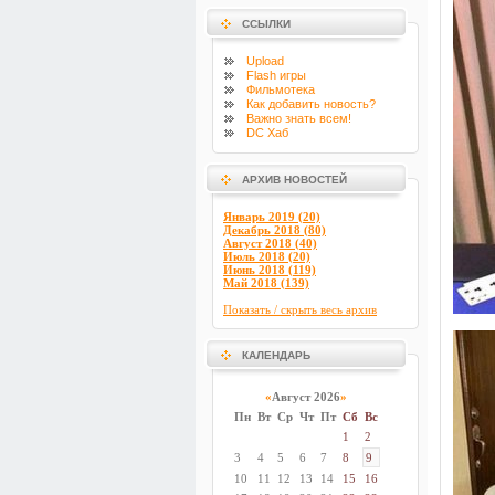
ССЫЛКИ
Upload
Flash
игры
Фильмотека
Как добавить новость?
Важно знать всем!
DC Хаб
АРХИВ НОВОСТЕЙ
Январь 2019 (20)
Декабрь 2018 (80)
Август 2018 (40)
Июль 2018 (20)
Июнь 2018 (119)
Май 2018 (139)
Показать / скрыть весь архив
КАЛЕНДАРЬ
«
Август 2026
»
Пн
Вт
Ср
Чт
Пт
Сб
Вс
1
2
3
4
5
6
7
8
9
10
11
12
13
14
15
16