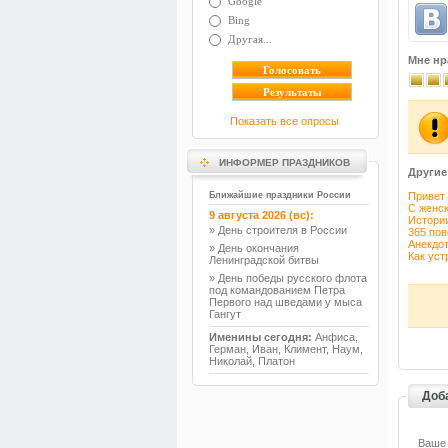
Google
Bing
Другая...
Мне нр
Показать все опросы
ИНФОРМЕР ПРАЗДНИКОВ
Другие
Ближайшие праздники России
Привет 
С женс
9 августа 2026 (вс):
Истори
» День строителя в России
365 пов
Анекдот
» День окончания
Как уст
Ленинградской битвы
» День победы русского флота
под командованием Петра
Первого над шведами у мыса
Гангут
Именины сегодня:
Анфиса,
Герман, Иван, Климент, Наум,
Николай, Платон
Доб
Ваше