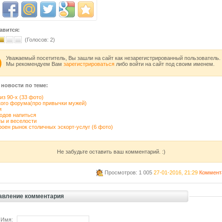
авится:
(Голосов:
2
)
Уважаемый посетитель, Вы зашли на сайт как незарегистрированный пользователь.
Мы рекомендуем Вам
зарегистрироваться
либо войти на сайт под своим именем.
 новости по теме:
из 90-х (33 фото)
кого форума(про привычки мужей)
и
одов напиться
ы и веселости
роен рынок столичных эскорт-услуг (6 фото)
Не забудьте оставить ваш комментарий. :)
Просмотров: 1 005
27-01-2016, 21:29
Коммент
авление комментария
 Имя: