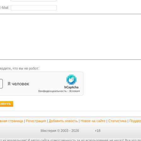
-Mail:
ердите, что вы не робот:
вная страница
|
Регистрация
|
Добавить новость
|
Новое на сайте
|
Статистика
|
Поддер
Мистерия © 2003 - 2026
+18
их владельцам! И автор сайта ответственность за их использование не несет! Все что п