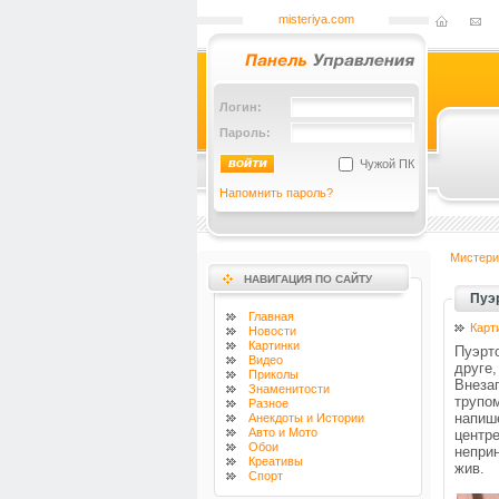
misteriya.com
Логин:
Пароль:
Чужой ПК
Напомнить пароль?
Мистери
НАВИГАЦИЯ ПО САЙТУ
Пуэр
Главная
Карт
Новости
Картинки
Пуэрт
Видео
друге
Приколы
Внеза
Знаменитости
трупо
Разное
напише
Анекдоты и Истории
Авто и Мото
центр
Обои
непри
Креативы
жив.
Спорт