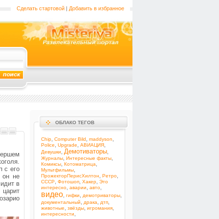
Сделать стартовой
|
Добавить в избранное
ОБЛАКО ТЕГОВ
,
,
,
Chip
Computer Bild
maddyson
,
,
,
Police
Upgrade
АВИАЦИЯ
Демотиваторы
,
,
Девушки
мершем
,
,
Журналы
Интересные факты
оголя.
,
,
Комиксы
Котоматрица
 с его
,
Мультфильмы
 он не
,
,
ПрожекторПерисХилтон
Ретро
,
,
,
СССР
Фотошоп
Хакер
Это
сидит в
,
,
,
интересно
аварии
авто
 царит
видео
,
,
,
гифки
демотриваторы
озарио
,
,
,
документальный
драка
дтп
,
,
,
животные
звёзды
игромания
,
интересности