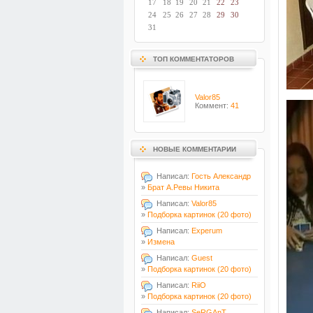
17
18
19
20
21
22
23
24
25
26
27
28
29
30
31
ТОП КОММЕНТАТОРОВ
Valor85
Коммент:
41
НОВЫЕ КОММЕНТАРИИ
Написал:
Гость Александр
»
Брат А.Ревы Никита
Написал:
Valor85
»
Подборка картинок (20 фото)
Написал:
Experum
»
Измена
Написал:
Guest
»
Подборка картинок (20 фото)
Написал:
RiiO
»
Подборка картинок (20 фото)
Написал:
SeRGAnT