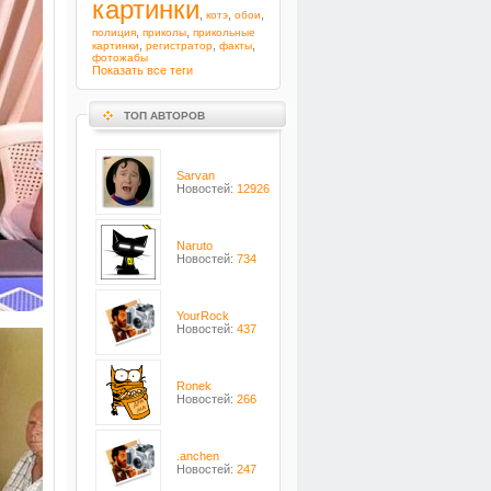
картинки
,
,
,
котэ
обои
,
,
полиция
приколы
прикольные
,
,
,
картинки
регистратор
факты
фотожабы
Показать все теги
ТОП АВТОРОВ
Sarvan
Новостей:
12926
Naruto
Новостей:
734
YourRock
Новостей:
437
Ronek
Новостей:
266
.anchen
Новостей:
247