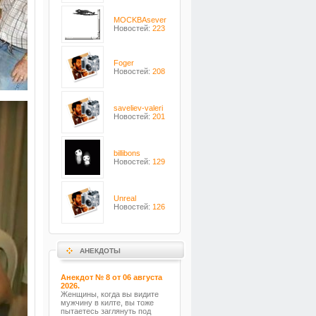
MOCKBAsever
Новостей:
223
Foger
Новостей:
208
saveliev-valeri
Новостей:
201
billibons
Новостей:
129
Unreal
Новостей:
126
АНЕКДОТЫ
Анекдот № 8 от 06 августа
2026.
Женщины, когда вы видите
мужчину в килте, вы тоже
пытаетесь заглянуть под