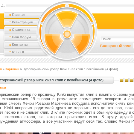
::
Главная
::
Регистрация
::
Статистика
::
Наш Форум
::
Контакты
Расширенный поиск
::
RSS 2.0
я
»
Картинки
» Пуэрториканский рэпер Kinki снял клип с покойником (4 фото)
ториканский рэпер Kinki снял клип с покойником (4 фото)
инки
ориканский рэпер по прозвищу Kinki выпустил клип в память о своем у
, скончавшемся 19 января в результате совмещения лекарств и алк
пная смерть Хенри Розарио Мартинеза побудила исполнителя снять клип
м. Kinki попросил родителей друга не хоронить его до тех пор, пока
т песню и не снимет клип. В клипе покойник одет в обычную одежду и 
е покерного стола, за которым происходит игра. В кругу друзей
нужденная атмосфера, а все участники ведут себя так, словно Хенри Р