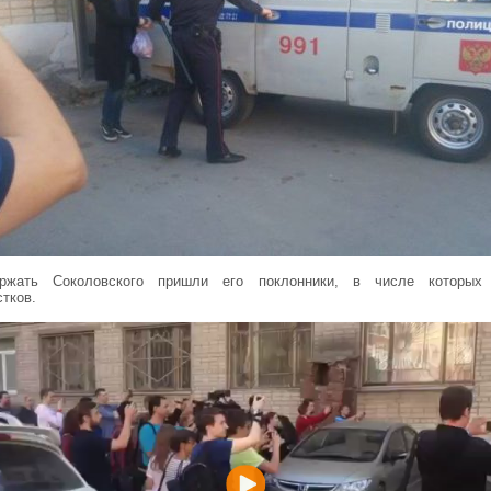
ржать Соколовского пришли его поклонники, в числе которых
тков.