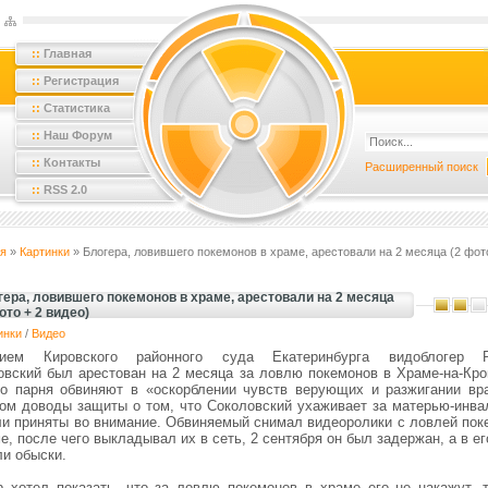
::
Главная
::
Регистрация
::
Статистика
::
Наш Форум
::
Контакты
Расширенный поиск
::
RSS 2.0
я
»
Картинки
» Блогера, ловившего покемонов в храме, арестовали на 2 месяца (2 фот
ера, ловившего покемонов в храме, арестовали на 2 месяца
ото + 2 видео)
инки
/
Видео
ием Кировского районного суда Екатеринбурга видоблогер Р
овский был арестован на 2 месяца за ловлю покемонов в Храме-на-Кров
го парня обвиняют в «оскорблении чувств верующих и разжигании вр
том доводы защиты о том, что Соколовский ухаживает за матерью-инва
ли приняты во внимание. Обвиняемый снимал видеоролики с ловлей пок
е, после чего выкладывал их в сеть, 2 сентября он был задержан, а в е
ли обыски.
р хотел показать, что за ловлю покемонов в храме его не накажут, т