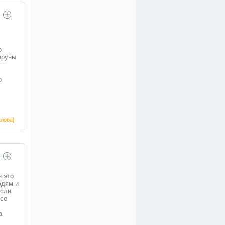
о
еруны
р
лоба]
н это
юдям и
если
все
а