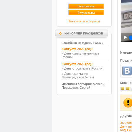
Показать все опросы
ИНФОРМЕР ПРАЗДНИКОВ
Ближайшие праздники России
8 августа 2026 (сб):
Ключе
» День физкультурника в
России
Подели
9 августа 2026 (вс):
» День строителя в России
» День окончания
Ленинградской битвы
Мне нр
Именины сегодня:
Моисей,
Прасковья, Сергей
Другие
365 пов
Дети пи
Коды и 