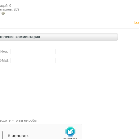
аций: 0
тариев: 209
:
[жа
авление комментария
 Имя:
-Mail:
ердите, что вы не робот: