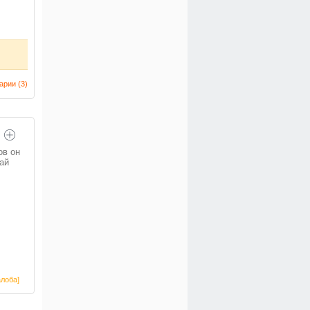
арии (
3
)
ов он
ай
лоба]