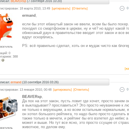
аписал:
BEAVERsp
(7 сентября 2016 10:20)
0
гистрирован: 18 марта 2010, 13:49
[цитировать]
[Ответить]
ermand
,
если бы этот ебанутый закон не ввели, всем бы было похер.
походил со смартфоном в церкви, ну и чё? но вдруг какой т
обнюханый даун в правительстве вводит этот закон и все в
вдруг оскорблись.
PS: всё правильно сделал, хоть он и мудак чисто как блоге
аций: 0
тариев: 388
:
[жа
аписал:
ermand
(10 сентября 2016 03:26)
0
гистрирован: 13 января 2010, 00:48
[цитировать]
[Ответить]
BEAVERsp
,
Да пох на этот закон, пусть ловит где хочет, просто зачем о
в выкладывает? прославиться? Это просто неуважение к л
не только к верующим, а ко всем остальным нормальным, 
он хотел большого рейтинга, то надо было просто сделать 
также только в мечети, и рейтинг бы его взлетел до небес а
может и выше. Но тут все ясно, это просто ссущее от страх
животное, по делом ему.