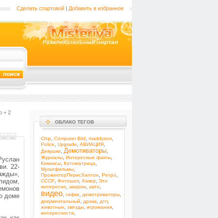
Сделать стартовой
|
Добавить в избранное
о + 2
ОБЛАКО ТЕГОВ
,
,
,
Chip
Computer Bild
maddyson
,
,
,
Police
Upgrade
АВИАЦИЯ
Демотиваторы
,
,
Девушки
,
,
Журналы
Интересные факты
услан
,
,
Комиксы
Котоматрица
и. 22-
,
Мультфильмы
ажды»,
,
,
ПрожекторПерисХилтон
Ретро
лидом,
,
,
,
СССР
Фотошоп
Хакер
Это
,
,
,
интересно
аварии
авто
емонов
видео
,
,
,
гифки
демотриваторы
го доме
,
,
,
документальный
драка
дтп
,
,
,
животные
звёзды
игромания
,
интересности
ак как