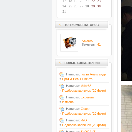
17
18
19
20
21
22
23
24
25
26
27
28
29
30
31
ТОП КОММЕНТАТОРОВ
Valor85
Коммент:
41
НОВЫЕ КОММЕНТАРИИ
Написал:
Гость Александр
»
Брат А.Ревы Никита
Написал:
Valor85
»
Подборка картинок (20 фото)
Написал:
Experum
»
Измена
Написал:
Guest
»
Подборка картинок (20 фото)
Написал:
RiiO
»
Подборка картинок (20 фото)
Написал:
SeRGAnT