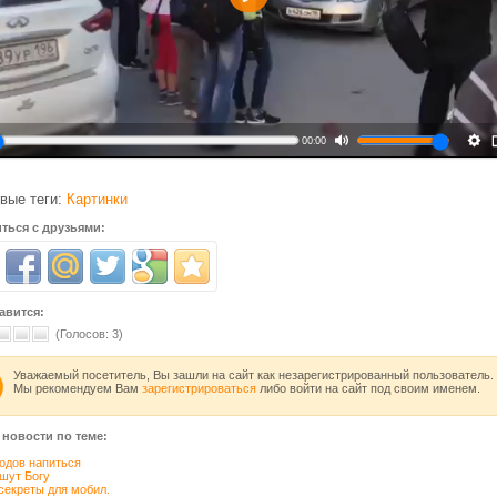
Воспроизвести
00:00
вые теги:
Картинки
ться с друзьями:
авится:
(Голосов:
3
)
Уважаемый посетитель, Вы зашли на сайт как незарегистрированный пользователь.
Мы рекомендуем Вам
зарегистрироваться
либо войти на сайт под своим именем.
 новости по теме:
одов напиться
шyт Богy
секреты для мобил.