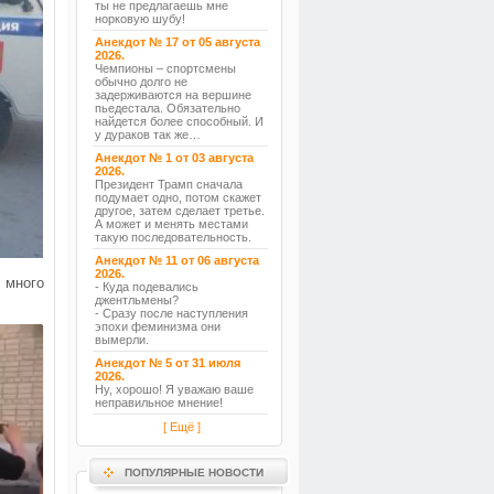
ты не предлагаешь мне
норковую шубу!
Анекдот № 17 от 05 августа
2026.
Чемпионы – спортсмены
обычно долго не
задерживаются на вершине
пьедестала. Обязательно
найдется более способный. И
у дураков так же…
Анекдот № 1 от 03 августа
2026.
Президент Трамп сначала
подумает одно, потом скажет
другое, затем сделает третье.
А может и менять местами
такую последовательность.
Анекдот № 11 от 06 августа
2026.
 много
- Куда подевались
джентльмены?
- Сразу после наступления
эпохи феминизма они
вымерли.
Анекдот № 5 от 31 июля
2026.
Ну, хорошо! Я уважаю ваше
неправильное мнение!
[ Ещё ]
ПОПУЛЯРНЫЕ НОВОСТИ