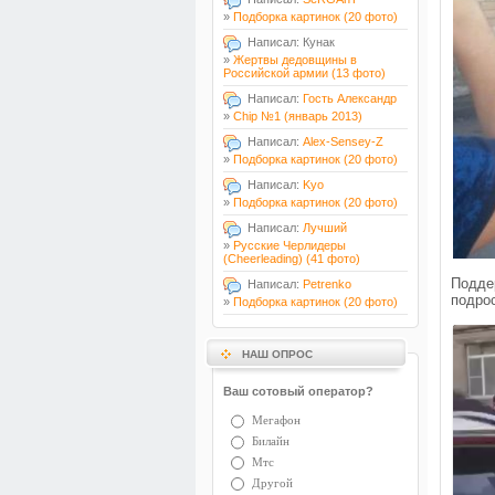
»
Подборка картинок (20 фото)
Написал: Кунак
»
Жертвы дедовщины в
Российской армии (13 фото)
Написал:
Гость Александр
»
Chip №1 (январь 2013)
Написал:
Alex-Sensey-Z
»
Подборка картинок (20 фото)
Написал:
Kyo
»
Подборка картинок (20 фото)
Написал:
Лучший
»
Русские Черлидеры
(Cheerleading) (41 фото)
Подде
Написал:
Petrenko
подрос
»
Подборка картинок (20 фото)
НАШ ОПРОС
Ваш сотовый оператор?
Мегафон
Билайн
Мтс
Другой