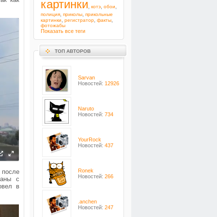
картинки
,
,
,
котэ
обои
,
,
полиция
приколы
прикольные
,
,
,
картинки
регистратор
факты
фотожабы
Показать все теги
ТОП АВТОРОВ
Sarvan
Новостей:
12926
Naruto
Новостей:
734
YourRock
Новостей:
437
Ronek
 после
Новостей:
266
ганы с
овел в
.anchen
Новостей:
247