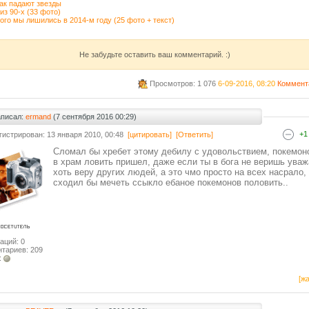
ак падают звезды
из 90-х (33 фото)
кого мы лишились в 2014-м году (25 фото + текст)
Не забудьте оставить ваш комментарий. :)
Просмотров: 1 076
6-09-2016, 08:20
Коммент
аписал:
ermand
(7 сентября 2016 00:29)
+1
гистрирован: 13 января 2010, 00:48
[цитировать]
[Ответить]
Сломал бы хребет этому дебилу с удовольствием, покемон
в храм ловить пришел, даже если ты в бога не веришь уваж
хоть веру других людей, а это чмо просто на всех насрало,
сходил бы мечеть ссыкло ебаное покемонов половить..
аций: 0
тариев: 209
:
[жа