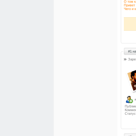
О том к
Привет 
Чего и 
#1 н
Заре
Публик
Коммен
Статус