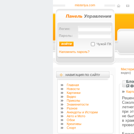
misteriya.com
Логин:
Пароль:
Чужой ПК
Напомнить пароль?
Мистери
видео)
НАВИГАЦИЯ ПО САЙТУ
Блог
Главная
(2 ф
Новости
Карт
Картинки
Видео
Решен
Приколы
Сокол
Знаменитости
летне
Разное
при э
Анекдоты и Истории
не бы
Авто и Мото
Обои
в храм
Креативы
прове
Спорт
Блоге