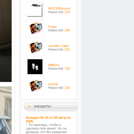
MOCKBAsever
Новостей:
223
Foger
Новостей:
208
saveliev-valeri
Новостей:
201
billibons
Новостей:
129
Unreal
Новостей:
126
АНЕКДОТЫ
Анекдот № 15 от 04 августа
2026.
– Ты просишь, чтобы я
сделала тебе минет. Но ты
делаешь это без уважения -