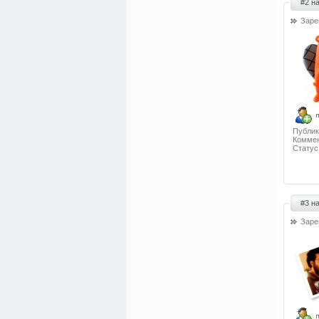
#2 н
Заре
Публик
Коммен
Статус
#3 н
Заре