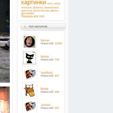
картинки
,
,
,
котэ
обои
,
,
полиция
приколы
прикольные
,
,
,
картинки
регистратор
факты
фотожабы
Показать все теги
ТОП АВТОРОВ
Sarvan
Новостей:
12926
Naruto
Новостей:
734
YourRock
Новостей:
437
Ronek
Новостей:
266
.anchen
Новостей:
247