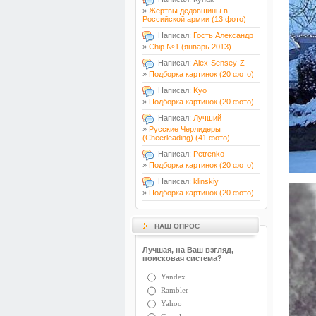
»
Жертвы дедовщины в
Российской армии (13 фото)
Написал:
Гость Александр
»
Chip №1 (январь 2013)
Написал:
Alex-Sensey-Z
»
Подборка картинок (20 фото)
Написал:
Kyo
»
Подборка картинок (20 фото)
Написал:
Лучший
»
Русские Черлидеры
(Cheerleading) (41 фото)
Написал:
Petrenko
»
Подборка картинок (20 фото)
Написал:
klinskiy
»
Подборка картинок (20 фото)
НАШ ОПРОС
Лучшая, на Ваш взгляд,
поисковая система?
Yandex
Rambler
Yahoo