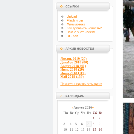
ССЫЛКИ
Upload
Flash
игры
Фильмотека
Как добавить новость?
Важно знать всем!
DC Хаб
АРХИВ НОВОСТЕЙ
Январь 2019 (20)
Декабрь 2018 (80)
Август 2018 (40)
Июль 2018 (20)
Июнь 2018 (119)
Май 2018 (139)
Показать / скрыть весь архив
КАЛЕНДАРЬ
«
Август 2026
»
Пн
Вт
Ср
Чт
Пт
Сб
Вс
1
2
3
4
5
6
7
8
9
10
11
12
13
14
15
16