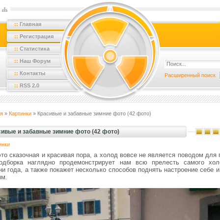
::
Главная
::
Регистрация
::
Статистика
::
Наш Форум
::
Контакты
Расширенный поиск
::
RSS 2.0
я
»
Картинки
» Красивые и забавные зимние фото (42 фото)
сивые и забавные зимние фото (42 фото)
инки
то сказочная и красивая пора, а холод вовсе не является поводом для 
одборка наглядно продемонстрирует нам всю прелесть самого хол
и года, а также покажет несколько способов поднять настроение себе 
ям.