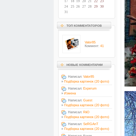
17
18
19
20
21
22
23
24
25
26
27
28
29
30
31
ТОП КОММЕНТАТОРОВ
Valor85
Коммент:
41
НОВЫЕ КОММЕНТАРИИ
Написал:
Valor85
»
Подборка картинок (20 фото)
Написал:
Experum
»
Измена
Написал:
Guest
»
Подборка картинок (20 фото)
Написал:
RiiO
»
Подборка картинок (20 фото)
Написал:
SeRGAnT
»
Подборка картинок (20 фото)
Написал: Кунак