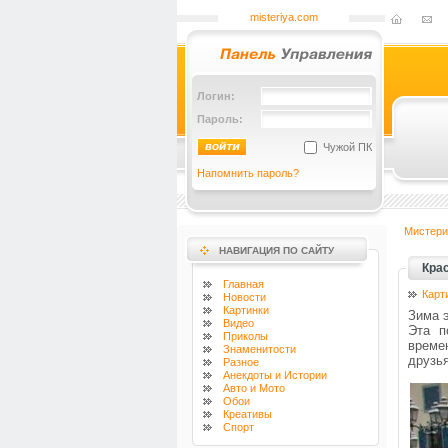
misteriya.com
Логин:
Пароль:
Чужой ПК
Напомнить пароль?
Мистери
НАВИГАЦИЯ ПО САЙТУ
Кра
Главная
Карт
Новости
Картинки
Зима э
Видео
Эта п
Приколы
времен
Знаменитости
друзь
Разное
Анекдоты и Истории
Авто и Мото
Обои
Креативы
Спорт