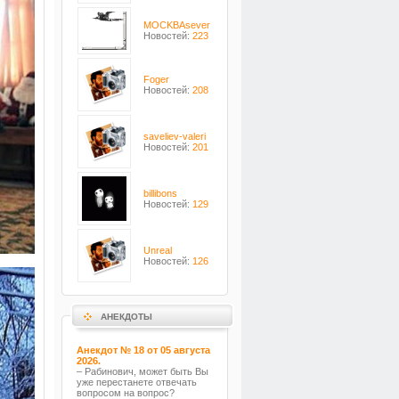
MOCKBAsever
Новостей:
223
Foger
Новостей:
208
saveliev-valeri
Новостей:
201
billibons
Новостей:
129
Unreal
Новостей:
126
АНЕКДОТЫ
Анекдот № 18 от 05 августа
2026.
– Рабинович, может быть Вы
уже перестанете отвечать
вопросом на вопрос?