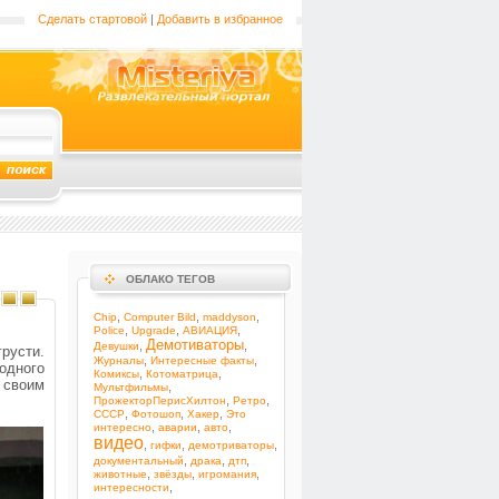
Сделать стартовой
|
Добавить в избранное
ОБЛАКО ТЕГОВ
,
,
,
Chip
Computer Bild
maddyson
,
,
,
Police
Upgrade
АВИАЦИЯ
Демотиваторы
,
,
Девушки
грусти.
,
,
Журналы
Интересные факты
одного
,
,
Комиксы
Котоматрица
и своим
,
Мультфильмы
,
,
ПрожекторПерисХилтон
Ретро
,
,
,
СССР
Фотошоп
Хакер
Это
,
,
,
интересно
аварии
авто
видео
,
,
,
гифки
демотриваторы
,
,
,
документальный
драка
дтп
,
,
,
животные
звёзды
игромания
,
интересности