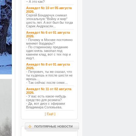
– А это как?
Анекдот № 10 от 05 августа
2026.
Сергей Бондарчук снимал
эпохальную "Войну и мир"
шесть лет. А вот был бы тогда
Сарик Андреасян...
Анекдот № 6 от 01 августа
2026.
- Почему в Москве постоянно
меняют бордюры?
- По старинному преданию
один князь закопал под
камнем клад, вот с тех пор и
ищут.
Анекдот № 8 от 01 августа
2026.
- Петрович, ты же сказал, что
ты худеешь и после шести не
жрешь…
- Так сейчас после семи…
Анекдот № 11 от 02 августа
2026.
- У вас есть какое-нибудь
средство для розжига?
- Да, вот диск с эфирами
Владимира Соловьева.
[ Ещё ]
ПОПУЛЯРНЫЕ НОВОСТИ