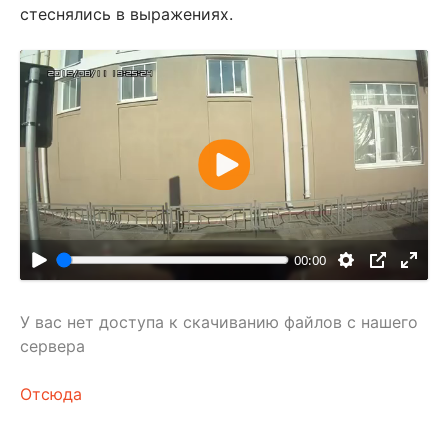
стеснялись в выражениях.
В
о
с
п
00:00
р
о
У вас нет доступа к скачиванию файлов с нашего
и
сервера
з
в
Отсюда
е
с
т