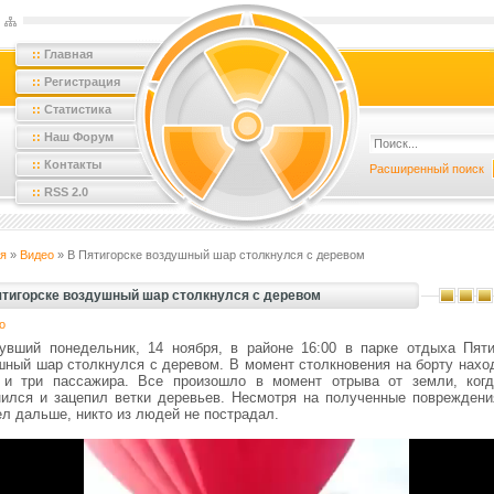
::
Главная
::
Регистрация
::
Статистика
::
Наш Форум
::
Контакты
Расширенный поиск
::
RSS 2.0
я
»
Видео
» В Пятигорске воздушный шар столкнулся с деревом
ятигорске воздушный шар столкнулся с деревом
о
увший понедельник, 14 ноября, в районе 16:00 в парке отдыха Пяти
шный шар столкнулся с деревом. В момент столкновения на борту нахо
 и три пассажира. Все произошло в момент отрыва от земли, ког
нился и зацепил ветки деревьев. Несмотря на полученные повреждени
л дальше, никто из людей не пострадал.