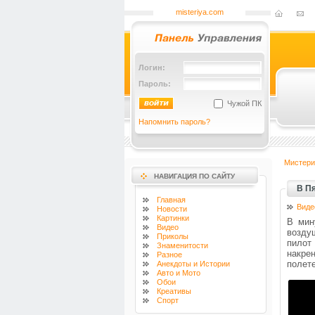
misteriya.com
Логин:
Пароль:
Чужой ПК
Напомнить пароль?
Мистери
НАВИГАЦИЯ ПО САЙТУ
В П
Главная
Виде
Новости
Картинки
В мин
Видео
возду
Приколы
пилот
Знаменитости
накре
Разное
полете
Анекдоты и Истории
Авто и Мото
Обои
Креативы
Спорт