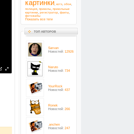
картинки
,
,
,
котэ
обои
,
,
полиция
приколы
прикольные
,
,
,
картинки
регистратор
факты
фотожабы
Показать все теги
ТОП АВТОРОВ
Sarvan
Новостей:
12926
Naruto
Новостей:
734
YourRock
Новостей:
437
Ronek
Новостей:
266
.anchen
Новостей:
247