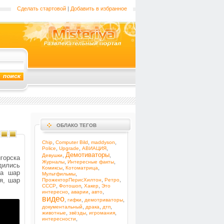
Сделать стартовой
|
Добавить в избранное
ОБЛАКО ТЕГОВ
,
,
,
Chip
Computer Bild
maddyson
,
,
,
Police
Upgrade
АВИАЦИЯ
Демотиваторы
,
,
Девушки
горска
,
,
Журналы
Интересные факты
дились
,
,
Комиксы
Котоматрица
да шар
,
Мультфильмы
я, шар
,
,
ПрожекторПерисХилтон
Ретро
,
,
,
СССР
Фотошоп
Хакер
Это
,
,
,
интересно
аварии
авто
видео
,
,
,
гифки
демотриваторы
,
,
,
документальный
драка
дтп
,
,
,
животные
звёзды
игромания
,
интересности