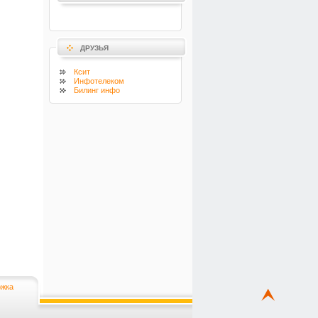
ДРУЗЬЯ
Ксит
Инфотелеком
Билинг инфо
жка