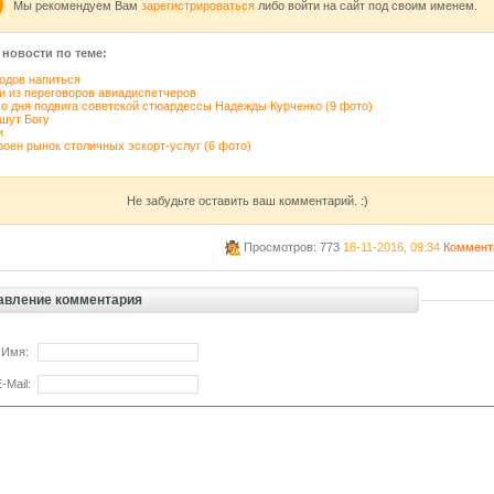
Мы рекомендуем Вам
зарегистрироваться
либо войти на сайт под своим именем.
 новости по теме:
одов напиться
и из переговоров авиадиспетчеров
со дня подвига советской стюардессы Надежды Курченко (9 фото)
шyт Богy
и
роен рынок столичных эскорт-услуг (6 фото)
Не забудьте оставить ваш комментарий. :)
Просмотров: 773
18-11-2016, 09:34
Коммент
авление комментария
 Имя:
-Mail: