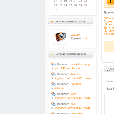
17
18
19
20
21
22
23
24
25
26
27
28
29
30
31
Другие
365 пов
Отрывк
ТОП КОММЕНТАТОРОВ
45 лет 
Дети пи
Истори
Как уст
Valor85
Коммент:
41
НОВЫЕ КОММЕНТАРИИ
Написал:
Гость Александр
»
Брат А.Ревы Никита
Доб
Написал:
Valor85
»
Подборка картинок (20 фото)
Ваше
Написал:
Experum
»
Измена
Ваш E
Написал:
Guest
»
Подборка картинок (20 фото)
Написал:
RiiO
»
Подборка картинок (20 фото)
Написал:
SeRGAnT