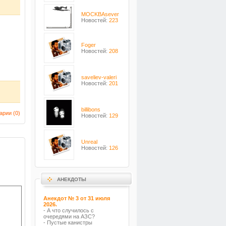
MOCKBAsever
Новостей:
223
Foger
Новостей:
208
saveliev-valeri
Новостей:
201
billibons
арии (
0
)
Новостей:
129
Unreal
Новостей:
126
АНЕКДОТЫ
Анекдот № 3 от 31 июля
2026.
- А что случилось с
очередями на АЗС?
- Пустые канистры