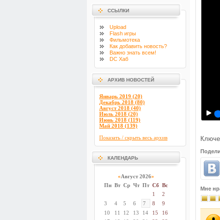
ССЫЛКИ
Upload
Flash
игры
Фильмотека
Как добавить новость?
Важно знать всем!
DC Хаб
АРХИВ НОВОСТЕЙ
Январь 2019 (20)
Декабрь 2018 (80)
Август 2018 (40)
Июль 2018 (20)
Июнь 2018 (119)
Май 2018 (139)
Показать / скрыть весь архив
Ключе
Подели
КАЛЕНДАРЬ
«
Август 2026
»
Пн
Вт
Ср
Чт
Пт
Сб
Вс
Мне нр
1
2
3
4
5
6
7
8
9
10
11
12
13
14
15
16