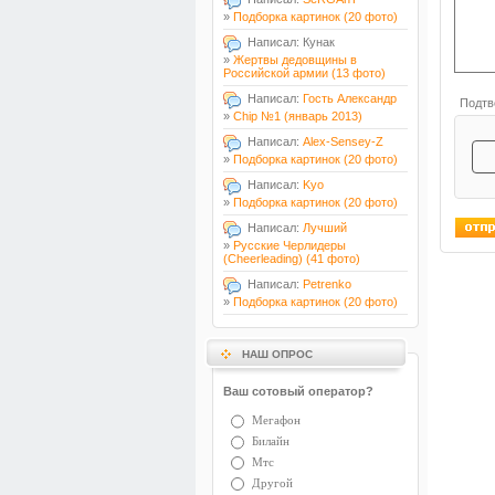
»
Подборка картинок (20 фото)
Написал: Кунак
»
Жертвы дедовщины в
Российской армии (13 фото)
Написал:
Гость Александр
Подтв
»
Chip №1 (январь 2013)
Написал:
Alex-Sensey-Z
»
Подборка картинок (20 фото)
Написал:
Kyo
»
Подборка картинок (20 фото)
Написал:
Лучший
»
Русские Черлидеры
(Cheerleading) (41 фото)
Написал:
Petrenko
»
Подборка картинок (20 фото)
НАШ ОПРОС
Ваш сотовый оператор?
Мегафон
Билайн
Мтс
Другой