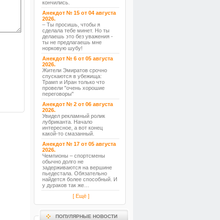
кончились.
Анекдот № 15 от 04 августа
2026.
– Ты просишь, чтобы я
сделала тебе минет. Но ты
делаешь это без уважения -
ты не предлагаешь мне
норковую шубу!
Анекдот № 6 от 05 августа
2026.
Жители Эмиратов срочно
спускаются в убежища:
Трамп и Иран только что
провели "очень хорошие
переговоры"
Анекдот № 2 от 06 августа
2026.
Увидел рекламный ролик
лубриканта. Начало
интересное, а вот конец
какой-то смазанный.
Анекдот № 17 от 05 августа
2026.
Чемпионы – спортсмены
обычно долго не
задерживаются на вершине
пьедестала. Обязательно
найдется более способный. И
у дураков так же…
[ Ещё ]
ПОПУЛЯРНЫЕ НОВОСТИ