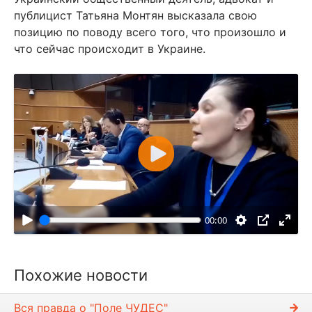
публицист Татьяна Монтян высказала свою
позицию по поводу всего того, что произошло и
что сейчас происходит в Украине.
В
о
с
п
00:00
р
о
и
Похожие новости
з
в
Вся правда о "Поле ЧУДЕС"