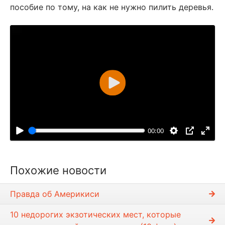
пособие по тому, на как не нужно пилить деревья.
В
о
с
п
00:00
р
о
и
Похожие новости
з
в
Правда об Америкиси
е
с
10 недорогих экзотических мест, которые
т