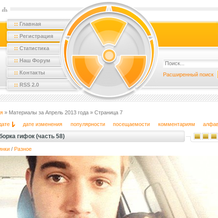
::
Главная
::
Регистрация
::
Статистика
::
Наш Форум
::
Контакты
Расширенный поиск
::
RSS 2.0
я
» Материалы за Апрель 2013 года » Страница 7
дате
дате изменения
популярности
посещаемости
комментариям
алфа
орка гифок (часть 58)
инки
/
Разное