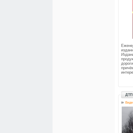
Ежен
издан
Издан
проду
дорог
причё
интере
ДТП
Виде