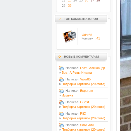
22
23
24
25
26
27
28
29
30
ТОП КОММЕНТАТОРОВ
Valor85
Коммент:
41
НОВЫЕ КОММЕНТАРИИ
Написал:
Гость Александр
»
Брат А.Ревы Никита
Написал:
Valor85
»
Подборка картинок (20 фото)
Написал:
Experum
»
Измена
Написал:
Guest
»
Подборка картинок (20 фото)
Написал:
RiiO
»
Подборка картинок (20 фото)
Написал:
SeRGAnT
»
Подборка картинок (20 фото)