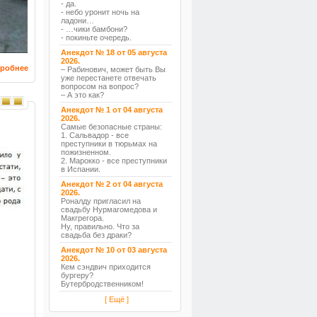
- да.
- небо уронит ночь на
ладони…
- …чики бамбони?
- покиньте очередь.
Анекдот № 18 от 05 августа
2026.
робнее
– Рабинович, может быть Вы
уже перестанете отвечать
вопросом на вопрос?
– А это как?
Анекдот № 1 от 04 августа
2026.
Самые безопасные страны:
1. Сальвадор - все
преступники в тюрьмах на
пожизненном.
2. Марокко - все преступники
в Испании.
Анекдот № 2 от 04 августа
2026.
Роналду пригласил на
свадьбу Нурмагомедова и
Макгрегора.
Ну, правильно. Что за
свадьба без драки?
Анекдот № 10 от 03 августа
2026.
Кем сэндвич приходится
бургеру?
Бутербродственником!
[ Ещё ]