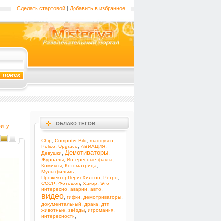
Сделать стартовой
|
Добавить в избранное
ОБЛАКО ТЕГОВ
виту
,
,
,
Chip
Computer Bild
maddyson
,
,
,
Police
Upgrade
АВИАЦИЯ
Демотиваторы
,
,
Девушки
,
,
Журналы
Интересные факты
,
,
Комиксы
Котоматрица
,
Мультфильмы
,
,
ПрожекторПерисХилтон
Ретро
,
,
,
СССР
Фотошоп
Хакер
Это
,
,
,
интересно
аварии
авто
видео
,
,
,
гифки
демотриваторы
,
,
,
документальный
драка
дтп
,
,
,
животные
звёзды
игромания
,
интересности