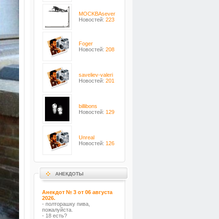
MOCKBAsever
Новостей:
223
Foger
Новостей:
208
saveliev-valeri
Новостей:
201
billibons
Новостей:
129
Unreal
Новостей:
126
АНЕКДОТЫ
Анекдот № 3 от 06 августа
2026.
- полторашку пива,
пожалуйста.
- 18 есть?