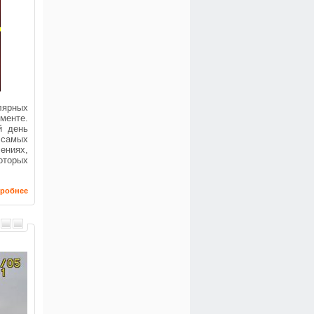
лярных
менте.
й день
 самых
ениях,
оторых
робнее