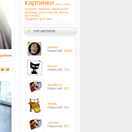
картинки
,
,
,
котэ
обои
,
,
полиция
приколы
прикольные
,
,
,
картинки
регистратор
факты
фотожабы
Показать все теги
ТОП АВТОРОВ
Sarvan
Новостей:
12926
робнее
Naruto
Новостей:
734
YourRock
Новостей:
437
Ronek
Новостей:
266
.anchen
Новостей:
247