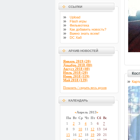
ССЫЛКИ
Upload
Flash
игры
Фильмотека
Как добавить новость?
Важно знать всем!
DC Хаб
АРХИВ НОВОСТЕЙ
Январь 2019 (20)
Декабрь 2018 (80)
Август 2018 (40)
Июль 2018 (20)
Косп
Июнь 2018 (119)
Май 2018 (139)
Карт
Показать / скрыть весь архив
КАЛЕНДАРЬ
«
Апрель 2013
»
Пн
Вт
Ср
Чт
Пт
Сб
Вс
1
2
3
4
5
6
7
8
9
10
11
12
13
14
15
16
17
18
19
20
21